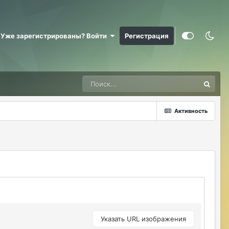
MadWind
08/08/26 12:07 AM
так то у меня работа такая) талант к
этому делу
Уже зарегистрированы? Войти
Регистрация
Manstera
15 hours ago
хз,куда смотрят, арену и кастов каждый
день вижу, улитки на твинах тихарятся)
pomuo
12 hours ago
@Manstera арена 1 чел бегает кастов да
человека 3-5 фарм у улиток отпуск
Активность
летний
pomuo
12 hours ago
Я бы что то замутил к сентябрю какие
то Кубы ивент с плюшками
нормальными халявными чтобы не то
что
pomuo
12 hours ago
Новых игроков заманить а хотя бы
Указать URL изображения
старых оставить