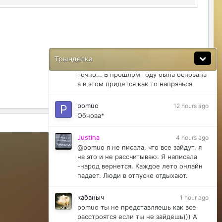
pomuo
12 hours ago
Акция точно не сработает...
pomuo
12 hours ago
Если вы "гм" Рассчитываете что все
Трынделка
зайдут в сентябре просто так то нет
точно... В прошлом году была основана
а в этом придется как то напрячься
pomuo
12 hours ago
Обнова*
Активность
Justina
4 hours ago
Powered by Invision Community
@pomuo я не писала, что все зайдут, я
на это и не рассчитываю. Я написала
-народ вернется. Каждое лето онлайн
падает. Люди в отпуске отдыхают.
кабаныч
1 hour ago
pomuo ты не представляешь как все
расстроятся если ты не зайдешь))) А