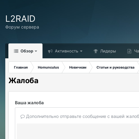
L2RAID
Форум сервера
Обзор
Активность
Лидеры
Ча
Главная
Homunculus
Новичкам
Статьи и руководства
Жалоба
Ваша жалоба
Дополнительно отправьте сообщение с вашей жалоб