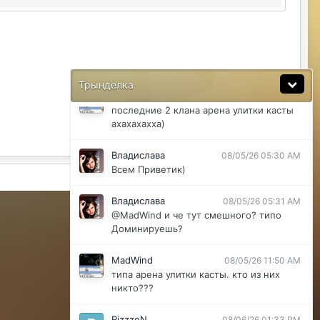
@ДусяАгрегаТ последний месяц лета-
вот наступит осень и народ вернется
ДусяАгрегаТ
08/04/26 11:37 AM
Ну да мб вы правы .
Трынделка
MadWind
08/04/26 08:56 PM
последние 2 клана арена улитки касты
ахахахахха)
Владислава
08/05/26 05:30 AM
Всем Приветик)
Активность
Владислава
08/05/26 05:31 AM
Powered by Invision Community
@MadWind и че тут смешного? типо
Доминируешь?
MadWind
08/05/26 11:50 AM
типа арена улитки касты. кто из них
никто???
RizzzeN
08/06/26 01:33 PM