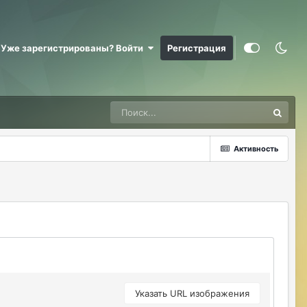
@RizzzeN +
Майкл Скофилд
07/28/26 09:16 AM
Уже зарегистрированы? Войти
Регистрация
@Sensuella ненадо заниматься этой
ерундой)))
ДусяАгрегаТ
08/04/26 09:23 AM
Последние два клана с сервера вышли
это печально (
Активность
Justina
08/04/26 10:24 AM
@ДусяАгрегаТ например какие?
ДусяАгрегаТ
08/04/26 10:52 AM
Арена Улитки Касты не вижу не кого (
ДусяАгрегаТ
08/04/26 10:53 AM
за неделю не одного ихнего фермера не
встретила.
Указать URL изображения
Justina
08/04/26 11:33 AM