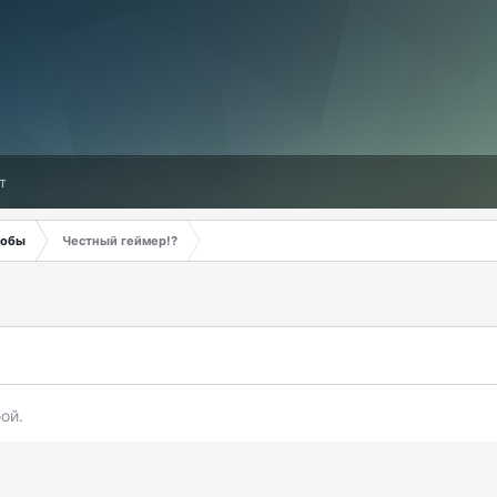
т
обы
Честный геймер!?
ой.