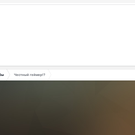
бы
Честный геймер!?