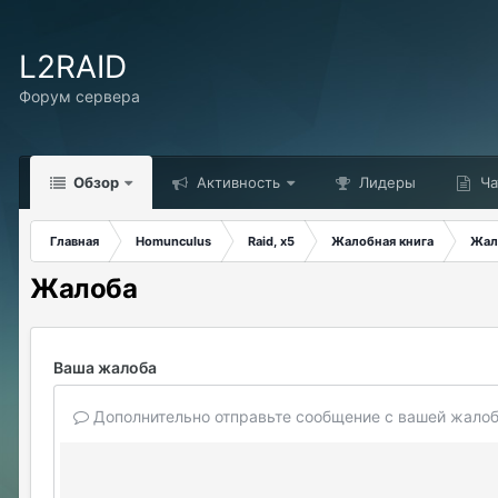
L2RAID
Форум сервера
Обзор
Активность
Лидеры
Ча
Главная
Homunculus
Raid, x5
Жалобная книга
Жал
Жалоба
Ваша жалоба
Дополнительно отправьте сообщение с вашей жалоб