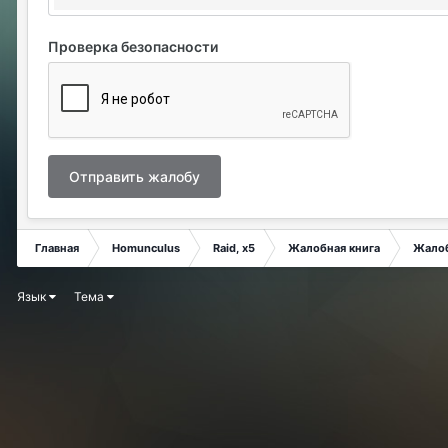
Проверка безопасности
Отправить жалобу
Главная
Homunculus
Raid, x5
Жалобная книга
Жало
Язык
Тема