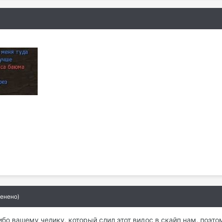
енено)
бо вашему челику, который слил этот видос в скайп нам, поэтом