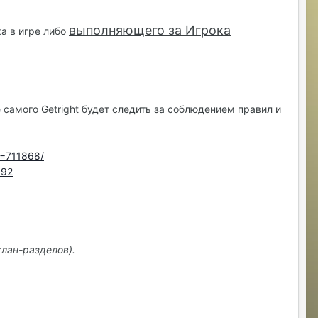
выполняющего за Игрока
а в игре либо
самого Getright будет следить за соблюдением правил и
p=711868/
092
клан-разделов).