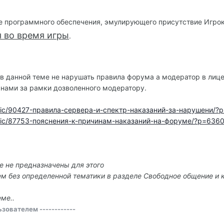
 программного обеспечения, эмулирующего присутствие Игрок
 во время игры
.
 данной теме не нарушать правила форума а модератор в лице 
 нами за рамки дозволенного модератору.
/topic/90427-правила-сервера-и-спектр-наказаний-за-нарушени/?
?/topic/87753-пояснения-к-причинам-наказаний-на-форуме/?p=636
е не предназначены для этого
тем без определенной тематики в разделе Свободное общение и 
ме..
зователем ------------