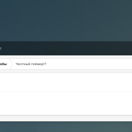
т
обы
Честный геймер!?