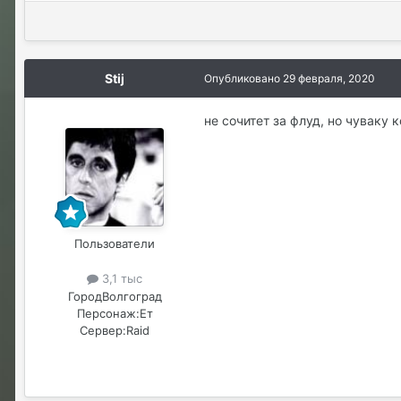
Stij
Опубликовано
29 февраля, 2020
не сочитет за флуд, но чуваку 
Пользователи
3,1 тыс
Город
Волгоград
Персонаж:
Ет
Сервер:
Raid