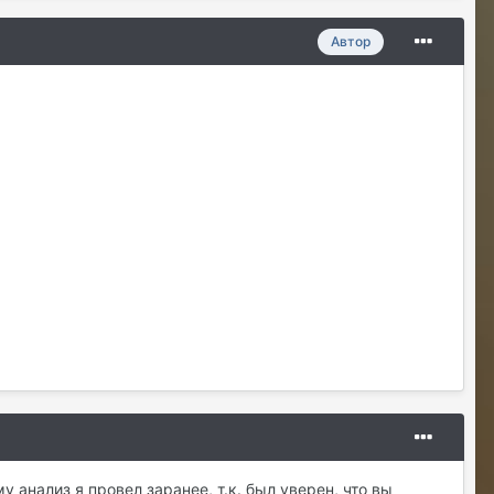
Sensuella
07/24/26 04:02 PM
Автор
Со старых хроник есть немнога но еще
бы прикупить
RizzzeN
07/26/26 12:18 PM
Проверка связи. Раз раз
RizzzeN
07/26/26 12:19 PM
Елена. Спасибо вам.
Justina
07/26/26 01:05 PM
@RizzzeN +
Майкл Скофилд
07/28/26 09:16 AM
@Sensuella ненадо заниматься этой
ерундой)))
ДусяАгрегаТ
08/04/26 09:23 AM
Последние два клана с сервера вышли
это печально (
у анализ я провел заранее, т.к. был уверен, что вы