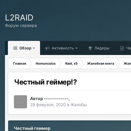
L2RAID
Форум сервера
Обзор
Активность
Лидеры
Ча
Главная
Homunculus
Raid, x5
Жалобная книга
Жал
Честный геймер!?
Автор
------------
,
29 февраля, 2020
в
Жалобы
Честный геимер