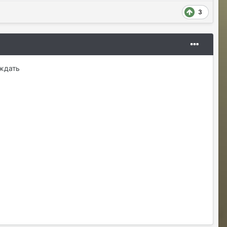
3
уждать
Владислава
07/24/26 05:21 AM
@Justina Ласт Хиро)Последний герой)
Justina
07/24/26 11:00 AM
@Владислава передам Гайке
Sensuella
07/24/26 04:00 PM
Где сейчас наживку брать чтобы
выловить итемы чтобы регнуться на
захват КХ который за рыбалку?