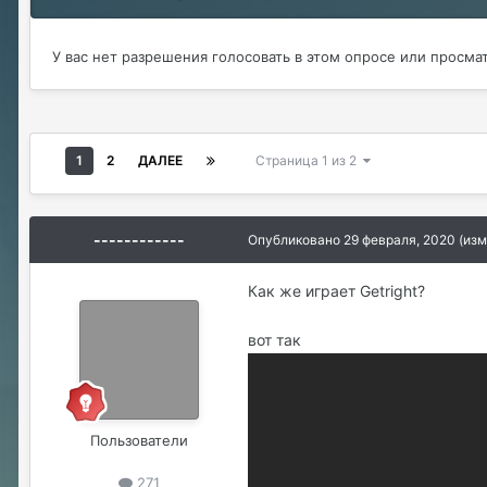
У вас нет разрешения голосовать в этом опросе или просма
1
2
ДАЛЕЕ
Страница 1 из 2
------------
Опубликовано
29 февраля, 2020
(изм
Как же играет Getright?
вот так
Пользователи
271