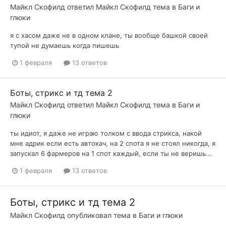
Майкл Скофилд
ответил
Майкл Скофилд
тема в
Баги и
глюки
я с хасом даже не в одном клане, ты вообще башкой своей
тупой не думаешь когда пишешь
1 февраля
13 ответов
Боты, стрикс и тд тема 2
Майкл Скофилд
ответил
Майкл Скофилд
тема в
Баги и
глюки
ты идиот, я даже не играю толком с ввода стрикса, накой
мне адрик если есть автокач, на 2 спота я не стоял никогда, я
запускал 6 фармеров на 1 спот каждый, если ты не веришь...
1 февраля
13 ответов
Боты, стрикс и тд тема 2
Майкл Скофилд
опубликовал тема в
Баги и глюки