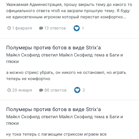
Уважаемая Администрация, прошу закрыть тему до какого то
официального ответа чтоб на засрали прошлую тему. Я буду
не единсвтенным игроком который перестал комфортно...
1 февраля
13 ответов
1
Полумеры против ботов в виде Strix'a
Майкл Скофилд
ответил
Майкл Скофилд
тема в
Баги и
глюки
а можно стрикс убрать, он никого не остановил, но играть
теперь не комфортно
29 января
86 ответов
2
Полумеры против ботов в виде Strix'a
Майкл Скофилд
ответил
Майкл Скофилд
тема в
Баги и
глюки
ну тока теперь с лагающим стриксом играем все