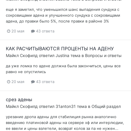
еще я заметил, что уменьшился шанс выпадения сундука с
сокровищами адена и улучшенного сундука с сокровищами
адена, до правки было 5%, после правки в районе 3%
20 мая
43 ответа
КАК РАСЧИТЫВАЮТСЯ ПРОЦЕНТЫ НА АДЕНУ
Майкл Скофилд
ответил
Justina
тема в
Вопросы и ответы
да уже ломка по адене должна была закончиться, цены все
равно не опустились
20 мая
43 ответа
срез адены
Майкл Скофилд
ответил
31anton31
тема в
Общий раздел
урезание дропа адены для стабилиция рынка аналогично
введению платиновой адены на сервере хф или интерлюдии,
ее ввели и цены взлетели, возврат колов за па не нужен...