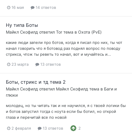
16 мая
14 ответов
Ну типа Боты
Майкл Скофилд
ответил
Tor
тема в
Охота (PvE)
какие люди запели про ботов, когда я писал про них, ты чот
начал говорить что я ботовод раз поднял вопрос по поводу
стрикса, чтож ты реветь то начал, вот и мучайтесь и...
23 марта
13 ответов
Боты, стрикс и тд тема 2
Майкл Скофилд
ответил
Майкл Скофилд
тема в
Баги и
глюки
молодец, но ты читать так и не научился, я с твоей логики бы
и ботов запустил тогда с ноута если бы ботил, но открой
глаза и перечитай все по новой
2 февраля
13 ответов
2