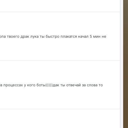
@RizzzeN +
Майкл Скофилд
07/28/26 09:16 AM
@Sensuella ненадо заниматься этой
ерундой)))
опа твоего драк лука ты быстро плакатся начал 5 мин не
ДусяАгрегаТ
08/04/26 09:23 AM
Последние два клана с сервера вышли
это печально (
Justina
08/04/26 10:24 AM
@ДусяАгрегаТ например какие?
ДусяАгрегаТ
08/04/26 10:52 AM
в процессах у кого боты)))))дак ты отвечай за слова то
Арена Улитки Касты не вижу не кого (
ДусяАгрегаТ
08/04/26 10:53 AM
за неделю не одного ихнего фермера не
встретила.
Justina
08/04/26 11:33 AM