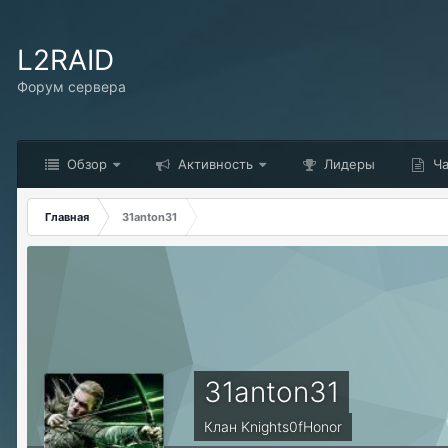
L2RAID
Форум сервера
Обзор
Активность
Лидеры
Ча
Главная
31anton31
31anton31
Клан Knights0fHonor