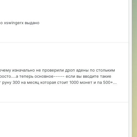
о xswingerx выдано
почему изначально не проверили дроп адены по стольким
осто....а теперь основное------ если вы вводите такие
руну 300 на месяц которая стоит 1000 монет и па 500+...