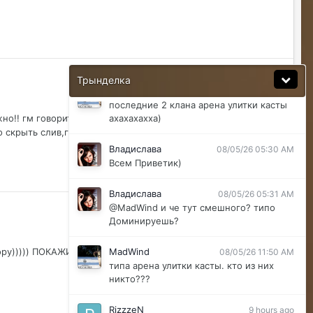
@ДусяАгрегаТ последний месяц лета-
вот наступит осень и народ вернется
ДусяАгрегаТ
08/04/26 11:37 AM
Ну да мб вы правы .
Трынделка
MadWind
08/04/26 08:56 PM
последние 2 клана арена улитки касты
ахахахахха)
жно!! гм говорит что можно!!!!дак ты точно понимаешь суть
о скрыть слив,го говорю с гмами побьемся -опять
Владислава
08/05/26 05:30 AM
Всем Приветик)
Владислава
08/05/26 05:31 AM
@MadWind и че тут смешного? типо
Доминируешь?
ру))))) ПОКАЖИ)))))),вам кто так в уши то ссыт мне
MadWind
08/05/26 11:50 AM
типа арена улитки касты. кто из них
никто???
RizzzeN
9 hours ago