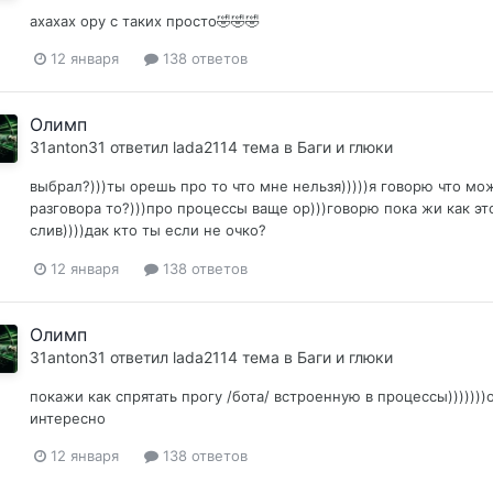
ахахах ору с таких просто🤣🤣🤣
12 января
138 ответов
Олимп
31anton31
ответил
lada2114
тема в
Баги и глюки
выбрал?)))ты орешь про то что мне нельзя)))))я говорю что мо
разговора то?)))про процессы ваще ор)))говорю пока жи как эт
слив))))дак кто ты если не очко?
12 января
138 ответов
Олимп
31anton31
ответил
lada2114
тема в
Баги и глюки
покажи как спрятать прогу /бота/ встроенную в процессы)))))))о
интересно
12 января
138 ответов