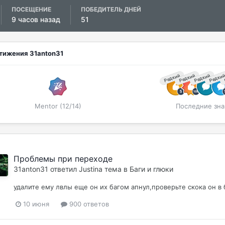
ПОСЕЩЕНИЕ
ПОБЕДИТЕЛЬ ДНЕЙ
9 часов назад
51
тижения 31anton31
Редкий
Редкий
Редкий
Редки
Mentor (12/14)
Последние зна
Проблемы при переходе
31anton31
ответил
Justina
тема в
Баги и глюки
удалите ему лвлы еще он их багом апнул,проверьте скока он в 
10 июня
900 ответов