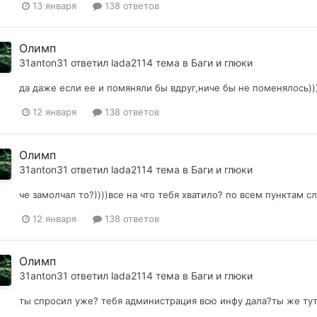
13 января
138 ответов
Олимп
31anton31
ответил
lada2114
тема в
Баги и глюки
да даже если ее и помяняли бы вдруг,ниче бы не поменялось))
12 января
138 ответов
Олимп
31anton31
ответил
lada2114
тема в
Баги и глюки
че замолчал то?))))все на что тебя хватило? по всем пунктам с
12 января
138 ответов
Олимп
31anton31
ответил
lada2114
тема в
Баги и глюки
ты спросил уже? тебя администрация всю инфу дала?ты же ту