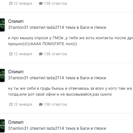
12 января
138 ответов
Олимп
31anton31
ответил
lada2114
тема в
Баги и глюки
и про мышку спроси у ГМОв ,у тебя же есть контакты после др
прошло)))))АААА ПОМОГИТЕ лол)))
12 января
138 ответов
Олимп
31anton31
ответил
lada2114
тема в
Баги и глюки
ну ты же себя в грудь бьешь и отвечаешь за всех у кого там же 
тогда,или рот свой офни и не высовывайся,раз сыкло
12 января
138 ответов
Олимп
31anton31
ответил
lada2114
тема в
Баги и глюки