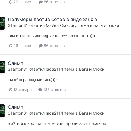
29 января
86 ответов
Полумеры против ботов в виде Strix'a
31anton31
ответил
Майкл Скофилд
тема в
Баги и глюки
там и так на хиле адрик но все равно не то)))
26 января
86 ответов
Олимп
31anton31
ответил
lada2114
тема в
Баги и глюки
ты обосрался,смирись))))
13 января
138 ответов
Олимп
31anton31
ответил
lada2114
тема в
Баги и глюки
в х7 тоже координаты можно прописывать если че