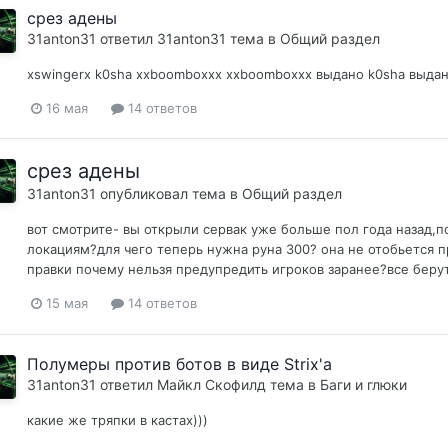
срез адены
31anton31
ответил
31anton31
тема в
Общий раздел
xswingerx k0sha xxboomboxxx xxboomboxxx выдано k0sha выдан
16 мая
14 ответов
срез адены
31anton31
опубликовал тема в
Общий раздел
вот смотрите- вы открыли сервак уже больше пол года назад,
локациям?для чего теперь нужна руна 300? она не отобьется пр
правки почему нельзя предупредить игроков заранее?все берут 
15 мая
14 ответов
Полумеры против ботов в виде Strix'a
31anton31
ответил
Майкл Скофилд
тема в
Баги и глюки
какие же тряпки в кастах)))