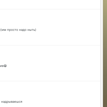
@Justina Ласт Хиро)Последний герой)
Justina
07/24/26 11:00 AM
@Владислава передам Гайке
))им просто надо ныть)
Sensuella
07/24/26 04:00 PM
Где сейчас наживку брать чтобы
выловить итемы чтобы регнуться на
захват КХ который за рыбалку?
Sensuella
07/24/26 04:02 PM
Со старых хроник есть немнога но еще
бы прикупить
лив😁
RizzzeN
07/26/26 12:18 PM
Проверка связи. Раз раз
RizzzeN
07/26/26 12:19 PM
Елена. Спасибо вам.
т надрываешся
Justina
07/26/26 01:05 PM