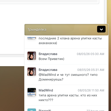
@ДусяАгрегаТ последний месяц лета-
вот наступит осень и народ вернется
ДусяАгрегаТ
08/04/26 11:37 AM
Ну да мб вы правы .
Трынделка
MadWind
08/04/26 08:56 PM
последние 2 клана арена улитки касты
ахахахахха)
Владислава
08/05/26 05:30 AM
Всем Приветик)
Активность
Владислава
08/05/26 05:31 AM
Powered by Invision Community
@MadWind и че тут смешного? типо
Доминируешь?
MadWind
08/05/26 11:50 AM
типа арена улитки касты. кто из них
никто???
RizzzeN
22 hours ago