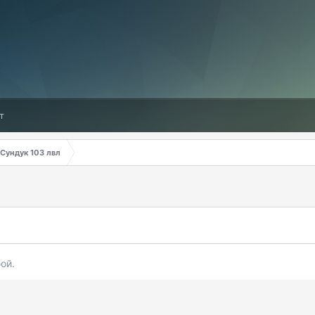
т
Сундук 103 лвл
ой.