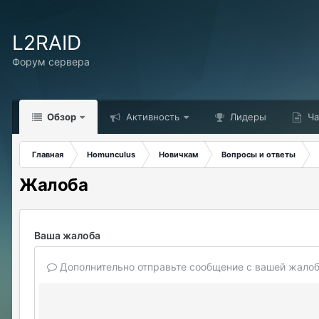
L2RAID
Форум сервера
Обзор
Активность
Лидеры
Ча
Главная
Homunculus
Новичкам
Вопросы и ответы
Жалоба
Ваша жалоба
Дополнительно отправьте сообщение с вашей жалоб