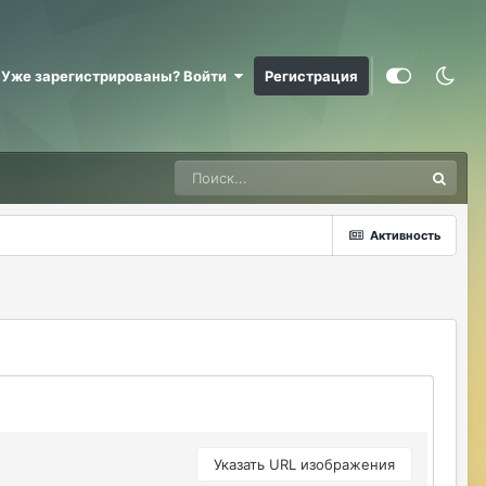
@RizzzeN +
Майкл Скофилд
07/28/26 09:16 AM
Уже зарегистрированы? Войти
Регистрация
@Sensuella ненадо заниматься этой
ерундой)))
ДусяАгрегаТ
08/04/26 09:23 AM
Последние два клана с сервера вышли
это печально (
Активность
Justina
08/04/26 10:24 AM
@ДусяАгрегаТ например какие?
ДусяАгрегаТ
08/04/26 10:52 AM
Арена Улитки Касты не вижу не кого (
ДусяАгрегаТ
08/04/26 10:53 AM
за неделю не одного ихнего фермера не
встретила.
Указать URL изображения
Justina
08/04/26 11:33 AM