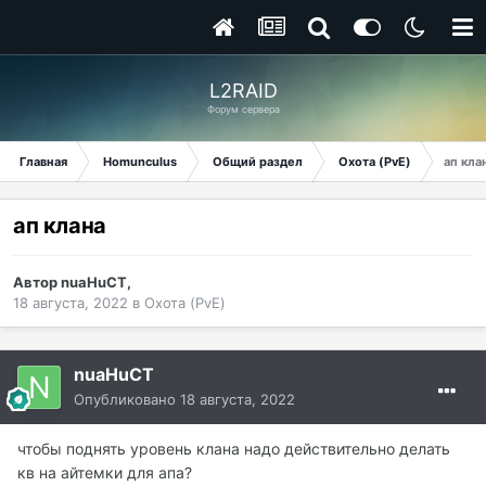
L2RAID
Форум сервера
Главная
Homunculus
Общий раздел
Охота (PvE)
ап кла
ап клана
Автор
nuaHuCT
,
18 августа, 2022
в
Охота (PvE)
nuaHuCT
Опубликовано
18 августа, 2022
чтобы поднять уровень клана надо действительно делать
кв на айтемки для апа?