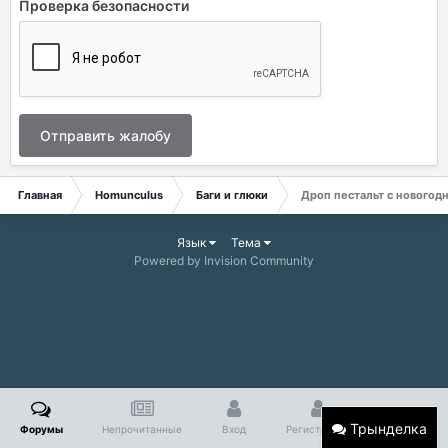
Проверка безопасности
Отправить жалобу
Главная
Homunculus
Баги и глюки
Дроп пестальт с новогод
Язык
Тема
Powered by Invision Community
Трынделка
Форумы
Непрочитанные
Вход
Регистрация
Больше