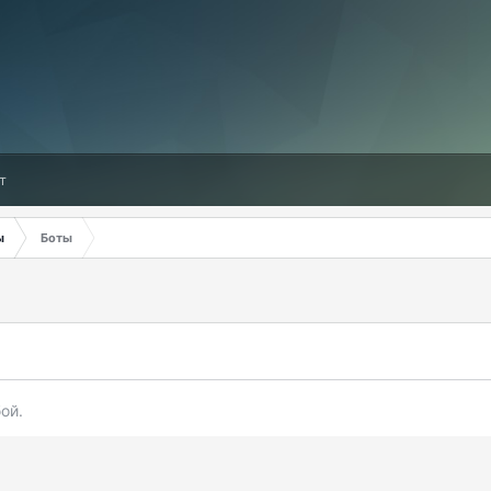
т
ы
Боты
ой.