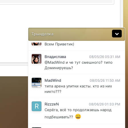
Ну да мб вы правы .
MadWind
08/04/26 08:56 PM
последние 2 клана арена улитки касты
ахахахахха)
Трынделка
Владислава
08/05/26 05:30 AM
Всем Приветик)
Владислава
08/05/26 05:31 AM
@MadWind и че тут смешного? типо
Доминируешь?
Активность
MadWind
08/05/26 11:50 AM
Powered by Invision Community
типа арена улитки касты. кто из них
никто???
RizzzeN
08/06/26 01:33 PM
Серёга, всё то продолжаешь народ
😄
подбешивать??