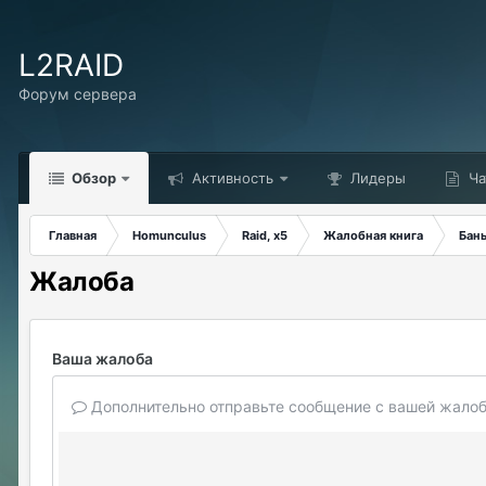
L2RAID
Форум сервера
Обзор
Активность
Лидеры
Ча
Главная
Homunculus
Raid, x5
Жалобная книга
Бан
Жалоба
Ваша жалоба
Дополнительно отправьте сообщение с вашей жалоб