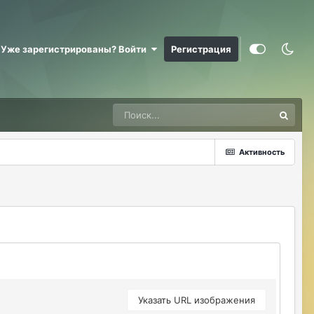
ерундой)))
ДусяАгрегаТ
08/04/26 09:23 AM
Уже зарегистрированы? Войти
Регистрация
Последние два клана с сервера вышли
это печально (
Justina
08/04/26 10:24 AM
@ДусяАгрегаТ например какие?
ДусяАгрегаТ
08/04/26 10:52 AM
Активность
Арена Улитки Касты не вижу не кого (
ДусяАгрегаТ
08/04/26 10:53 AM
за неделю не одного ихнего фермера не
встретила.
Justina
08/04/26 11:33 AM
@ДусяАгрегаТ последний месяц лета-
вот наступит осень и народ вернется
Указать URL изображения
ДусяАгрегаТ
08/04/26 11:37 AM