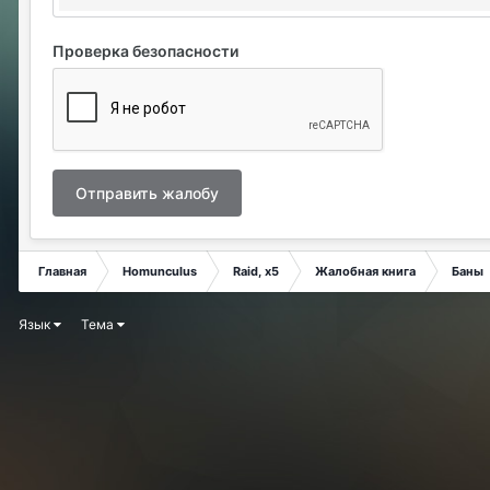
Проверка безопасности
Отправить жалобу
Главная
Homunculus
Raid, x5
Жалобная книга
Баны
Язык
Тема