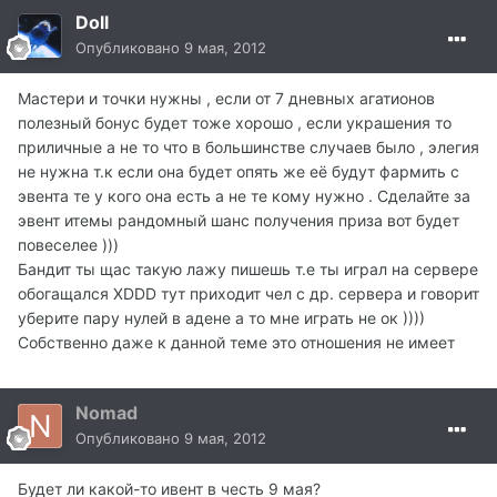
Doll
Опубликовано
9 мая, 2012
Мастери и точки нужны , если от 7 дневных агатионов
полезный бонус будет тоже хорошо , если украшения то
приличные а не то что в большинстве случаев было , элегия
не нужна т.к если она будет опять же её будут фармить с
эвента те у кого она есть а не те кому нужно . Сделайте за
эвент итемы рандомный шанс получения приза вот будет
повеселее )))
Бандит ты щас такую лажу пишешь т.е ты играл на сервере
обогащался XDDD тут приходит чел с др. сервера и говорит
уберите пару нулей в адене а то мне играть не ок ))))
Собственно даже к данной теме это отношения не имеет
Nomad
Опубликовано
9 мая, 2012
Будет ли какой-то ивент в честь 9 мая?