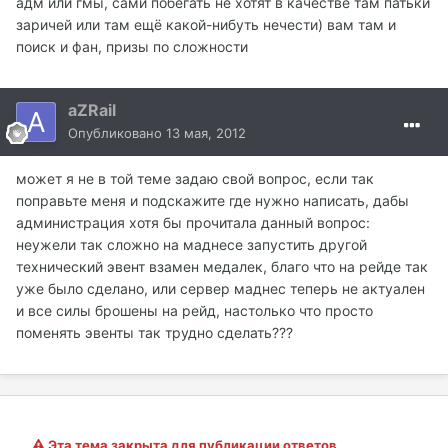
адм или гмы, сами побегать не хотят в качестве там патьки
заричей или там ещё какой-нибуть нечести) вам там и
поиск и фан, призы по сложности
aZRail
Опубликовано
13 мая, 2012
может я не в той теме задаю свой вопрос, если так
поправьте меня и подскажите где нужно написать, дабы
администрация хотя бы прочитала данный вопрос:
неужели так сложно на маднесе запустить другой
технический эвент взамен медалек, благо что на рейде так
уже было сделано, или сервер маднес теперь не актуален
и все силы брошены на рейд, настолько что просто
поменять эвенты так трудно сделать???
Эта тема закрыта для публикации ответов.