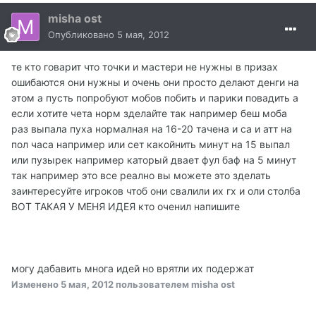
misha ost
Опубликовано
5 мая, 2012
те кто говарит что точки и мастери не нужны в призах
ошибаются они нужны и очень они просто делают денги на
этом а пусть попробуют мобов побить и парики повадить а
если хотите чета норм зделайте так например беш моба
раз выпала пуха нормалная на 16-20 тачена и са и атт на
пол часа например или сет какойнить минут на 15 выпал
или пузырек например каторый двает фул баф на 5 минут
так например это все реално вы можете это зделать
заинтересуйте игроков чтоб они свалили их гх и оли столба
ВОТ ТАКАЯ У МЕНЯ ИДЕЯ кто оченил напишите
могу дабавить многа идей но врятли их подержат
Изменено
5 мая, 2012
пользователем misha ost