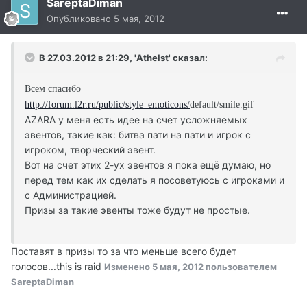
SareptaDiman
Опубликовано
5 мая, 2012
В 27.03.2012 в 21:29, 'Athelst' сказал:
Всем спасибо
http://forum.l2r.ru/public/style_emoticons/
default/smile.gif
AZARA у меня есть идее на счет усложняемых
эвентов, такие как: битва пати на пати и игрок с
игроком, творческий эвент.
Вот на счет этих 2-ух эвентов я пока ещё думаю, но
перед тем как их сделать я посоветуюсь с игроками и
с Администрацией.
Призы за такие эвенты тоже будут не простые.
Поставят в призы то за что меньше всего будет
голосов...this is raid
Изменено
5 мая, 2012
пользователем
SareptaDiman