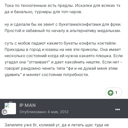
Тока по техногенным есть предлы. Искалки для всяких тх
да и банально, турниры для топ-чаров.
ну и сделали бы ее эвент с букетами/конфетами для фреи.
Простой и забавный по началу в альтернативу медалькам.
суть с мобов падают какието букеты конфеты коктейли.
Приходиш в город и юзаеш на нее эти приколы. Она имеет
несколько состояний когда ей нужна какаято плюшка. Если
угадал она "оттаивает" и дает какойнить ништяк. Если нет -
говорит рандомно ченеть типа "фи и не думай меня этим
удивить" и меняет состояние потребности.
1
IP MAN
Опубликовано
4 мая, 2012
Запилите уже бг, колизей уг, да и летать щас туда не