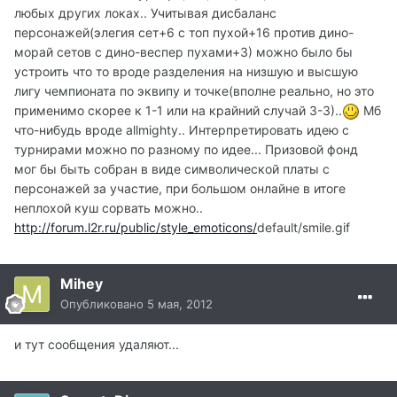
любых других локах.. Учитывая дисбаланс
персонажей(элегия сет+6 с топ пухой+16 против дино-
морай сетов с дино-веспер пухами+3) можно было бы
устроить что то вроде разделения на низшую и высшую
лигу чемпионата по эквипу и точке(вполне реально, но это
применимо скорее к 1-1 или на крайний случай 3-3)..
Мб
что-нибудь вроде allmighty.. Интерпретировать идею с
турнирами можно по разному по идее... Призовой фонд
мог бы быть собран в виде символической платы с
персонажей за участие, при большом онлайне в итоге
неплохой куш сорвать можно..
http://forum.l2r.ru/public/style_emoticons/
default/smile.gif
Mihey
Опубликовано
5 мая, 2012
и тут сообщения удаляют...