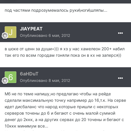
под частями подрозумемалось руки\ноги\шляпы...
JIAYPEAT
Опубликовано
6 мая, 2012
в шоке от ценн за души=))) я хз у нас хамелеон 200+ набил
так его по всем городам гоняли пока он в кх не заперся))
6aHDuT
Опубликовано
8 мая, 2012
Мб не по теме напишу,но предлагаю чтобы на рейде
сделали максимальную точку например до 16,т.к. На серве
идет дисбаланс что народ которые пришли с некоторых
серверов точены до 6 и бегают с очень малой суммой
денег до 2ккк, а на других сервах до 20 точены и бегают с
10ккк минимум все...