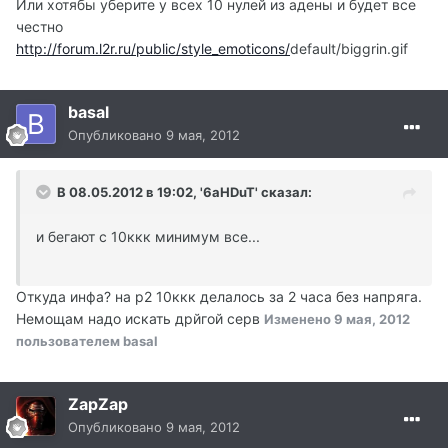
Или хотябы уберите у всех 10 нулей из адены и будет все
честно
http://forum.l2r.ru/public/style_emoticons/
default/biggrin.gif
basal
Опубликовано
9 мая, 2012
В 08.05.2012 в 19:02, '6aHDuT' сказал:
и бегают с 10ккк минимум все...
Откуда инфа? на р2 10ккк делалось за 2 часа без напряга.
Немощам надо искать дрйгой серв
Изменено
9 мая, 2012
пользователем basal
ZapZap
Опубликовано
9 мая, 2012