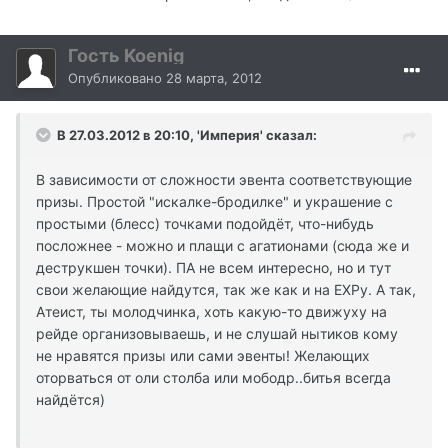
Гость Koenig
Опубликовано
28 марта, 2012
В 27.03.2012 в 20:10, 'Империя' сказал:
В зависимости от сложности эвента соответствующие
призы. Простой "искалке-бродилке" и украшение с
простыми (блесс) точками подойдёт, что-нибудь
посложнее - можно и плащи с агатионами (сюда же и
деструкшен точки). ПА не всем интересно, но и тут
свои желающие найдутся, так же как и на ЕХРу. А так,
Атеист, ты молодчинка, хоть какую-то движуху на
рейде организовываешь, и не слушай нытиков кому
не нравятся призы или сами эвенты! Желающих
оторваться от оли столба или мободр..битья всегда
найдётся)