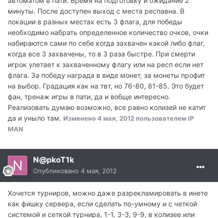
автоматом в пати. Время на подготовку и ожидание 2
минуты. После доступен выход с места респавна. В
локации в разных местах есть 3 флага, для победы
необходимо набрать определенное количество очков, очки
набираются сами по себе когда захвачен какой либо флаг,
когда все 3 захвачены, то в 3 раза быстре. При смерти
игрок улетает к захваченному флагу или на респ если нет
флага. За победу награда в виде монет, за монеты профит
на выбор. Градация как на твт, но 76-80, 81-85. Это будет
фан, тренаж игры в пати, да и вобще интересно.
Реализовать думаю возможно, все равно колизей не катит
да и уныло там.
Изменено
4 мая, 2012
пользователем IP
MAN
N@pkoT1k
Опубликовано
4 мая, 2012
Хочется турниров, можно даже разрекламировать в инете
как фишку сервера, если сделать по-умному и с четкой
системой и сеткой турнира, 1-1, 3-3, 9-9, в колизее или