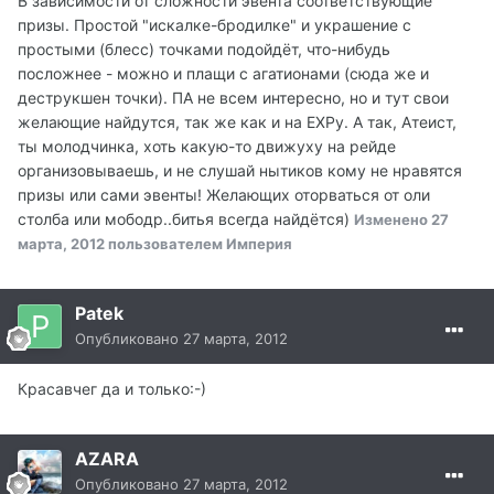
В зависимости от сложности эвента соответствующие
призы. Простой "искалке-бродилке" и украшение с
простыми (блесс) точками подойдёт, что-нибудь
посложнее - можно и плащи с агатионами (сюда же и
деструкшен точки). ПА не всем интересно, но и тут свои
желающие найдутся, так же как и на ЕХРу. А так, Атеист,
ты молодчинка, хоть какую-то движуху на рейде
организовываешь, и не слушай нытиков кому не нравятся
призы или сами эвенты! Желающих оторваться от оли
столба или мободр..битья всегда найдётся)
Изменено
27
марта, 2012
пользователем Империя
Patek
Опубликовано
27 марта, 2012
Красавчег да и только:-)
AZARA
Опубликовано
27 марта, 2012