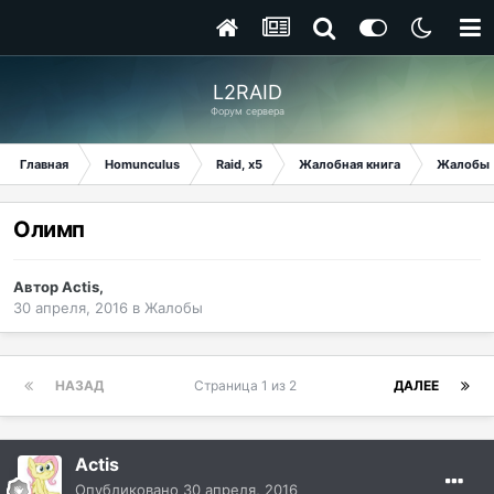
L2RAID
Форум сервера
Главная
Homunculus
Raid, x5
Жалобная книга
Жалобы
Олимп
Автор
Actis
,
30 апреля, 2016
в
Жалобы
НАЗАД
Страница 1 из 2
ДАЛЕЕ
Actis
Опубликовано
30 апреля, 2016