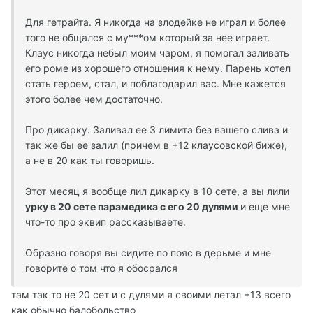
Для гетрайта. Я никогда на злодейке не играл и более
того не общался с му***ом который за нее играет.
Клаус никогда небыл моим чаром, я помогал заливать
его роме из хорошего отношения к нему. Парень хотел
стать героем, стал, и поблагодарил вас. Мне кажется
этого более чем достаточно.
Про дикарку. Заливал ее 3 лимита без вашего слива и
так же бы ее залил (причем в +12 клаусовской биже),
а не в 20 как ты говоришь.
Этот месяц я вообще лил дикарку в 10 сете, а вы лили
урку в 20 сете парамедика с его 20 дулями
и еще мне
что-то про эквип рассказываете.
Образно говоря вы сидите по пояс в дерьме и мне
говорите о том что я обосрался
там так то не 20 сет и с дулями я своими летал +13 всего
как обычно балобольство