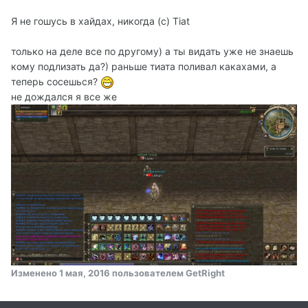
Я не гошусь в хайдах, никогда (с) Tiat
только на деле все по другому) а ты видать уже не знаешь
кому подлизать да?) раньше тиата поливал какахами, а
теперь сосешься?
не дождался я все же
Изменено
1 мая, 2016
пользователем GetRight