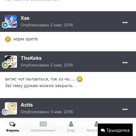
Xas
Опубликовано
2 мая, 2016
норм орете
TheKeks
Опубликовано
2 мая, 2016
актис чот пытаеться, ток хз чо.....
ЗЫ тему думаю можно закрыть.
Actis
Опубликовано
3 мая, 2016
В 02.05.2016 в 19:33, Donator сказал:
Трынделка
Форумы
Непрочитанные
Вход
Регистрация
Больше