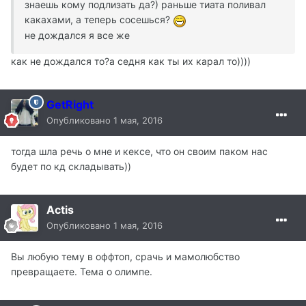
знаешь кому подлизать да?) раньше тиата поливал
какахами, а теперь сосешься?
не дождался я все же
как не дождался то?а седня как ты их карал то))))
GetRight
Опубликовано
1 мая, 2016
тогда шла речь о мне и кексе, что он своим паком нас
будет по кд складывать))
Actis
Опубликовано
1 мая, 2016
Вы любую тему в оффтоп, срачь и мамолюбство
превращаете. Тема о олимпе.