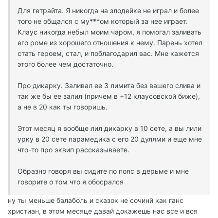
Для гетрайта. Я никогда на злодейке не играл и более
того не общался с му***ом который за нее играет.
Клаус никогда небыл моим чаром, я помогал заливать
его роме из хорошего отношения к нему. Парень хотел
стать героем, стал, и поблагодарил вас. Мне кажется
этого более чем достаточно.
Про дикарку. Заливал ее 3 лимита без вашего слива и
так же бы ее залил (причем в +12 клаусовской биже),
а не в 20 как ты говоришь.
Этот месяц я вообще лил дикарку в 10 сете, а вы лили
урку в 20 сете парамедика с его 20 дулями и еще мне
что-то про эквип рассказываете.
Образно говоря вы сидите по пояс в дерьме и мне
говорите о том что я обосрался
ну ты меньше балаболь и сказок не сочинй как ганс
христиан, в этом месяце давай докажешь нас все и вся