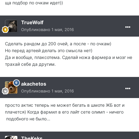
ща подбор по очкам идет))
TrueWolf
Опубликовано
1 мая, 2016
Сделать рандом до 200 очей, а после - по очкам)
Но перед артеей делать это смысла нет)
Да и вообще, плаксотема. Сделай ножа фармера и мозг не
трахай себе да другим.
akachetos
Опубликовано
1 мая, 2016
просто актис теперь не может бегать в шмоте ЖБ вот и
плачется) Когда фармил в его лайт сете олимп - ничего
подобного не было...
TheKeks