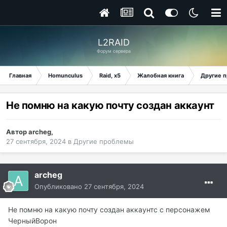
L2RAID
Форум сервера
Главная
Homunculus
Raid, x5
Жалобная книга
Другие 
Не помню на какую почту создан аккаунт
Автор
archeg
,
27 сентября, 2024
в
Другие проблемы
archeg
Опубликовано
27 сентября, 2024
Не помню на какую почту создан аккаунтc c персонажем
ЧерныйВорон