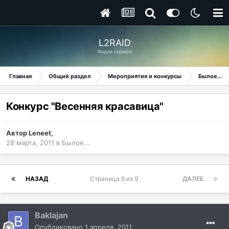
L2RAID
Форум сервера
Главная
Общий раздел
Мероприятия и конкурсы
Былое...
Конкурс "Весенняя красавица"
Автор
Leneet
,
28 марта, 2011
в
Былое...
НАЗАД
Страница 9 из 9
ДАЛЕЕ
Baklajan
Опубликовано
1 апреля, 2011