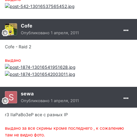
Cofe
Опубликовано
1 апреля, 2011
Cofe - Raid 2
выдано
sewa
Опубликовано
1 апреля, 2011
r3 IIaPaBo3eP все с разных IP
выдано за все скрины кроме последнего , к сожалению
там не видно фото.