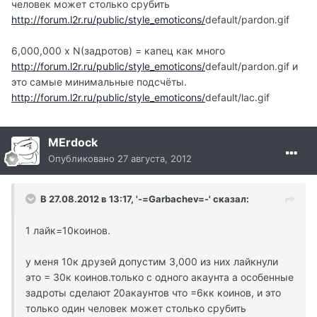
человек может столько срубить
http://forum.l2r.ru/public/style_emoticons/
default/pardon.gif
6,000,000 х N(задротов) = капец как много
http://forum.l2r.ru/public/style_emoticons/
default/pardon.gif и
это самые минимальные подсчёты.
http://forum.l2r.ru/public/style_emoticons/
default/lac.gif
MErdock
Опубликовано
27 августа, 2012
В 27.08.2012 в 13:17, '-=Garbachev=-' сказал:
1 лайк=10коинов.
у меня 10к друзей допустим 3,000 из них лайкнули
это = 30к коинов.только с одного акаунта а особенные
задроты сделают 20акаунтов что =6кк коинов, и это
только один человек может столько срубить