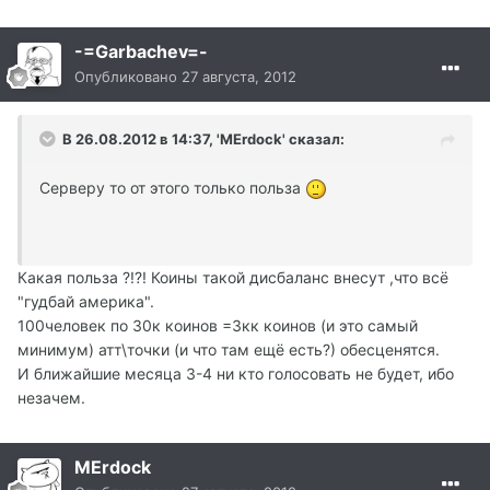
-=Garbachev=-
Опубликовано
27 августа, 2012
В 26.08.2012 в 14:37, 'MErdock' сказал:
Серверу то от этого только польза
Какая польза ?!?! Коины такой дисбаланс внесут ,что всё
"гудбай америка".
100человек по 30к коинов =3кк коинов (и это самый
минимум) атт\точки (и что там ещё есть?) обесценятся.
И ближайшие месяца 3-4 ни кто голосовать не будет, ибо
незачем.
MErdock