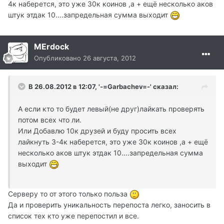
4к наберется, это уже 30к коинов ,а + ещё несколько аков
штук этдак 10....запредельная сумма выходит
MErdock
Опубликовано
26 августа, 2012
В 26.08.2012 в 12:07, '-=Garbachev=-' сказал:
А если кто то будет левый(не друг)лайкать проверять
потом всех что ли.
Или Добавлю 10к друзей и буду просить всех
лайкнуть 3-4к наберется, это уже 30к коинов ,а + ещё
несколько аков штук этдак 10....запредельная сумма
выходит
Серверу то от этого только польза
Да и проверить уникальность перепоста легко, заносить в
список тех кто уже перепостил и все.