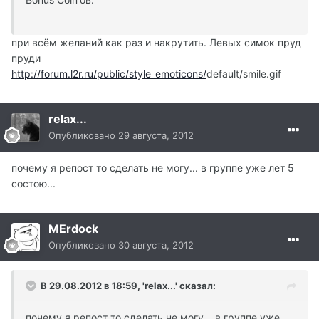
при всём желаний как раз и накрутить. Левых симок пруд
пруди
http://forum.l2r.ru/public/style_emoticons/
default/smile.gif
relax...
Опубликовано
29 августа, 2012
почему я репост то сделать не могу... в группе уже лет 5
состою...
MErdock
Опубликовано
30 августа, 2012
В 29.08.2012 в 18:59, 'relax...' сказал:
почему я репост то сделать не могу... в группе уже