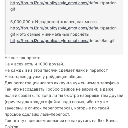
http://forum.l2r.ru/public/style_emoticons/
default/pardon.
gif
6,000,000 х N(задротов) = капец как много
http://forum.l2r.ru/public/style_emoticons/
default/pardon.
gif и это самые минимальные подсчёты.
http://forum.l2r.ru/public/style_emoticons/
default/lac.gif
Не все так просто.
Не у всех есть и 1000 друзей.
Не каждый из этой тысячи сделает лайк и перепост.
Некоторые друзья у рейдовцев общие.
Для регистрации нового аккаунта нужен номер телефона.
Так что насоздавать 1оо5оо фейков не вариант, а даже
если и создать, то вряд ли ты быстро наберешь там друзей
(причем для каждого фейка надо новых, ибо те уже
занесены в список перепостеров), которые по твоей
просьбе сделайю лайк-перепост.
Так что тут при всем желании не накрутить на 6кк Bonus
Coin'ов.