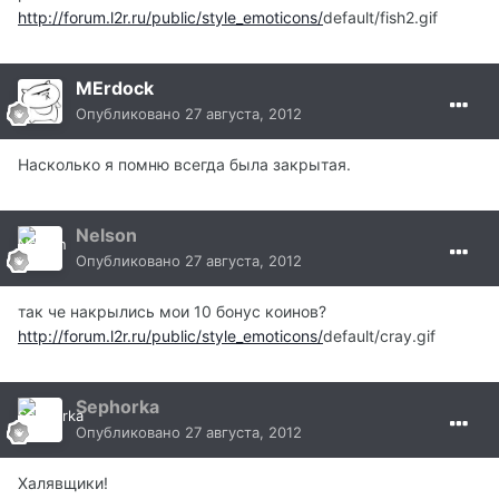
http://forum.l2r.ru/public/style_emoticons/
default/fish2.gif
MErdock
Опубликовано
27 августа, 2012
Насколько я помню всегда была закрытая.
Nelson
Опубликовано
27 августа, 2012
так че накрылись мои 10 бонус коинов?
http://forum.l2r.ru/public/style_emoticons/
default/cray.gif
Sephorka
Опубликовано
27 августа, 2012
Халявщики!