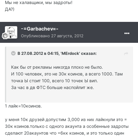
Мы не халавщики, мы задроты!
ДА?)
-=Garbachev=-
Опубликовано
27 августа, 2012
В 27.08.2012 в 04:15, 'MErdock' сказал:
Как бы от рекламы никогда плохо не было.
И 100 человек, это не 30к коинов, а всего 1000. Там
точка Ы стоит 100, всего 10 точек Ы вип.
За час в дв ФТС больше наспойлит же.
1 лайк=10коинов.
у меня 10к друзей допустим 3,000 из них лайкнули это =
30к коинов.только с одного акаунта а особенные задроты
сделают 20акаунтов что =6кк коинов, и это только один