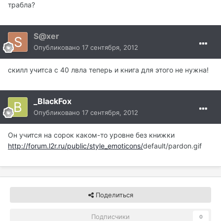
трабла?
S@xer
Опубликовано
17 сентября, 2012
скилл учитса с 40 лвла теперь и книга для этого не нужна!
_BlackFox
Опубликовано
17 сентября, 2012
Он учится на сорок каком-то уровне без книжки
http://forum.l2r.ru/public/style_emoticons/
default/pardon.gif
Поделиться
Подписчики
0