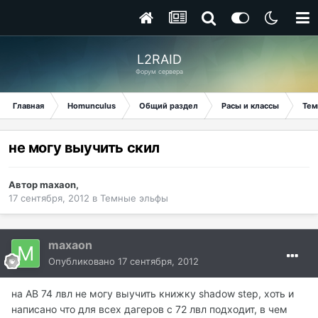
L2RAID
Форум сервера
Главная
Homunculus
Общий раздел
Расы и классы
Тем
не могу выучить скил
Автор
maxaon
,
17 сентября, 2012
в
Темные эльфы
maxaon
Опубликовано
17 сентября, 2012
на АВ 74 лвл не могу выучить книжку shadow step, хоть и
написано что для всех дагеров с 72 лвл подходит, в чем