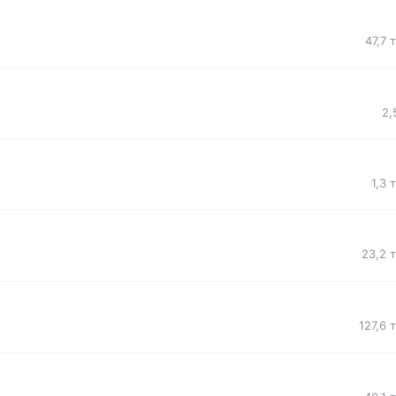
47,7 
2,
1,3 
23,2 
127,6 