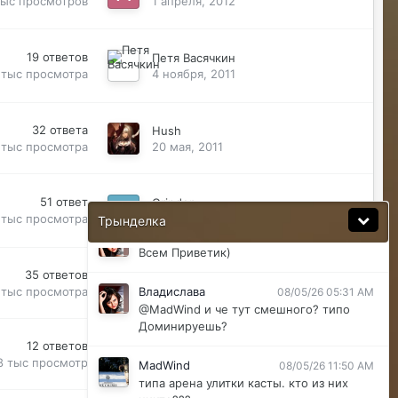
тыс
просмотров
1 апреля, 2012
Justina
08/04/26 11:33 AM
@ДусяАгрегаТ последний месяц лета-
19
ответов
Петя Васячкин
вот наступит осень и народ вернется
 тыс
просмотра
4 ноября, 2011
ДусяАгрегаТ
08/04/26 11:37 AM
Ну да мб вы правы .
32
ответа
Hush
 тыс
просмотра
20 мая, 2011
MadWind
08/04/26 08:56 PM
последние 2 клана арена улитки касты
ахахахахха)
51
ответ
Grinder
 тыс
просмотра
25 марта, 2011
Трынделка
Владислава
08/05/26 05:30 AM
Всем Приветик)
35
ответов
mireille
 тыс
просмотра
2 февраля, 2011
Владислава
08/05/26 05:31 AM
@MadWind и че тут смешного? типо
Доминируешь?
12
ответов
-=Garbachev=-
8 тыс
просмотр
19 января, 2011
MadWind
08/05/26 11:50 AM
типа арена улитки касты. кто из них