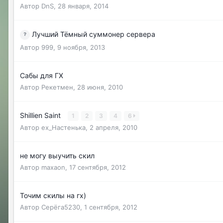
Автор
DnS
,
28 января, 2014
Лучший Тёмный суммонер сервера
Автор
999
,
9 ноября, 2013
Сабы для ГХ
Автор
Рекетмен
,
28 июня, 2010
Shillien Saint
1
2
3
4
6
Автор
ex_Настенька
,
2 апреля, 2010
не могу выучить скил
Автор
maxaon
,
17 сентября, 2012
Точим скилы на гх)
Автор
Серёга5230
,
1 сентября, 2012