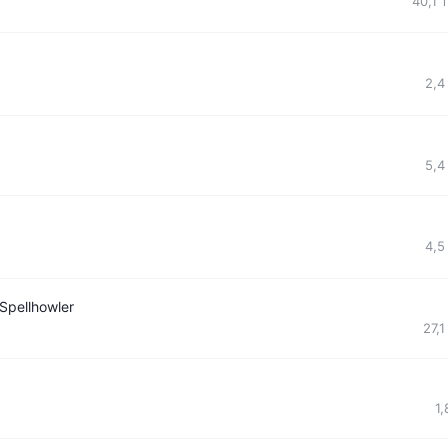
40,1 
2,4
5,4
4,5
pellhowler
27,1
1,