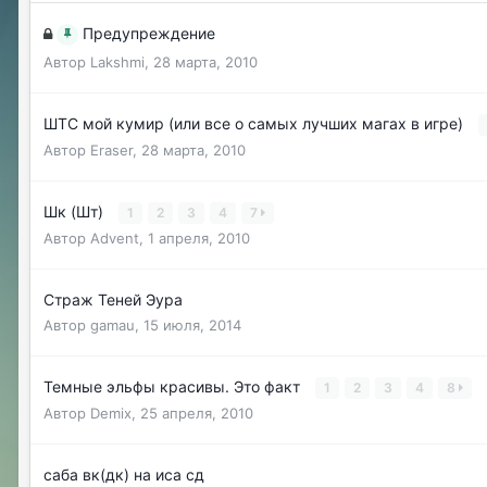
Предупреждение
Автор
Lakshmi
,
28 марта, 2010
ШТС мой кумир (или все о самых лучших магах в игре)
Автор
Eraser
,
28 марта, 2010
Шк (Шт)
1
2
3
4
7
Автор
Advent
,
1 апреля, 2010
Страж Теней Эура
Автор
gamau
,
15 июля, 2014
Темные эльфы красивы. Это факт
1
2
3
4
8
Автор
Demix
,
25 апреля, 2010
саба вк(дк) на иса сд