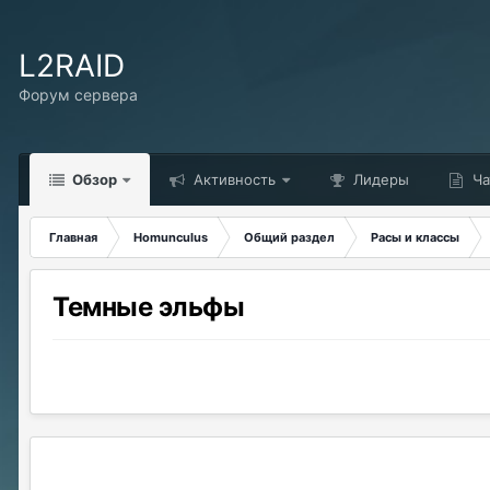
L2RAID
Форум сервера
Обзор
Активность
Лидеры
Ча
Главная
Homunculus
Общий раздел
Расы и классы
Темные эльфы