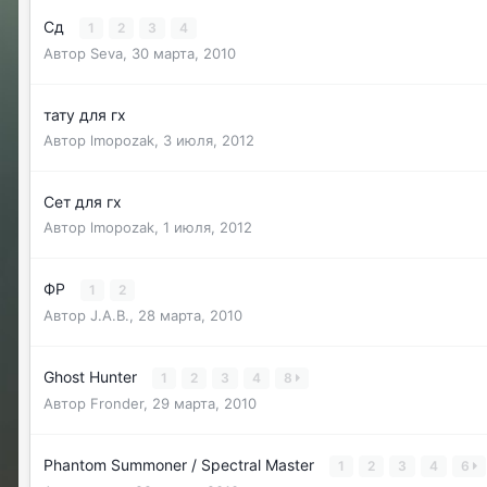
Сд
1
2
3
4
Автор
Seva
,
30 марта, 2010
тату для гх
Автор
lmopozak
,
3 июля, 2012
Сет для гх
Автор
lmopozak
,
1 июля, 2012
ФР
1
2
Автор
J.A.B.
,
28 марта, 2010
Ghost Hunter
1
2
3
4
8
Автор
Fronder
,
29 марта, 2010
Phantom Summoner / Spectral Master
1
2
3
4
6