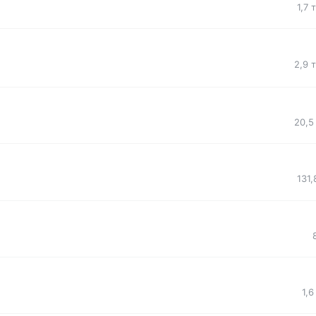
1,7 
2,9 
20,5
131,
1,6