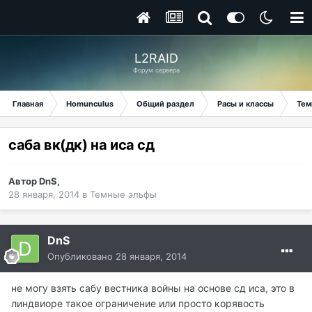
L2RAID
Форум сервера
Главная
Homunculus
Общий раздел
Расы и классы
Тем
саба вк(дк) на иса сд
Автор
DnS
,
28 января, 2014
в
Темные эльфы
DnS
Опубликовано
28 января, 2014
не могу взять сабу вестника войны на основе сд иса, это в
линдвиоре такое ограничение или просто корявость