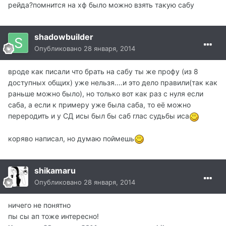
рейда?помнится на хф было можно взять такую сабу
shadowbuilder
Опубликовано
28 января, 2014
вроде как писали что брать на сабу ты же профу (из 8
доступных общих) уже нельзя....и это дело правили(так как
раньше можно было), но только вот как раз с нуля если
саба, а если к примеру уже была саба, то её можно
переродить и у СД исы был бы саб глас судьбы иса
коряво написал, но думаю поймешь
shikamaru
Опубликовано
28 января, 2014
ничего не понятно
пы сы ап тоже интересно!