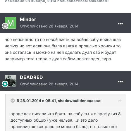
Изменено
28 января, 2014
пользователем shikamaru
Minder
Опубликовано
28 января, 2014
чоо непонятно то по новой взять на войне сабу война щаз
нельзя но вот если она была взята в прошлые хроники то
она осталась и можно на ней сделать дуал саб и будет
например титан тира с дуал сабом полководец тира
DEADRED
Опубликовано
28 января, 2014
В 28.01.2014 в 05:41, shadowbuilder сказал:
вроде как писали что брать на сабу ты же профу (из 8
доступных общих) уже нельзя....и это дело
правили(так как раньше можно было), но только вот