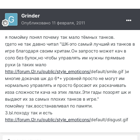
Grinder
Опубликовано
11 февраля, 2011
я помойму понял почему так мало тёмных танков.
гдето не так давно читал "ШК-это самый лучший из танков в
игре благодаря своим критам.Он запросто может кач в
соло без булок,но чтобы управлять им нужны прямвые
руки (а таких мало
http://forum.l2r.ru/public/style_emoticons/
default/smile.gif )и
многие докачав шк до 6*+ уровней просто не могут им
нормально управлять и просто бросают их раскачивать
изза сложности кача на этих лвлах.Эти гады позорят шк и
выдают их за самых плохих танков в игре."
помойму так.восстанавливал по памяти.
З.Ы.походу так и есть
http://forum.l2r.ru/public/style_emoticons/
default/disgust.gif