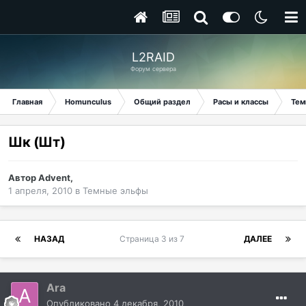
L2RAID
Форум сервера
Главная
Homunculus
Общий раздел
Расы и классы
Тем
Шк (Шт)
Автор
Advent
,
1 апреля, 2010
в
Темные эльфы
НАЗАД
Страница 3 из 7
ДАЛЕЕ
Ara
Опубликовано
4 декабря, 2010