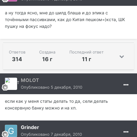
а ну тогда ясно, мне до шилд блаша и до эпика с
точёнными пассивками, как до Китая пешком=)кста, ШК
пушку на фокус надо?
Ответов
Создана
Последний ответ
314
16 г
11 г
MOLOT
Опубликовано
5 декабря, 2010
если как у меня статы делать то да, сели делать
консервную банку можно и на хп.
Grinder
Опубликовано
7 декабря, 2010