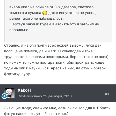
вчера упал на олимпе от 3-х дагеров, светлого
темного и хумана
даже испугаться не успел,
ранее такого не наблюдалось.
Жертвуя очками будем выяснять что я заточил не
правильно.
Странно, я на оли почти всех ножей вывожу, луки дак
вообще не помеха, да и маги. С коневодвми тока
трудновато и с евсами некоторыми, берсов тоже не всех),
но ножам то нужно постараться чтобы проиграть, чаще
ходи на оли и научишься. Арест на них, да стун и обязон
фортитуд ауру.
XakoH
Опубликовано
25 декабря, 2010
Знающие люди, скажите мне, есть ли смысл для ШТ брать
фокус пассив от луков/тыхаф и т.п.?