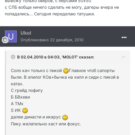
вывожу только оверов, с берсами 50х50
с СЛБ вобще ничего сделать не могу, дагеры вчера не
попадались... Сегодня переделаю татушки.
Ukol
Опубликовано
22 декабря, 2010
В 02.04.2010 в 04:03, 'MOLOT' сказал:
Соло кач только с пикой
Главное чтоб сапорты
были. В эпилог КОв+бычка на хилл и сиди с пикой в
катах.
С грейд пофигу
Б БВхеви
А ТМх
S ИК
далее династи и икарус
Пику желательно хаст или фокус.