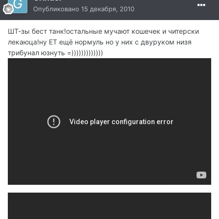
Опубликовано
15 декабря, 2010
ШТ-зы бест танк!остальные мучают кошечек и читерски
лекаюца!ну ЕТ ещё нормуль но у них с двуруком низя
трибунал юзнуть =)))))))))))))