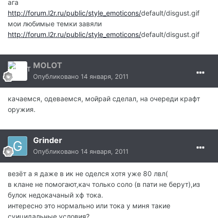
ага
http://forum.l2r.ru/public/style_emoticons/
default/disgust.gif
мои любимые темки завяли
http://forum.l2r.ru/public/style_emoticons/
default/disgust.gif
MOLOT
Опубликовано
14 января, 2011
качаемся, одеваемся, мойрай сделал, на очереди крафт
оружия.
Grinder
Опубликовано
14 января, 2011
везёт а я даже в ик не оделся хотя уже 80 лвл(
в клане не помогают,кач только соло (в пати не берут),из
булок недокачаный хф тока.
интересно это нормально или тока у миня такие
суицидальные условия?