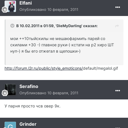
Elfani
Опубликовано
10 февраля, 2011
В 10.02.2011 в 01:59, 'DieMyDarling' сказал:
мои ++10тыйскилы не мешаюфармить парей со
скилами +30 -) главное руки-) кстати на р2 хиро ШТ
нуп-) я бы его отжегал в щепошки-)
http://forum.l2r.ru/public/style_emoticons/
default/megalol.gif
Serafino
Опубликовано
10 февраля, 2011
У парня просто чсв овер 9к.
Grinder