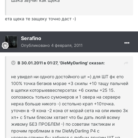
ШэКа звучит как ЩеКа
ета щека те защеку точно даст -)
Serafino
Опубликовано
4 февраля, 2011
В 30.01.2011 в 01:27, 'DieMyDarling' сказал:
не увидел ни одного достойного шт =) для ШТ фк ето
100% точка бегаюв морае +3 скилы +10 тащу палычей
в щепки которыеввесперсетах +6 скилы +25 15.
оопозаюсь только сумонеров и 1 овера на сервере
нерка больше никого -) остольно крап +10точка.
уточен в -9 кона -2 кона от морай сета на оли имею 3к
хп+ с 5тым блесом хвтает что бы дать люлй всему
живому БЕЗ ПРОБЛЕМ -) по советам тактикам и
прочим проблмам в пм DieMyDarling P4 с
удовольствием бы забился с любым другим ШТ на