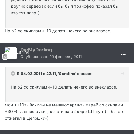
других серверах если бы был трансфер показал бы
кто тут папа-)
На р2 со скиллами+10 делать нечего во внеклассе.
DieMyDarling
Опубликовано
10 февраля, 2011
В 04.02.2011 в 22:11, 'Serafino' сказал:
На р2 со скиллами+10 делать нечего во внеклассе.
мои ++10тыйскилы не мешаюфармить парей со скилами
+30 -) главное руки-) кстати на р2 хиро ШТ нуп-) я бы его
отжегал в щепошки-)