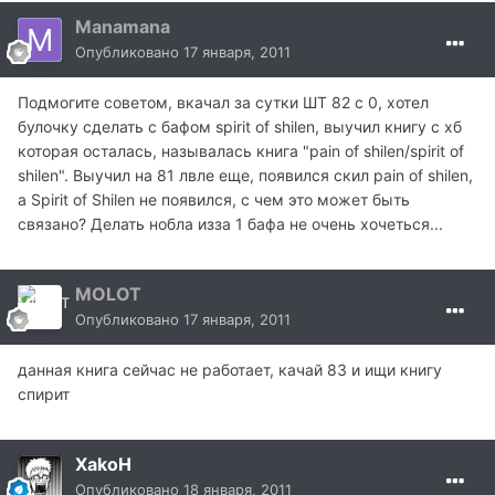
Manamana
Опубликовано
17 января, 2011
Подмогите советом, вкачал за сутки ШТ 82 с 0, хотел
булочку сделать с бафом spirit of shilen, выучил книгу с хб
которая осталась, называлась книга "pain of shilen/spirit of
shilen". Выучил на 81 лвле еще, появился скил pain of shilen,
а Spirit of Shilen не появился, с чем это может быть
связано? Делать нобла изза 1 бафа не очень хочеться...
MOLOT
Опубликовано
17 января, 2011
данная книга сейчас не работает, качай 83 и ищи книгу
спирит
XakoH
Опубликовано
18 января, 2011