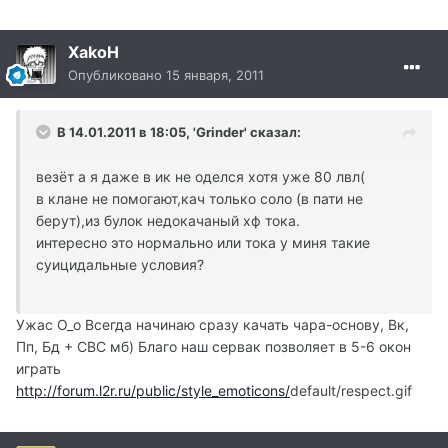
XakoH
Опубликовано
15 января, 2011
В 14.01.2011 в 18:05, 'Grinder' сказал:
везёт а я даже в ик не оделся хотя уже 80 лвл(
в клане не помогают,кач только соло (в пати не
берут),из булок недокачаный хф тока.
интересно это нормально или тока у миня такие
суицидальные условия?
Ужас О_о Всегда начинаю сразу качать чара-основу, Вк,
Пп, Бд + СВС мб) Благо наш сервак позволяет в 5-6 окон
играть
http://forum.l2r.ru/public/style_emoticons/
default/respect.gif