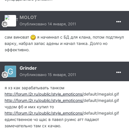
MOLOT
Опубликовано
14 января, 2011
сам виноват
я начиннал с БД для клана, потом подтянул
варку, набрал запас адены и начал танка. Долго но
эффективно.
Grinder
Опубликовано
15 января, 2011
я хз как зарабатывать танком
http://forum.l2r.ru/public/style_emoticons/
default/megalol.gif
http://forum.l2r.ru/public/style_emoticons/
default/megalol.gif
чудом фб и нмх купил то
http://forum.l2r.ru/public/style_emoticons/
default/megalol.gif
единственное чо щас в павел руинс атт падают
замечательно там сх качаю.