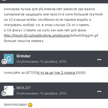
консерва лучше для рб,эпиков,пвп замесов где важно
сапов/магов защищать или просто в каче большой группой
на х2 и выше мобах (особенно если парики водить и
отагривать мобов) т.е. в этом случае СА хп ставить.
а СА фокус ставить на соло кач или пвп для фана
http://forum.l2r.ru/public/style_emoticons/
default/biggrin.gif
больше смысла невижу
Grinder
Опубликовано
13 декабря, 2010
голосуйте за ШТ)))))
А то за шт ток 2 голоса ((((((((
MOLOT
Опубликовано
13 декабря, 2010
проголосовал