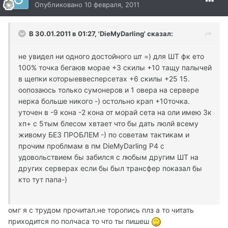
Опубликовано
10 февраля, 2011
В 30.01.2011 в 01:27, 'DieMyDarling' сказал:
не увидел ни одного достойного шт =) для ШТ фк ето
100% точка бегаюв морае +3 скилы +10 тащу палычей
в щепки которыеввесперсетах +6 скилы +25 15.
оопозаюсь только сумонеров и 1 овера на сервере
нерка больше никого -) остольно крап +10точка.
уточен в -9 кона -2 кона от морай сета на оли имею 3к
хп+ с 5тым блесом хвтает что бы дать люлй всему
живому БЕЗ ПРОБЛЕМ -) по советам тактикам и
прочим проблмам в пм DieMyDarling P4 с
удовольствием бы забился с любым другим ШТ на
других серверах если бы был трансфер показал бы
кто тут папа-)
омг я с трудом прочитал.не торопись плз а то читать
приходится по полчаса то что ты пишеш