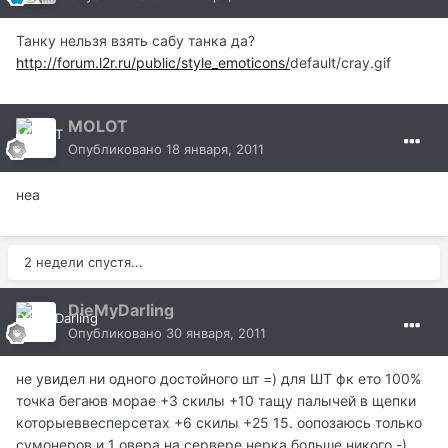
Танку нельзя взять сабу танка да?
http://forum.l2r.ru/public/style_emoticons/
default/cray.gif
MOLOT
Опубликовано
18 января, 2011
неа
2 недели спустя...
DieMyDarling
Опубликовано
30 января, 2011
не увидел ни одного достойного шт =) для ШТ фк ето 100%
точка бегаюв морае +3 скилы +10 тащу палычей в щепки
которыеввесперсетах +6 скилы +25 15. оопозаюсь только
сумонеров и 1 овера на сервере нерка больше никого -)