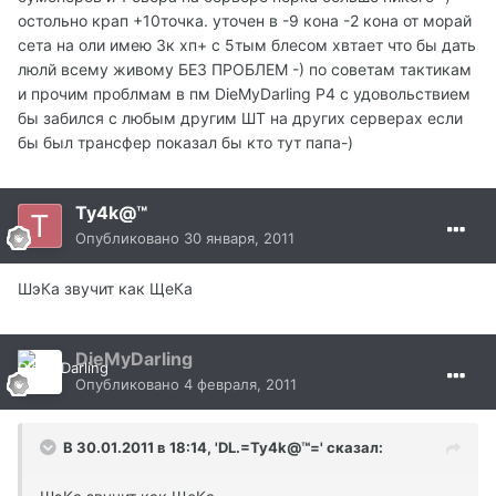
остольно крап +10точка. уточен в -9 кона -2 кона от морай
сета на оли имею 3к хп+ с 5тым блесом хвтает что бы дать
люлй всему живому БЕЗ ПРОБЛЕМ -) по советам тактикам
и прочим проблмам в пм DieMyDarling P4 с удовольствием
бы забился с любым другим ШТ на других серверах если
бы был трансфер показал бы кто тут папа-)
Ty4k@™
Опубликовано
30 января, 2011
ШэКа звучит как ЩеКа
DieMyDarling
Опубликовано
4 февраля, 2011
В 30.01.2011 в 18:14, 'DL.=Ty4k@™=' сказал: