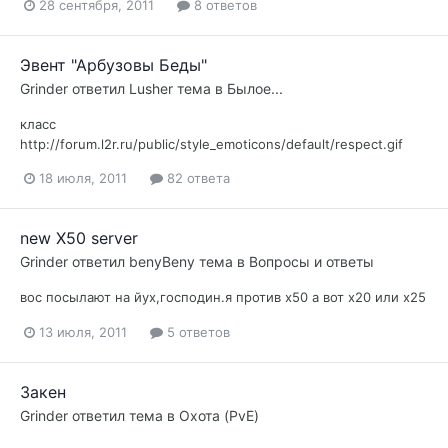
28 сентября, 2011
8 ответов
Эвент "Арбузовы Беды"
Grinder
ответил
Lusher
тема в
Былое...
класс
http://forum.l2r.ru/public/style_emoticons/default/respect.gif
18 июля, 2011
82 ответа
new X50 server
Grinder
ответил
benyBeny
тема в
Вопросы и ответы
вос посылают на йух,господин.я против х50 а вот х20 или х25
13 июля, 2011
5 ответов
Закен
Grinder
ответил тема в
Охота (PvE)