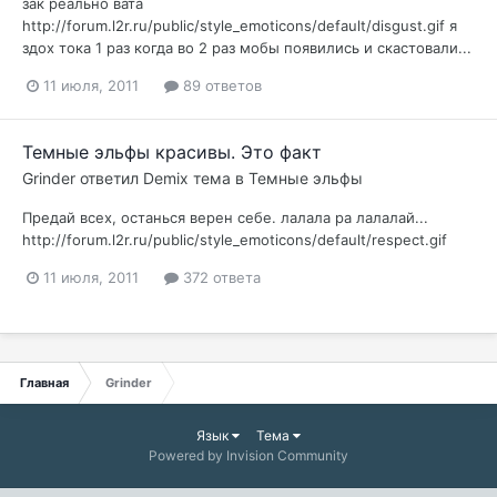
зак реально вата
http://forum.l2r.ru/public/style_emoticons/default/disgust.gif я
здох тока 1 раз когда во 2 раз мобы появились и скастовали...
11 июля, 2011
89 ответов
Темные эльфы красивы. Это факт
Grinder
ответил
Demix
тема в
Темные эльфы
Предай всех, останься верен себе. лалала ра лалалай...
http://forum.l2r.ru/public/style_emoticons/default/respect.gif
11 июля, 2011
372 ответа
Главная
Grinder
Язык
Тема
Powered by Invision Community