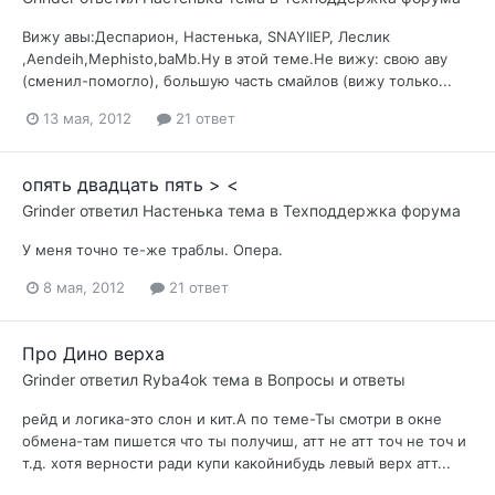
Вижу авы:Деспарион, Настенька, SNAYIIEP, Леслик
,Aendeih,Mephisto,baMb.Ну в этой теме.Не вижу: свою аву
(сменил-помогло), большую часть смайлов (вижу только...
13 мая, 2012
21 ответ
опять двадцать пять > <
Grinder
ответил
Настенька
тема в
Техподдержка форума
У меня точно те-же траблы. Опера.
8 мая, 2012
21 ответ
Про Дино верха
Grinder
ответил
Ryba4оk
тема в
Вопросы и ответы
рейд и логика-это слон и кит.А по теме-Ты смотри в окне
обмена-там пишется что ты получиш, атт не атт точ не точ и
т.д. хотя верности ради купи какойнибудь левый верх атт...