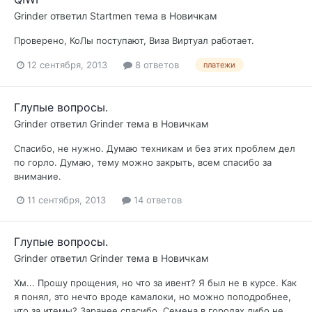
Grinder
ответил
Startmen
тема в
Новичкам
Проверено, КоЛы поступают, Виза Виртуал работает.
12 сентября, 2013
8 ответов
платежи
Глупые вопросы.
Grinder
ответил
Grinder
тема в
Новичкам
Спасибо, не нужно. Думаю техникам и без этих проблем дел
по горло. Думаю, тему можно закрыть, всем спасибо за
внимание.
11 сентября, 2013
14 ответов
Глупые вопросы.
Grinder
ответил
Grinder
тема в
Новичкам
Хм... Прошу прощения, но что за ивент? Я был не в курсе. Как
я понял, это нечто вроде камалоки, но можно поподробнее,
что за итемы? Заранее спасибо. Семена в городах либо не...