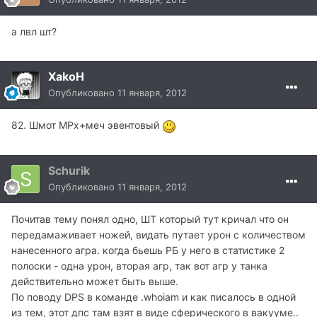
а лвл шт?
XakoH
Опубликовано
11 января, 2012
82. Шмот МРх+меч эвентовый
Schurik
Опубликовано
11 января, 2012
Почитав тему понял одно, ШТ который тут кричал что он
передамаживает ножей, видать путает урон с количеством
нанесенного агра. когда бьешь РБ у него в статистике 2
полоски - одна урон, вторая агр, так вот агр у танка
действительно может быть выше.
По поводу DPS в команде .whoiam и как писалось в одной
из тем, этот дпс там взят в виде сферического в вакууме..