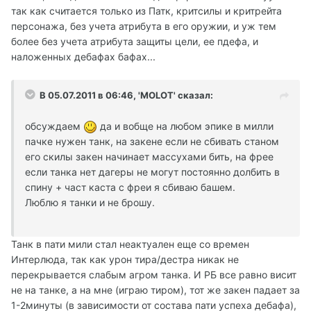
так как считается только из Патк, критсилы и критрейта
персонажа, без учета атрибута в его оружии, и уж тем
более без учета атрибута защиты цели, ее пдефа, и
наложенных дебафах бафах...
В 05.07.2011 в 06:46, 'MOLOT' сказал:
обсуждаем
да и вобще на любом эпике в милли
пачке нужен танк, на закене если не сбивать станом
его скилы закен начинает массухами бить, на фрее
если танка нет дагеры не могут постоянно долбить в
спину + част каста с фреи я сбиваю башем.
Люблю я танки и не брошу.
Танк в пати мили стал неактуален еще со времен
Интерлюда, так как урон тира/дестра никак не
перекрывается слабым агром танка. И РБ все равно висит
не на танке, а на мне (играю тиром), тот же закен падает за
1-2минуты (в зависимости от состава пати успеха дебафа),