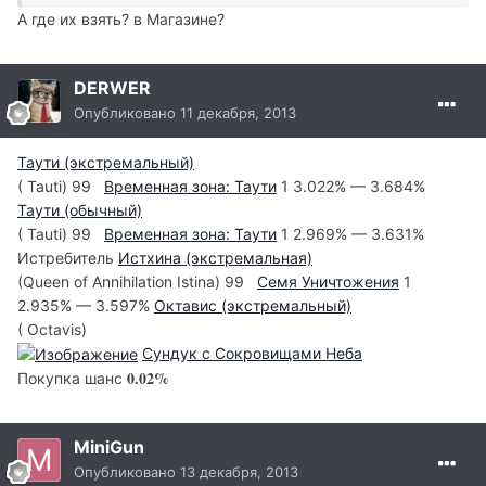
А где их взять? в Магазине?
DERWER
Опубликовано
11 декабря, 2013
Таути (экстремальный)
( Tauti) 99
Временная зона: Таути
1 3.022% — 3.684%
Таути (обычный)
( Tauti) 99
Временная зона: Таути
1 2.969% — 3.631%
Истребитель
Истхина (экстремальная)
(Queen of Annihilation Istina) 99
Семя Уничтожения
1
2.935% — 3.597%
Октавис (экстремальный)
( Octavis)
Сундук с Сокровищами Неба
0.02%
Покупка шанс
MiniGun
Опубликовано
13 декабря, 2013