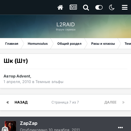
L2RAID
Форум сервера
Главная
Homunculus
Общий раздел
Расы и классы
Тем
Шк (Шт)
Автор
Advent
,
1 апреля, 2010
в
Темные эльфы
НАЗАД
Страница 7 из 7
ДАЛЕЕ
ZapZap
Опубликовано
10 декабря, 2011