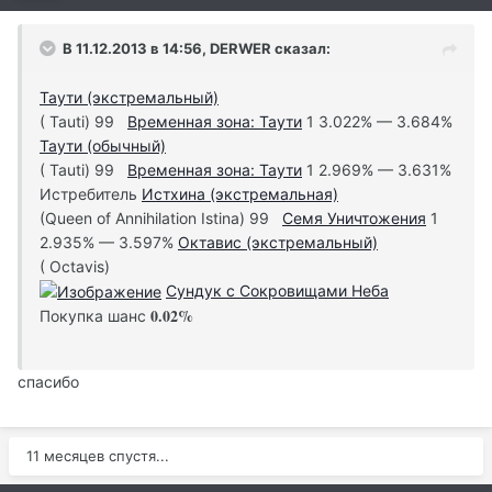
В 11.12.2013 в 14:56, DERWER сказал:
Таути (экстремальный)
( Tauti) 99
Временная зона: Таути
1 3.022% — 3.684%
Таути (обычный)
( Tauti) 99
Временная зона: Таути
1 2.969% — 3.631%
Истребитель
Истхина (экстремальная)
(Queen of Annihilation Istina) 99
Семя Уничтожения
1
2.935% — 3.597%
Октавис (экстремальный)
( Octavis)
Сундук с Сокровищами Неба
0.02%
Покупка шанс
спасибо
11 месяцев спустя...