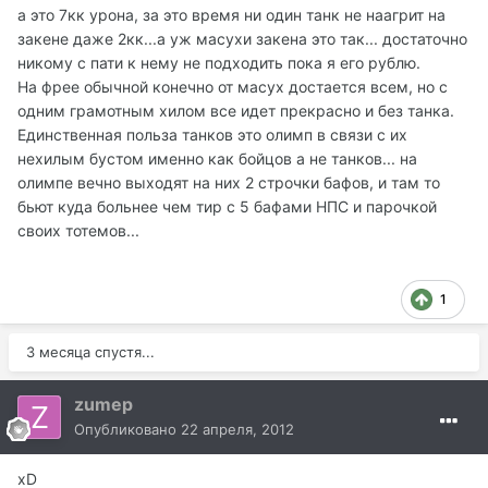
а это 7кк урона, за это время ни один танк не наагрит на
закене даже 2кк...а уж масухи закена это так... достаточно
никому с пати к нему не подходить пока я его рублю.
На фрее обычной конечно от масух достается всем, но с
одним грамотным хилом все идет прекрасно и без танка.
Единственная польза танков это олимп в связи с их
нехилым бустом именно как бойцов а не танков... на
олимпе вечно выходят на них 2 строчки бафов, и там то
бьют куда больнее чем тир с 5 бафами НПС и парочкой
своих тотемов...
1
3 месяца спустя...
zumep
Опубликовано
22 апреля, 2012
xD