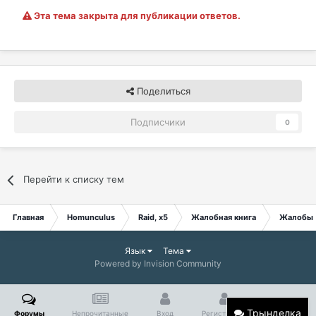
Эта тема закрыта для публикации ответов.
Поделиться
Подписчики
0
Перейти к списку тем
Главная
Homunculus
Raid, x5
Жалобная книга
Жалобы
Язык
Тема
Powered by Invision Community
Трынделка
Форумы
Непрочитанные
Вход
Регистрация
Больше