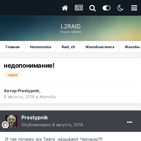
L2RAID
Форум сервера
Главная
Homunculus
Raid, x5
Жалобная книга
Жалобы
недопонимание!
терки
Автор
Prestypnik
,
8 августа, 2016
в
Жалобы
Prestypnik
Опубликовано
8 августа, 2016
И так почему же Тиата называют Черным?!!