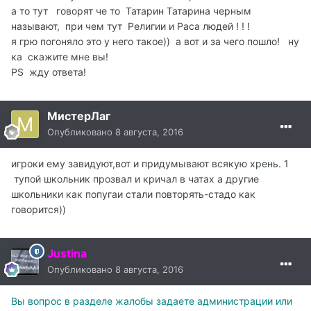
а то тут говорят че то Татарин Татарина черным
называют, при чем тут Религии и Раса людей ! ! !
я грю погоняло это у него такое)) а вот и за чего пошло! ну
ка скажите мне вы!
PS жду ответа!
МистерЛаг
Опубликовано
8 августа, 2016
игроки ему завидуют,вот и придумывают всякую хрень. 1
тупой школьник прозвал и кричал в чатах а другие
школьники как попугаи стали повторять-стадо как
говорится))
Justina
Опубликовано
8 августа, 2016
Вы вопрос в разделе жалобы задаете администрации или