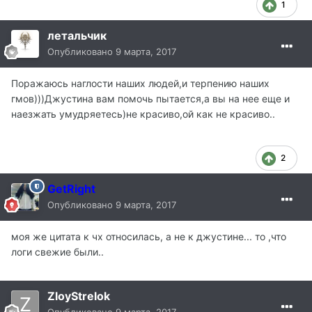
1
летальчик
Опубликовано
9 марта, 2017
Поражаюсь наглости наших людей,и терпению наших
гмов)))Джустина вам помочь пытается,а вы на нее еще и
наезжать умудряетесь)не красиво,ой как не красиво..
2
GetRight
Опубликовано
9 марта, 2017
моя же цитата к чх относилась, а не к джустине... то ,что
логи свежие были..
ZloyStrelok
Опубликовано
9 марта, 2017