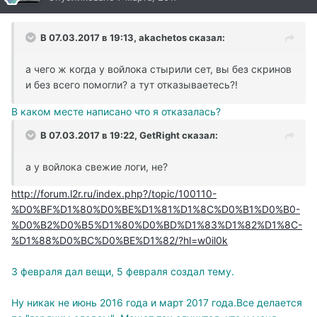
В 07.03.2017 в 19:13, akachetos сказал:
а чего ж когда у войлока стырили сет, вы без скринов
и без всего помогли? а тут отказываетесь?!
В каком месте написано что я отказалась?
В 07.03.2017 в 19:22, GetRight сказал:
а у войлока свежие логи, не?
http://forum.l2r.ru/index.php?/topic/100110-
%D0%BF%D1%80%D0%BE%D1%81%D1%8C%D0%B1%D0%B0-
%D0%B2%D0%B5%D1%80%D0%BD%D1%83%D1%82%D1%8C-
%D1%88%D0%BC%D0%BE%D1%82/?hl=w0il0k
3 февраля дал вещи, 5 февраля создал тему.
Ну никак не июнь 2016 года и март 2017 года.Все делается