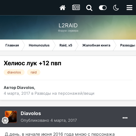
L2RAID
Форум сервера
Главная
Homunculus
Raid, x5
Жалобная книга
Разводы
Хелиос лук +12 пвп
diavolos
raid
Автор
Diavolos
,
4 марта, 2017
в
Разводы на персонажей/вещи
Diavolos
Опубликовано
4 марта, 2017
Д.день, в начале июня 2016 года мною с персонажа