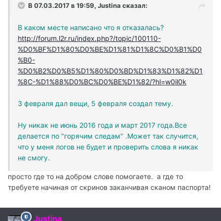
В 07.03.2017 в 19:59, Justina сказал:
В каком месте написано что я отказалась?
http://forum.l2r.ru/index.php?/topic/100110-
%D0%BF%D1%80%D0%BE%D1%81%D1%8C%D0%B1%D0
%B0-
%D0%B2%D0%B5%D1%80%D0%BD%D1%83%D1%82%D1
%8C-%D1%88%D0%BC%D0%BE%D1%82/?hl=w0il0k
3 февраля дал вещи, 5 февраля создал тему.
Ну никак не июнь 2016 года и март 2017 года.Все
делается по "горячим следам" .Может так случится,
что у меня логов не будет и проверить слова я никак
не смогу.
просто где то на добром слове помогаете. а где то
требуете начиная от скринов заканчивая сканом паспорта!
Justina