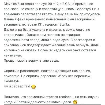
Diavolos был отдан пвп лук 99 +12 с 2 СА на временное
пользование соклану и сопартийцу с ником Саблезуб т.к. я
временно переставала играть, а ему вещь бы пригодилась.
Данный факт временного пользования был заскринен и
засвидетельствован КП лидером, Staffa.
Далее игра была удалена и скрины, к сожалению, не
сохранились. Однако сам человек не отрицает
задолженности перед мной в виде лука. В разговорах с
сокланами он подтверждает желание вещь вернуть. Жаль,
но только на словах. Более 3х недель сей факт остается
неизменен.
Прошу помочь вернуть мне вещь.
Скрины с разговором, подтверждающим намерения,
прилагаю. На скринах персонаж Windy это персонаж
Саблезуб.
Ну и сервер raid
Понимаю, что временной отрезок глобален, но есть случаи
когда и 8летннй давности решались дела.