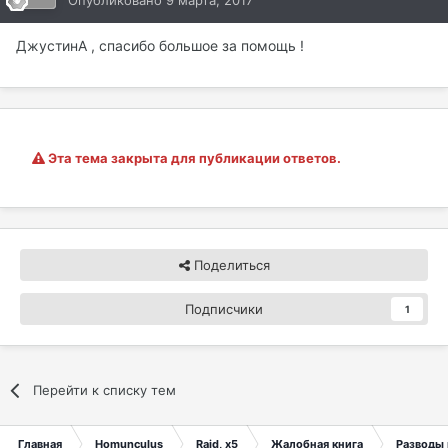
ДжустинА , спасибо большое за помощь !
Эта тема закрыта для публикации ответов.
Поделиться
Подписчики
1
Перейти к списку тем
Главная
Homunculus
Raid, x5
Жалобная книга
Разводы