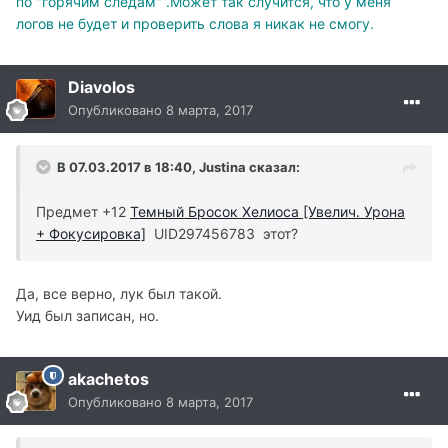
по "горячим следам" .Может так случится, что у меня
логов не будет и проверить слова я никак не смогу.
Diavolos
Опубликовано
8 марта, 2017
В 07.03.2017 в 18:40, Justina сказал:
Предмет +12
Темный Бросок Хелиоса [Увелич. Урона
+ Фокусировка]
UID297456783 этот?
Да, все верно, лук был такой.
Уид был записан, но.
akachetos
Опубликовано
8 марта, 2017