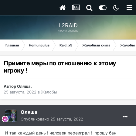
L2RAID
Форум сервера
Главная
Homunculus
Raid, x5
Жалобная книга
Жалобы
Примите меры по отношению к этому
игроку !
Автор
Оляша
,
25 августа, 2022
в
Жалобы
Оляша
Опубликовано
25 августа, 2022
И так каждый день ! человек переиграл ! прошу бан