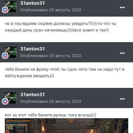
31anton31
Опубликовано
25 августа, 2022
че в последнем скрине должны увидеть?)))))то что ты
каждый день срач начинаешь)))))все знают и так))
31anton31
Опубликовано
25 августа, 2022
тебя банили за фразу-чтоб ты сдох чето там не надо тут в
заблуждение вводить)))
31anton31
Опубликовано
25 августа, 2022
вот за этот тебя банили,врешь тока всегда)))