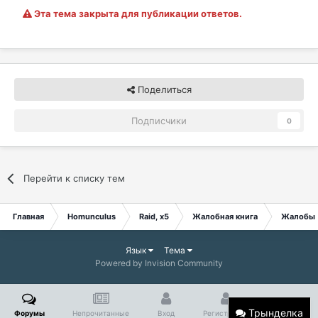
Эта тема закрыта для публикации ответов.
Поделиться
Подписчики
0
Перейти к списку тем
Главная
Homunculus
Raid, x5
Жалобная книга
Жалобы
Язык
Тема
Powered by Invision Community
Трынделка
Форумы
Непрочитанные
Вход
Регистрация
Больше