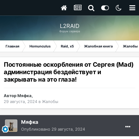
L2RAID
Форум сервера
Главная
Homunculus
Raid, x5
Жалобная книга
Жалобы
Постоянные оскорбления от Сергея (Mad)
администрация бездействует и
закрывать на это глаза!
Автор
Мяфка
,
29 августа, 2024
в
Жалобы
Мяфка
Опубликовано
29 августа, 2024