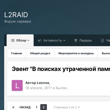
L2RAID
Форум сервера
Обзор
Активность
Лидеры
Ча
Главная
Общий раздел
Мероприятия и конкурсы
Былое
Эвент "В поисках утраченной пам
Автор
Leonse
,
18 апреля, 2011
в
Былое...
НАЗАД
1
2
Страница 2 из 2