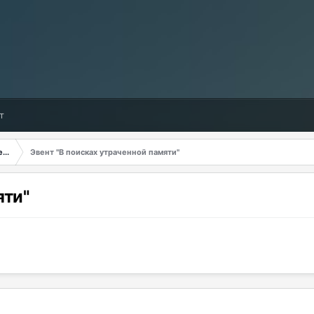
т
...
Эвент "В поисках утраченной памяти"
яти"