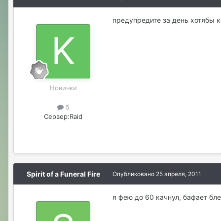
предупредите за день хотябы ко
Новички
5
Сервер:
Raid
Spirit of a Funeral Fire
Опубликовано
25 апреля, 2011
я фею до 60 качнул, бафает бле