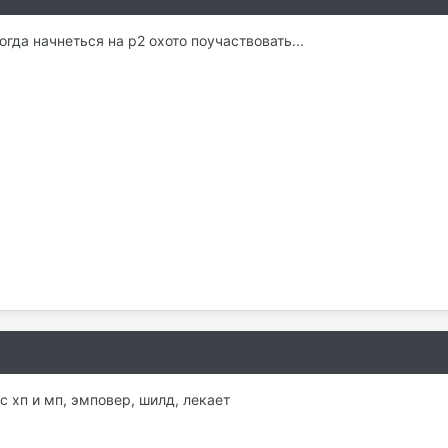
гда начнеться на р2 охото поучаствовать...
с хп и мп, эмповер, шилд, лекает