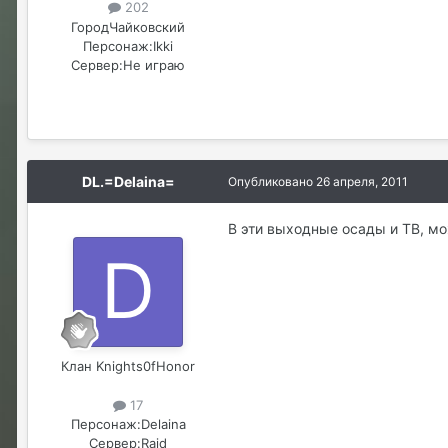
202
Город
Чайковский
Персонаж:
Ikki
Сервер:
Не играю
DL.=Delaina=
Опубликовано
26 апреля, 2011
В эти выходные осады и ТВ, м
Клан Knights0fHonor
17
Персонаж:
Delaina
Сервер:
Raid