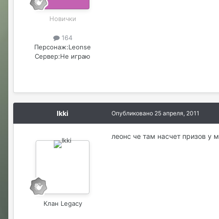
Новички
164
Персонаж:
Leonse
Сервер:
Не играю
Ikki
Опубликовано
25 апреля, 2011
леонс че там насчет призов у 
Клан Legacy