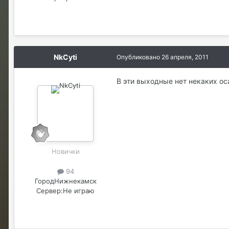
NkCyti
Опубликовано
26 апреля, 2011
В эти выходные нет некаких о
Новички
94
Город
Нижнекамск
Сервер:
Не играю