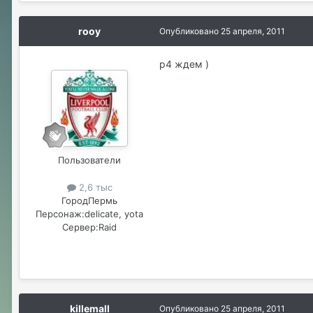
rooy
Опубликовано
25 апреля, 2011
р4 ждем )
Пользователи
2,6 тыс
Город
Пермь
Персонаж:
delicate, yota
Сервер:
Raid
killemall
Опубликовано
25 апреля, 2011