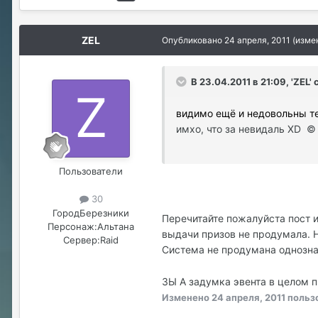
ZEL
Опубликовано
24 апреля, 2011
(изме
В 23.04.2011 в 21:09, 'ZEL'
видимо ещё и недовольны те
имхо, что за невидаль XD ©
Пользователи
30
Город
Березники
Перечитайте пожалуйста пост и
Персонаж:
Альтана
выдачи призов не продумала. Н
Сервер:
Raid
Система не продумана однознач
ЗЫ А задумка эвента в целом 
Изменено
24 апреля, 2011
польз