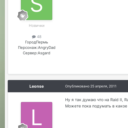
Новички
48
Город
Пермь
Персонаж:
AngryDad
Сервер:
Asgard
Leonse
Опубликовано
25 апреля, 2011
Ну я так думаю что на Raid II,
Можете пока подумать в какое 