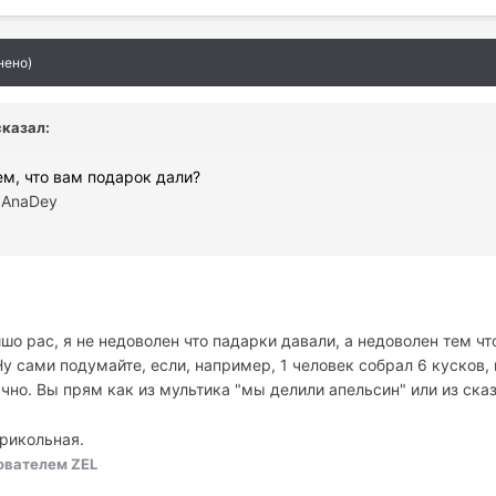
нено)
 сказал:
м, что вам подарок дали?
 AnaDey
шо рас, я не недоволен что падарки давали, а недоволен тем чт
у сами подумайте, если, например, 1 человек собрал 6 кусков, 
но. Вы прям как из мультика "мы делили апельсин" или из ска
прикольная.
ователем ZEL