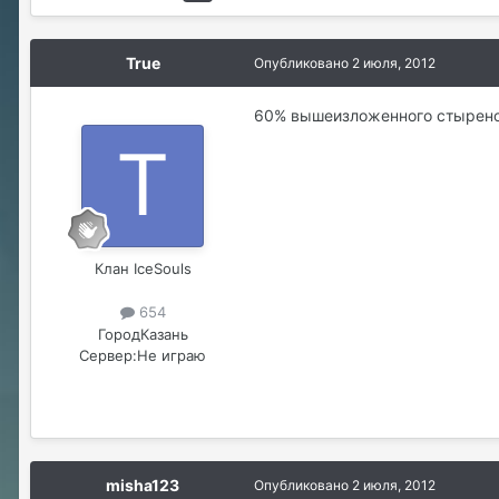
True
Опубликовано
2 июля, 2012
60% вышеизложенного стырено
Клан IceSouls
654
Город
Казань
Сервер:
Не играю
misha123
Опубликовано
2 июля, 2012