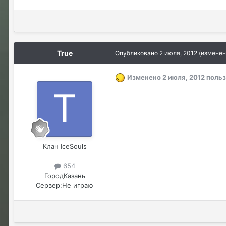
True
Опубликовано
2 июля, 2012
(изменен
Изменено
2 июля, 2012
польз
Клан IceSouls
654
Город
Казань
Сервер:
Не играю