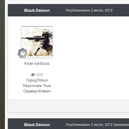
Black Demon
Опубликовано
2 июля, 2012
Клан IceSouls
209
Город
Tokyo
Персонаж:
True
Сервер:
Kraken
Black Demon
Опубликовано
2 июля, 2012
(изменен