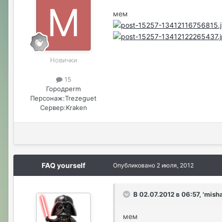
мем
Новички
15
Город
perm
Персонаж:
Trezeguet
Сервер:
Kraken
FAQ yourself
Опубликовано
2 июля, 2012
В 02.07.2012 в 06:57, 'mish
мем