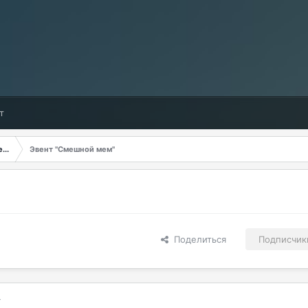
т
...
Эвент "Смешной мем"
Поделиться
Подписчик