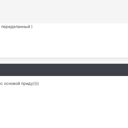
н переделанный )
с основой приду))))