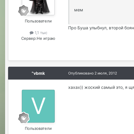
мем
Пользователи
Про Буша улыбнул, второй боя
1,1 тыс
Сервер:
Не играю
"vbmk
Опубликовано
2 июля, 2012
хахах)) жоский самый это, я щя
Пользователи