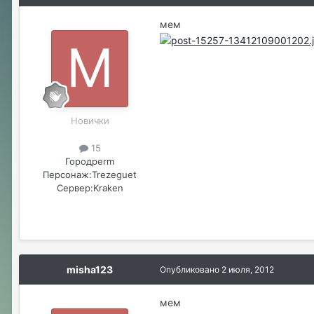
мем
Новички
15
Город
perm
Персонаж:
Trezeguet
Сервер:
Kraken
misha123
Опубликовано
2 июля, 2012
мем