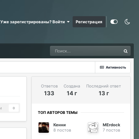
Уже зарегистрированы? Войти
Регистрация
Активность
Ответов
Создана
Последний ответ
133
14 г
13 г
и
0
ТОП АВТОРОВ ТЕМЫ
Кенни
MErdock
8 постов
7 постов