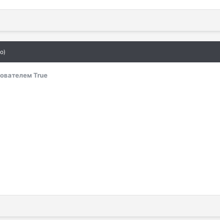
о)
ователем True