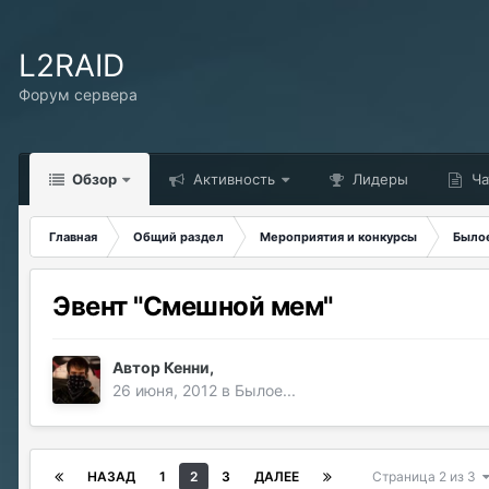
L2RAID
Форум сервера
Обзор
Активность
Лидеры
Ча
Главная
Общий раздел
Мероприятия и конкурсы
Былое
Эвент "Смешной мем"
Автор
Кенни
,
26 июня, 2012
в
Былое...
НАЗАД
1
2
3
ДАЛЕЕ
Страница 2 из 3