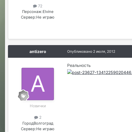
72
Персонаж:
Elvine
Сервер:
Не играю
antizero
Опубликовано
2 июля, 2012
Реальность
Новички
2
Город
Волгоград
Сервер:
Не играю