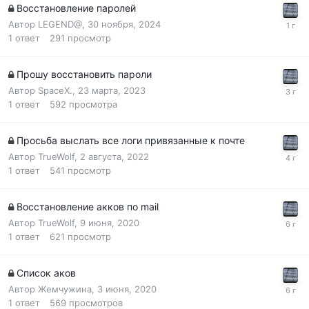
Восстановление паролей
Автор
LEGEND@
,
30 ноября, 2024
1
ответ
291
просмотр
Прошу восстановить пароли
Автор
SpaceX.
,
23 марта, 2023
1
ответ
592
просмотра
Просьба выслать все логи привязанные к почте
Автор
TrueWolf
,
2 августа, 2022
1
ответ
541
просмотр
Восстановление акков по mail
Автор
TrueWolf
,
9 июня, 2020
1
ответ
621
просмотр
Список аков
Автор
Жемчужина
,
3 июня, 2020
1
ответ
569
просмотров