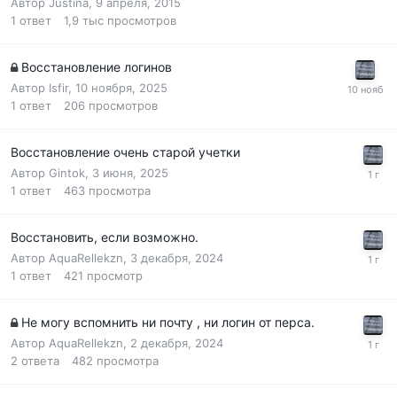
Автор
Justina
,
9 апреля, 2015
1
ответ
1,9 тыс
просмотров
Восстановление логинов
Автор
Isfir
,
10 ноября, 2025
1
ответ
206
просмотров
Восстановление очень старой учетки
Автор
Gintok
,
3 июня, 2025
1
ответ
463
просмотра
Восстановить, если возможно.
Автор
AquaRellekzn
,
3 декабря, 2024
1
ответ
421
просмотр
Не могу вспомнить ни почту , ни логин от перса.
Автор
AquaRellekzn
,
2 декабря, 2024
2
ответа
482
просмотра