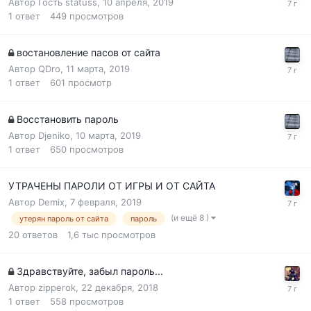
Автор Гость statuss,
10 апреля, 2019
1
ответ
449
просмотров
востановление пасов от сайта
Автор
QDro
,
11 марта, 2019
1
ответ
601
просмотр
Восстановить пароль
Автор
Djeniko
,
10 марта, 2019
1
ответ
650
просмотров
УТРАЧЕНЫ ПАРОЛИ ОТ ИГРЫ И ОТ САЙТА
Автор
Demix
,
7 февраля, 2019
(и ещё 8 )
утерян пароль от сайта
пароль
20
ответов
1,6 тыс
просмотров
Здравствуйте, забыл пароль...
Автор
zipperok
,
22 декабря, 2018
1
ответ
558
просмотров