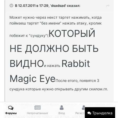
В 12.07.2011 в 17:29, 'dsadsad' сказал:
Может нужно через некст таргет нажимать, когда
поймаеш таргет "без имени" нажать атаку, кролик
КОТОРЫЙ
побежит к "сундуку"(
НЕ ДОЛЖНО БЫТЬ
ВИДНО
Rabbit
и нажать
Magic Eye
После етого, появятся 3
сундука которые нужно открывать другим скилом.гл.
Этого в первом посте не было написано, это уже народ сам
извернулся из-за кривоты реализации эвента, только мне
Трынделка
Форумы
Непрочитанные
Вход
Регистрация
Больше
этот способ тоже не помог, да и пох, для меня эвент не