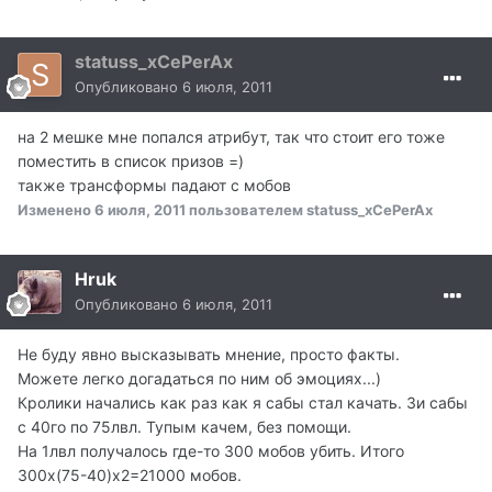
statuss_xCePerAx
Опубликовано
6 июля, 2011
на 2 мешке мне попался атрибут, так что стоит его тоже
поместить в список призов =)
также трансформы падают с мобов
Изменено
6 июля, 2011
пользователем statuss_xCePerAx
Hruk
Опубликовано
6 июля, 2011
Не буду явно высказывать мнение, просто факты.
Можете легко догадаться по ним об эмоциях...)
Кролики начались как раз как я сабы стал качать. 3и сабы
с 40го по 75лвл. Тупым качем, без помощи.
На 1лвл получалось где-то 300 мобов убить. Итого
300x(75-40)x2=21000 мобов.