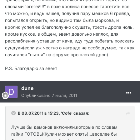
словами "эгегей!!!" в позе кролика понессе таргетить все
что можно, и ведь нашел, получил пару мешков 6 грейда,
попытался открыть, но видимо там была моркова, и
кролик успел ее благополучно скушать, тоесть дропа ноль,
кроме кусков. в общем, эвент довольно неплох, для
расслабления-уставши от кача, иду туда побегать поискать
сундуки(если уж честно о награде не особо думаю, так как
начитался "нытья" на форуме про плохой дроп)
P.S. Благодарю за эвент
dune
Опубликовано
7 июля, 2011
В 03.07.2011 в 15:23, 'Cofe' сказал:
Лучше бы демонов включили,которые по словам
гайки ГОТОВЫ(Кулич мохает опять)...веселее бы