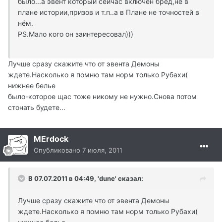
было...а эвент который сейчас включен бред,не в
плане истории,призов и т.п..а в Плане не точностей в
нём.
PS.Мало кого он заинтересовал)))
Лучше сразу скажите что от эвента Демоны
ждете.Насколько я помню там норм только Рубахи(
нижнее белье
было-которое щас тоже никому не нужно.Снова потом
стонать будете...
MErdock
Опубликовано
7 июля, 2011
В 07.07.2011 в 04:49, 'dune' сказал:
Лучше сразу скажите что от эвента Демоны
ждете.Насколько я помню там норм только Рубахи(