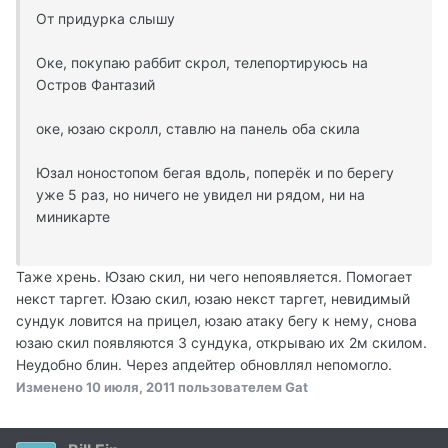
От придурка слышу
Оке, покупаю раббит скрол, телепортируюсь на
Остров Фантазий
оке, юзаю скролл, ставлю на панель оба скила
Юзал ноностопом бегая вдоль, поперёк и по берегу
уже 5 раз, но ничего не увидел ни рядом, ни на
миникарте
Таже хрень. Юзаю скил, ни чего непоявляется. Помогает
некст таргет. Юзаю скил, юзаю некст таргет, невидимый
сундук ловится на прицел, юзаю атаку бегу к нему, снова
юзаю скил появляются 3 сундука, открываю их 2м скилом.
Неудобно блин. Через апдейтер обновллял непомогло.
Изменено
10 июля, 2011
пользователем Gat