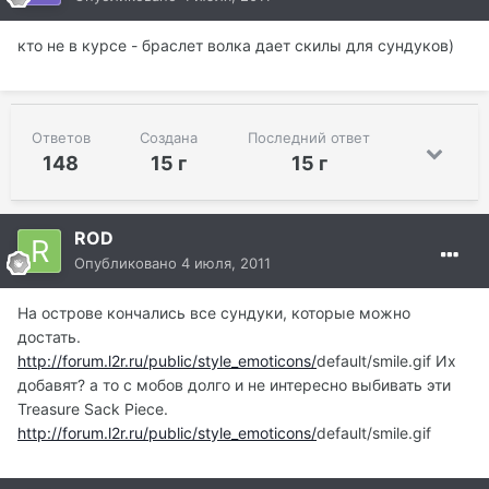
кто не в курсе - браслет волка дает скилы для сундуков)
Ответов
Создана
Последний ответ
148
15 г
15 г
ROD
Опубликовано
4 июля, 2011
На острове кончались все сундуки, которые можно
достать.
http://forum.l2r.ru/public/style_emoticons/
default/smile.gif Их
добавят? а то с мобов долго и не интересно выбивать эти
Treasure Sack Piece.
http://forum.l2r.ru/public/style_emoticons/
default/smile.gif