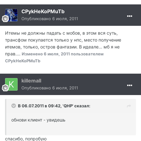
CPykHeKoPMuTb
Опубликовано
6 июля, 2011
Итемы не должны падать с мобов, в этом вся суть,
трансфом покупается только у нпс, место получение
итемов, только, остров фантазии. В идеале... мб я не
прав....
Изменено
6 июля, 2011
пользователем
CPykHeKoPMuTb
killemall
Опубликовано
6 июля, 2011
В 06.07.2011 в 09:42, 'QHP' сказал:
обнови клиент - увидешь
спасибо, попробую