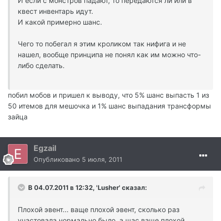
И если с монстров падают, то передаются ли или в
квест инвентарь идут.
И какой примерно шанс.
Чего то побегал я этим кроликом так нифига и не
нашел, вообще принципа не понял как им можно что-
либо сделать.
побил мобов и пришел к выводу, что 5% шанс выпасть 1 из
50 итемов для мешочка и 1% шанс выпадания трансформы
зайца
Egzail
Опубликовано
5 июля, 2011
В 04.07.2011 в 12:32, 'Lusher' сказал:
Плохой эвент... ваще плохой эвент, сколько раз
участовала нормально было, а щас ваще плохой