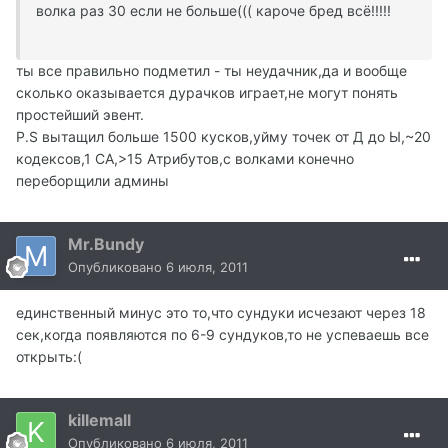
волка раз 30 если не больше((( кароче бред всё!!!!!
ты все правильно подметил - ты неудачник,да и вообще
сколько оказывается дурачков играет,не могут понять
простейший эвент.
P.S вытащил больше 1500 кусков,уйму точек от Д до Ы,~20
кодексов,1 СА,>15 Атрибутов,с волками конечно
переборщили админы
Mr.Bundy
Опубликовано
6 июля, 2011
единственный минус это то,что сундуки исчезают через 18
сек,когда появляются по 6-9 сундуков,то не успеваешь все
открыть:(
killemall
Опубликовано
6 июля, 2011