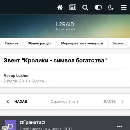
L2RAID
Форум сервера
Главная
Общий раздел
Мероприятия и конкурсы
Былое...
Эвент "Кролики - символ богатства"
Автор
Lusher
,
2 июля, 2011
в
Былое...
НАЗАД
Страница 3 из 3
ДАЛЕЕ
¤Граната¤
Опубликовано
4 июля, 2011