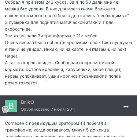
Собрал я при этом 242 куска. За 4 по 50 дали мне 4е
мешка 6го уровня. В них для моего гнома ближнего
ножевого и молоткового боя содержались "необходимые"
3 пузырька для поднятия магической атаки и 1 для
скорости её.
Так же выпали 3и трансформы с 21к мобов.
Очень весело было побегать кроликом, спс ) Тока сундуков
я так и не увидел. Никак, ни на карте, ни глазами, ни next
target.
А так то хорошая идея. Свободная от прогматичной
корысти. Остров красивый, карусельки, море плещет,
нервы успокаивает, ушки кролика покачивают и попка
резво трясётся.
BrikO
Опубликовано
7 июля, 2011
Согласен с предыдущим оратором)))) побегал в
трансформе, когда оставалось минут 5 до конца
трансформы, вспомнил, что писали про некст таргет. со