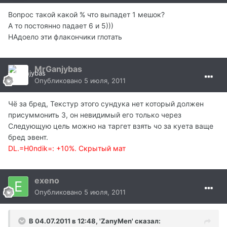
Вопрос такой какой % что выпадет 1 мешок?
А то постоянно падает 6 и 5)))
НАдоело эти флакончики глотать
MrGanjybas
Опубликовано
5 июля, 2011
Чё за бред, Текстур этого сундука нет который должен
присуммонить 3, он невидимый его только через
Следующую цель можно на таргет взять чо за куета ваще
бред эвент.
DL.=H0ndik=: +10%. Скрытый мат
exeno
Опубликовано
5 июля, 2011
В 04.07.2011 в 12:48, 'ZanyMen' сказал: