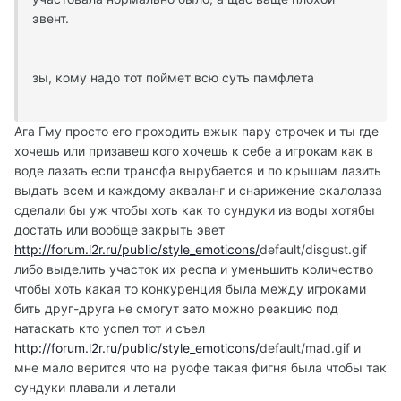
эвент.
зы, кому надо тот поймет всю суть памфлета
Ага Гму просто его проходить вжык пару строчек и ты где
хочешь или призавеш кого хочешь к себе а игрокам как в
воде лазать если трансфа вырубается и по крышам лазить
выдать всем и каждому акваланг и снарижение скалолаза
сделали бы уж чтобы хоть как то сундуки из воды хотябы
достать или вообще закрыть эвет
http://forum.l2r.ru/public/style_emoticons/
default/disgust.gif
либо выделить участок их респа и уменьшить количество
чтобы хоть какая то конкуренция была между игроками
бить друг-друга не смогут зато можно реакцию под
натаскать кто успел тот и съел
http://forum.l2r.ru/public/style_emoticons/
default/mad.gif и
мне мало верится что на руофе такая фигня была чтобы так
сундуки плавали и летали