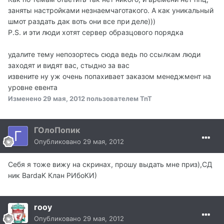
заняты настройками незнаемчаготакого. А как уникальный
шмот раздать дак воть они все при деле)))
P.S. и эти люди хотят сервер образцового порядка
удалите тему непозортесь сюда ведь по ссылкам люди
заходят и видят вас, стыдно за вас
извените ну уж очень попахивает заказом менеджмент на
уровне евента
Изменено
29 мая, 2012
пользователем TnT
ГОлоПопик
Опубликовано
29 мая, 2012
Себя я тоже вижу на скринах, прошу выдать мне приз),СД
ник BardaK Клан РИбоКИ)
rooy
Опубликовано
29 мая, 2012