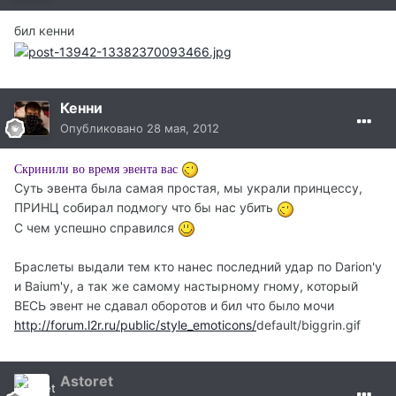
бил кенни
Кенни
Опубликовано
28 мая, 2012
Скринили во время эвента вас
Суть эвента была самая простая, мы украли принцессу,
ПРИНЦ собирал подмогу что бы нас убить
С чем успешно справился
Браслеты выдали тем кто нанес последний удар по Darion'у
и Baium'у, а так же самому настырному гному, который
ВЕСЬ эвент не сдавал оборотов и бил что было мочи
http://forum.l2r.ru/public/style_emoticons/
default/biggrin.gif
Astoret