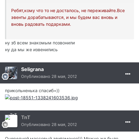
Ребят,кому что то не досталось, не переживайте.Все
эвенты дорабатываются, и мы будем вас вновь и
вновь радовать подарками.
ну зб всем знакомым позвонили
ну да мы же извенились
Seligrana
Опубликовано
28 мая, 2012
прикольненька спасиб=))
TnT
Опубликовано
28 мая, 2012
Очередной массовый авитомоноз))) Можно же было