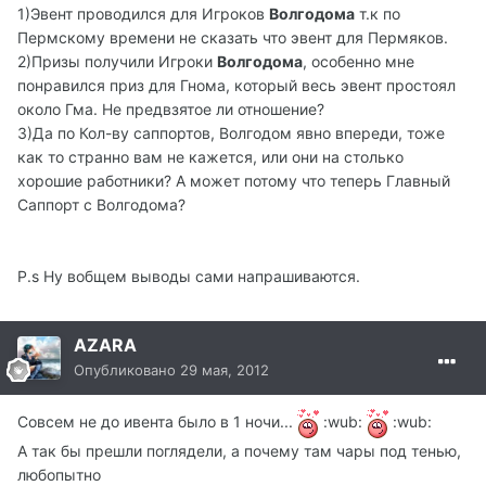
1)Эвент проводился для Игроков
Волгодома
т.к по
Пермскому времени не сказать что эвент для Пермяков.
2)Призы получили Игроки
Волгодома
, особенно мне
понравился приз для Гнома, который весь эвент простоял
около Гма. Не предвзятое ли отношение?
3)Да по Кол-ву саппортов, Волгодом явно впереди, тоже
как то странно вам не кажется, или они на столько
хорошие работники? А может потому что теперь Главный
Саппорт с Волгодома?
P.s Ну вобщем выводы сами напрашиваются.
AZARA
Опубликовано
29 мая, 2012
Совсем не до ивента было в 1 ночи...
:wub:
:wub:
А так бы прешли поглядели, а почему там чары под тенью,
любопытно