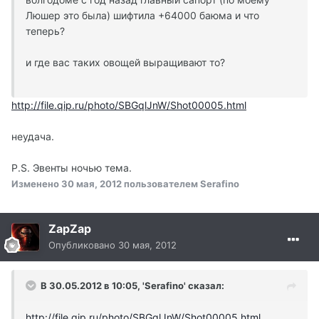
Люшер это была) шифтила +64000 баюма и что
теперь?
и где вас таких овощей выращивают то?
http://file.qip.ru/photo/SBGqlJnW/Shot00005.html
неудача.
P.S. Эвенты ночью тема.
Изменено
30 мая, 2012
пользователем Serafino
ZapZap
Опубликовано
30 мая, 2012
В 30.05.2012 в 10:05, 'Serafino' сказал:
http://file.qip.ru/photo/SBGqlJnW/Shot00005.html