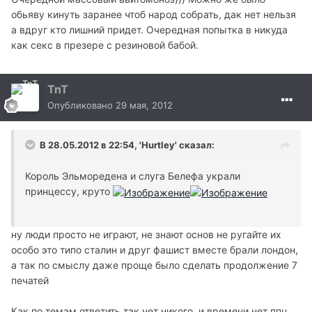
обьяву кинуть заранее чтоб народ собрать, дак нет нельзя
а вдруг кто лишний придет. Очередная попытка в никуда
как секс в презере с резиновой бабой.
TnT
Опубликовано
29 мая, 2012
В 28.05.2012 в 22:54, 'Hurtley' сказал:
Король Эльморедена и слуга Белефа украли
принцессу, круто
ну люди просто не играют, не знают основ не ругайте их
особо это типо сталин и друг фашист вместе брали лондон,
а так по смыслу даже проще было сделать продолжение 7
печатей
Как по темам ответить так нет никого, и времени нет ппц,