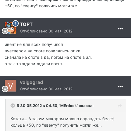
+50, по
"
евенту
"
получить могли же...
TOPT
Опубликовано
30 мая, 2012
ивент не для всех получился
вчетвером на споте повалялись от кв.
сначала на споте в дв, потом на споте в ал.
а так-то ждали-ждали ивент.
volgograd
Опубликовано
30 мая, 2012
В 30.05.2012 в 04:50, 'MErdock' сказал:
Кстати... А таким макаром можно оправдать белеф
кольца +50, по
"
евенту
"
получить могли же...