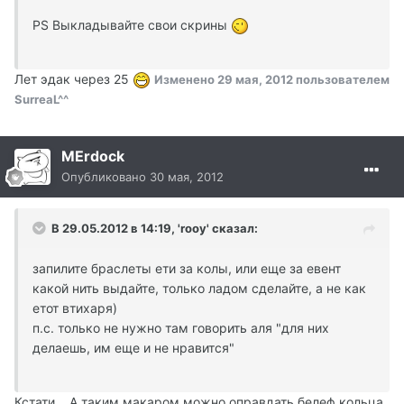
PS Выкладывайте свои скрины
Лет эдак через 25
Изменено
29 мая, 2012
пользователем
SurreaL^^
MErdock
Опубликовано
30 мая, 2012
В 29.05.2012 в 14:19, 'rooy' сказал:
запилите браслеты ети за колы, или еще за евент
какой нить выдайте, только ладом сделайте, а не как
етот втихаря)
п.с. только не нужно там говорить аля "для них
делаешь, им еще и не нравится"
Кстати... А таким макаром можно оправдать белеф кольца