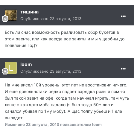
тишина
Опубликовано
23 августа, 2013
Есть ли счас возможность реализовать сбор букетов в
этом эвенте, или как всегда все заняты и мы ущербны до
появления ГоД?
loom
Опубликовано
23 августа, 2013
На мне висел 10й уровень этот пет не восстановил ничего.
И еще довольнотаки редко падает зарядка розы я помню
был такой эвент на офе когда там начинал играть, там чуть
ли не с каждого моба падало (я был тогда 50+ лвл и
качался убивая по 1му мобу). А щас толпу убьеш и 1 еле
выпадет.
Изменено
23 августа, 2013
пользователем loom