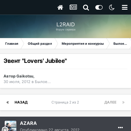
L2RAID
Форум сервера
Главная
Общий раздел
Мероприятия и конкурсы
Былое...
Эвент "Lovers' Jubilee"
Автор
Gaikotsu
,
30 июля, 2012
в
Былое...
НАЗАД
Страница 2 из 2
ДАЛЕЕ
AZARA
Опубликовано
22 августа, 2012