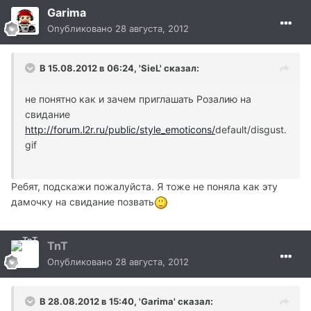
Garima
Опубликовано
28 августа, 2012
В 15.08.2012 в 06:24, 'SieL' сказал:
не понятно как и зачем приглашать Розалию на
свидание
http://forum.l2r.ru/public/style_emoticons/
default/disgust.
gif
Ребят, подскажи пожалуйста. Я тоже не поняла как эту
дамочку на свидание позвать
TnT
Опубликовано
28 августа, 2012
В 28.08.2012 в 15:40, 'Garima' сказал: