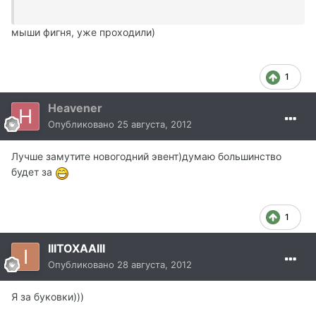
мыши фигня, уже проходили)
1
Heavener
Опубликовано
25 августа, 2012
Лучше замутите новогодний эвент)думаю большинство
будет за
1
IIITOXAAIII
Опубликовано
28 августа, 2012
Я за буковки)))