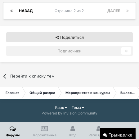
НАЗАД
Страница 2 из 2
ДАЛЕЕ
Поделиться
Подписчики
0
Перейти к списку тем
Главная
Общий раздел
Мероприятия и конкурсы
Былое...
Язык
Тема
Powered by Invision Community
Трынделка
Форумы
Непрочитанные
Вход
Регистрация
Больше