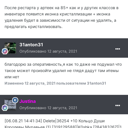
После рестарта у артеек на 85+ как и у других классов в
инвентаре появится иконка кристаллизации + иконка
удаления будет в зависимости от ситуации не удалять, а
предлагать кристаллизовать.
31anton31
Опубликовано
12 августа, 2021
благодорю за оперативность,я как то даже не подумал что
такое может произойти удалил не глядя дадут там итемы
или нет
Изменено
12 августа, 2021
пользователем 31anton31
Justina
Опубликовано
12 августа, 2021
[06.08.21 14:41:34] Delete|36254 +10 Кольцо Души
Королевы Муравьев (1) [319129588]|K0shka [284383267]|1