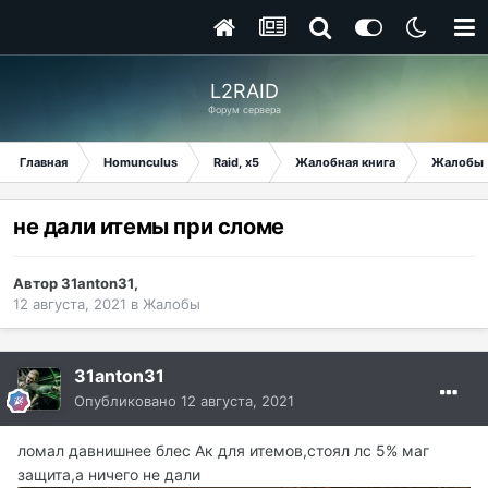
L2RAID
Форум сервера
Главная
Homunculus
Raid, x5
Жалобная книга
Жалобы
не дали итемы при сломе
Автор
31anton31
,
12 августа, 2021
в
Жалобы
31anton31
Опубликовано
12 августа, 2021
ломал давнишнее блес Ак для итемов,стоял лс 5% маг
защита,а ничего не дали