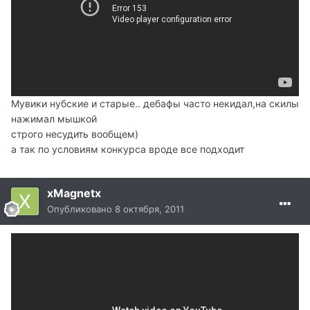
Мувики нубские и старые.. дебафы часто некидал,на скилы
нажимал мышкой
строго несудить вообщем)
а так по условиям конкурса вроде все подходит
xMagnetx
Опубликовано
8 октября, 2011