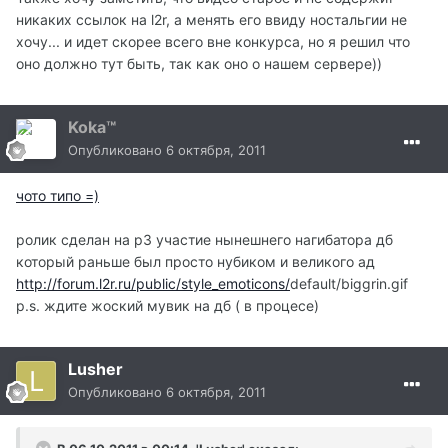
никаких ссылок на l2r, а менять его ввиду ностальгии не
хочу... и идет скорее всего вне конкурса, но я решил что
оно должно тут быть, так как оно о нашем сервере))
Koka™
Опубликовано
6 октября, 2011
чото типо =)
ролик сделан на р3 участие нынешнего нагибатора дб
который раньше был просто нубиком и великого ад
http://forum.l2r.ru/public/style_emoticons/
default/biggrin.gif
p.s. ждите жоский мувик на дб ( в процесе)
Lusher
Опубликовано
6 октября, 2011