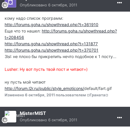
Опубликовано
6 октября, 2011
кому надо список программ:
http://forums.goha.ru/showthread.php?t=361910
Еще что то нашел:
http://forums.goha.ru/showthread.php?
t=208456
http://forums.goha.ru/showthread.php?t=131877
http://forums.goha.ru/showthread.php?t=370701
ЗЫ: не плохо бы прикрепить нечто подобное к 1 посту...
Lusher: Ну вот пусть твой пост и читают=)
ну пусть мой читают
http://forum.l2r.ru/public/style_emoticons/
default/fart.gif
Изменено
6 октября, 2011
пользователем ¤Граната¤
MisterMIST
Опубликовано
6 октября, 2011