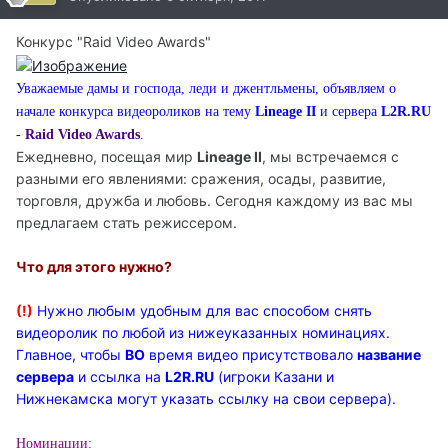
Конкурс "Raid Video Awards"
Уважаемые дамы и господа, леди и джентльмены, объявляем о
начале конкурса видеороликов на тему
Lineage II
и сервера
L2R.RU
-
Raid Video Awards
.
Ежедневно, посещая мир
Lineage II
, мы встречаемся с
разными его явлениями: сражения, осады, развитие,
торговля, дружба и любовь. Сегодня каждому из вас мы
предлагаем стать режиссером.
Что для этого нужно?
(!)
Нужно любым удобным для вас способом снять
видеоролик по любой из нижеуказанных номинациях.
Главное, чтобы
ВО
время видео присутствовало
название
сервера
и ссылка на
L2R.RU
(игроки Казани и
Нижнекамска могут указать ссылку на свои сервера).
Номинации: