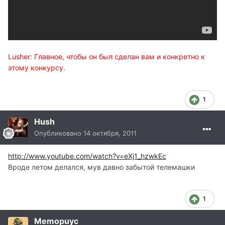
Lusher: Главное, чтобы он был сделан вам и конкретно к
этому конкурсу.
1
Hush
Опубликовано
14 октября, 2011
http://www.youtube.com/watch?v=eXj1_hzwkEc
Вроде летом делался, мув давно забытой телемашки
1
Memopuyc