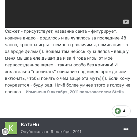
Сюжет - присутствует, название сайта - фигурирует,
новизна видео - родилось и вылупилось за последние 48
часов, красоты игры - немного различимы, номинация - а
хз вроде фильм))). Вощем там небось куча ляпов - ваще у
меня мышка еле дышит да и за 4 года игры эт моё
первосозданное видео - такчты особо без критики! И
желательно "прочитать" описание под видео прежде чем
включать, чтобы понять о чём ваще эта муть)))). Если кому
понравится - буду рад. Ничё более умнее этого в голову не
пришло...
Изменено
9 октября, 2011
пользователем Stells
4
KaTaHu
Опубликовано
9 октября, 2011