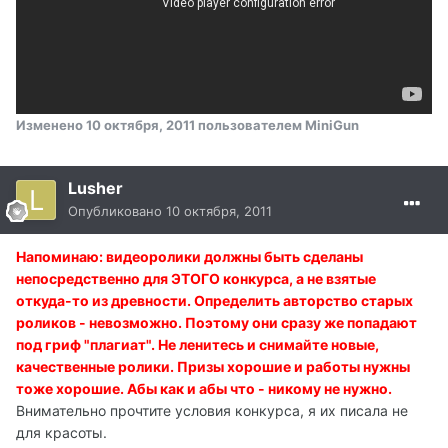
Изменено
10 октября, 2011
пользователем MiniGun
Lusher
Опубликовано
10 октября, 2011
Напоминаю: видеоролики должны быть сделаны
непосредственно для ЭТОГО конкурса, а не взятые
откуда-то из древности. Определить авторство старых
роликов - невозможно. Поэтому они сразу же попадают
под гриф "плагиат". Не ленитесь и снимайте новые,
качественные ролики. Призы хорошие и работы нужны
тоже хорошие. Абы как и абы что - никому не нужно.
Внимательно прочтите условия конкурса, я их писала не
для красоты.