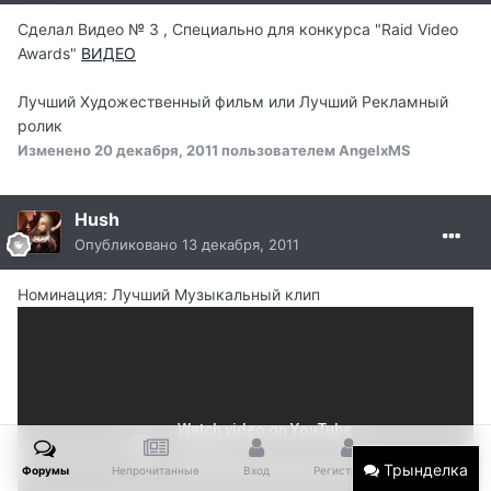
Сделал Видео № 3 , Специально для конкурса "Raid Video
Awards"
ВИДЕО
Лучший Художественный фильм или Лучший Рекламный
ролик
Изменено
20 декабря, 2011
пользователем AngelxMS
Hush
Опубликовано
13 декабря, 2011
Номинация: Лучший Музыкальный клип
Трынделка
Форумы
Непрочитанные
Вход
Регистрация
Больше