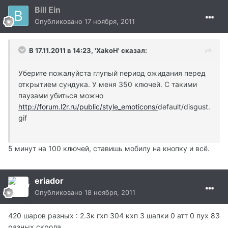
Bill Ein
Опубликовано
17 ноября, 2011
В 17.11.2011 в 14:23, 'XakoH' сказал:
Уберите пожалуйста глупый период ожидания перед
открытием сундука. У меня 350 ключей. С такими
паузами убиться можно
http://forum.l2r.ru/public/style_emoticons/
default/disgust.
gif
5 минут на 100 ключей, ставишь мобилу на кнопку и всё.
eriador
Опубликовано
18 ноября, 2011
420 шаров разных : 2.3к гхп 304 кхп 3 шапки 0 атт 0 пух 83
разных скрола ...