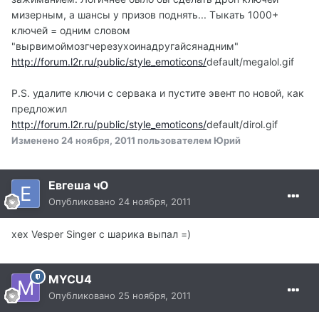
мизерным, а шансы у призов поднять... Тыкать 1000+
ключей = одним словом
"вырвимоймозгчерезухоинадругайсянадним"
http://forum.l2r.ru/public/style_emoticons/
default/megalol.gif
P.S. удалите ключи с сервака и пустите эвент по новой, как
предложил
http://forum.l2r.ru/public/style_emoticons/
default/dirol.gif
Изменено
24 ноября, 2011
пользователем Юрий
Евгеша чО
Опубликовано
24 ноября, 2011
хех Vesper Singer с шарика выпал =)
MYCU4
Опубликовано
25 ноября, 2011