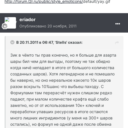
http://forum.l2r.ru/public/style_emoticons/
default/yay.gif
eriador
Опубликовано
20 ноября, 2011
В 20.11.2011 в 06:47, 'Stells' сказал:
Зик в чёмто ты прав конечно, но я больше для азарта
шары бил чем для выгоды, поэтому не так обидно
когда ничё непадает в итоге от большого количества
созданных шаров). Хотя легендарное и не помешало
бы наверно, но оно нереальное какоето 10к шаров
разом вскрыть 10%шанс что выбьеш паходу. С
Формулами там перерасчёт нужен слишком редко
падают, при малом количестве крафта ещё слабо
заметно, но от от использования 10к+ ключей и
переработки упавших ресурсов в итоге остаются
много лишних ингридиентов (у меня на 300+ шаров
остались), но формул не одной даже после обмена