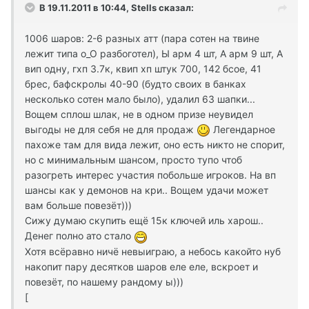
В 19.11.2011 в 10:44, Stells сказал:
1006 шаров: 2-6 разных атт (пара сотен на твине
лежит типа о_О разбоготел), Ы арм 4 шт, А арм 9 шт, А
вип одну, гхп 3.7к, квип хп штук 700, 142 бсое, 41
брес, бафскролы 40-90 (будто своих в банках
несколько сотен мало было), удалил 63 шапки...
Вощем сплош шлак, не в одном призе неувидел
выгоды не для себя не для продаж
Легендарное
пахоже там для вида лежит, оно есть никто не спорит,
но с минимальным шансом, просто тупо чтоб
разогреть интерес участия побольше игроков. На вп
шансы как у демонов на кри.. Вощем удачи может
вам больше повезёт)))
Сижу думаю скупить ещё 15к ключей иль харош..
Денег полно ато стало
Хотя всёравно ничё невыиграю, а небось какойто нуб
накопит пару десятков шаров еле еле, вскроет и
повезёт, по нашему рандому ы)))
[