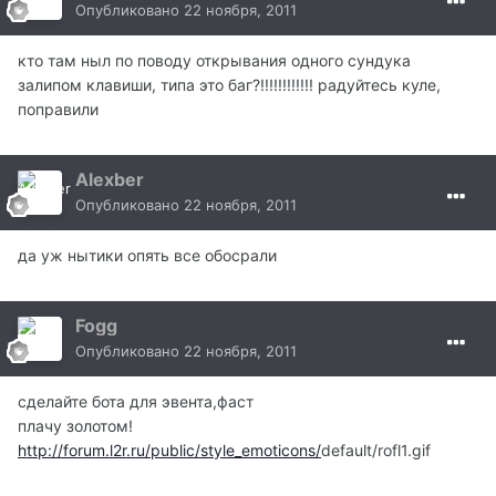
Опубликовано
22 ноября, 2011
кто там ныл по поводу открывания одного сундука
залипом клавиши, типа это баг?!!!!!!!!!!!! радуйтесь куле,
поправили
Alexber
Опубликовано
22 ноября, 2011
да уж нытики опять все обосрали
Fogg
Опубликовано
22 ноября, 2011
сделайте бота для эвента,фаст
плачу золотом!
http://forum.l2r.ru/public/style_emoticons/
default/rofl1.gif