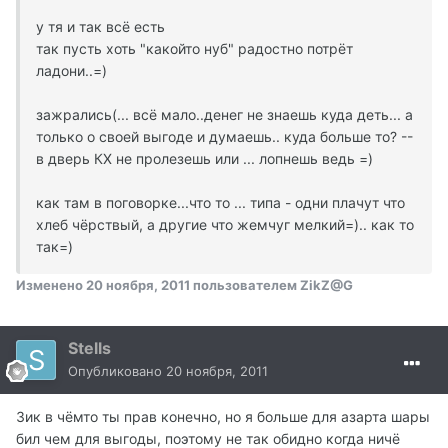
у тя и так всё есть
так пусть хоть "какойто нуб" радостно потрёт
ладони..=)
зажрались(... всё мало..денег не знаешь куда деть... а
только о своей выгоде и думаешь.. куда больше то? --
в дверь КХ не пролезешь или ... лопнешь ведь =)
как там в поговорке...что то ... типа - одни плачут что
хлеб чёрствый, а другие что жемчуг мелкий=).. как то
так=)
Изменено
20 ноября, 2011
пользователем ZikZ@G
Stells
Опубликовано
20 ноября, 2011
Зик в чёмто ты прав конечно, но я больше для азарта шары
бил чем для выгоды, поэтому не так обидно когда ничё