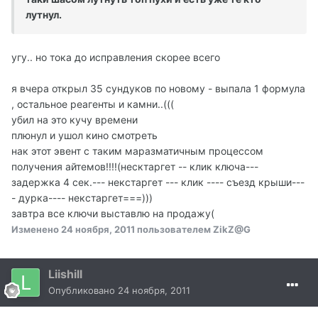
лутнул.
угу.. но тока до исправления скорее всего
я вчера открыл 35 сундуков по новому - выпала 1 формула
, остальное реагенты и камни..(((
убил на это кучу времени
плюнул и ушол кино смотреть
нак этот эвент с таким маразматичным процессом
получения айтемов!!!!(несктаргет -- клик ключа---
задержка 4 сек.--- некстаргет --- клик ---- съезд крыши---
- дурка---- некстаргет===)))
завтра все ключи выставлю на продажу(
Изменено
24 ноября, 2011
пользователем ZikZ@G
Liishill
Опубликовано
24 ноября, 2011