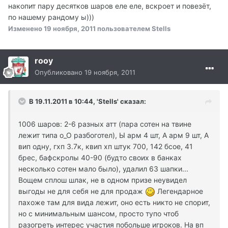
накопит пару десятков шаров еле еле, вскроет и повезёт,
по нашему рандому ы)))
Изменено
19 ноября, 2011
пользователем Stells
rooy
Опубликовано
19 ноября, 2011
В 19.11.2011 в 10:44, 'Stells' сказал:
1006 шаров: 2-6 разных атт (пара сотен на твине
лежит типа о_О разбоготел), Ы арм 4 шт, А арм 9 шт, А
вип одну, гхп 3.7к, квип хп штук 700, 142 бсое, 41
брес, бафскролы 40-90 (будто своих в банках
несколько сотен мало было), удалил 63 шапки...
Вощем сплош шлак, не в одном призе неувидел
выгоды не для себя не для продаж
Легендарное
пахоже там для вида лежит, оно есть никто не спорит,
но с минимальным шансом, просто тупо чтоб
разогреть интерес участия побольше игроков. На вп