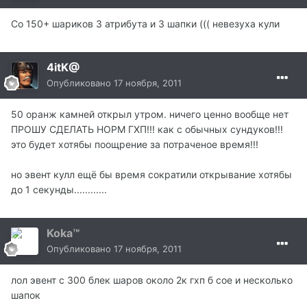
Со 150+ шариков 3 атрибута и 3 шапки ((( невезуха кули
4itK@
Опубликовано
17 ноября, 2011
50 оранж камней открыл утром. ничего ценно вообще нет
ПРОШУ СДЕЛАТЬ НОРМ ГХП!!! как с обычных сундуков!!!
это будет хотябы поощрение за потраченое время!!!
но эвент кулл ещё бы время сократили открывание хотябы
до 1 секунды............
Koka™
Опубликовано
17 ноября, 2011
лол эвент с 300 блек шаров около 2к гхп б сое и несколько
шапок