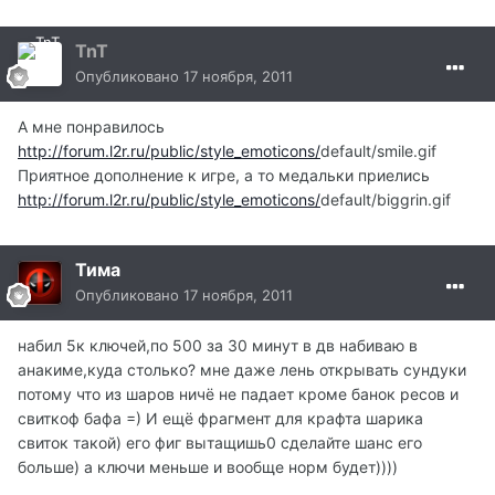
TnT
Опубликовано
17 ноября, 2011
А мне понравилось
http://forum.l2r.ru/public/style_emoticons/
default/smile.gif
Приятное дополнение к игре, а то медальки приелись
http://forum.l2r.ru/public/style_emoticons/
default/biggrin.gif
Тима
Опубликовано
17 ноября, 2011
набил 5к ключей,по 500 за 30 минут в дв набиваю в
анакиме,куда столько? мне даже лень открывать сундуки
потому что из шаров ничё не падает кроме банок ресов и
свиткоф бафа =) И ещё фрагмент для крафта шарика
свиток такой) его фиг вытащишь0 сделайте шанс его
больше) а ключи меньше и вообще норм будет))))