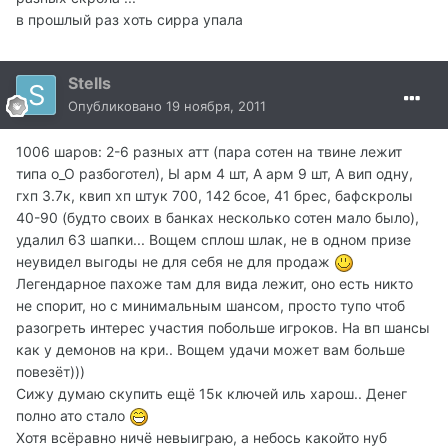
в прошлый раз хоть сирра упала
Stells
Опубликовано
19 ноября, 2011
1006 шаров: 2-6 разных атт (пара сотен на твине лежит
типа о_О разбоготел), Ы арм 4 шт, А арм 9 шт, А вип одну,
гхп 3.7к, квип хп штук 700, 142 бсое, 41 брес, бафскролы
40-90 (будто своих в банках несколько сотен мало было),
удалил 63 шапки... Вощем сплош шлак, не в одном призе
неувидел выгоды не для себя не для продаж
Легендарное пахоже там для вида лежит, оно есть никто
не спорит, но с минимальным шансом, просто тупо чтоб
разогреть интерес участия побольше игроков. На вп шансы
как у демонов на кри.. Вощем удачи может вам больше
повезёт)))
Сижу думаю скупить ещё 15к ключей иль харош.. Денег
полно ато стало
Хотя всёравно ничё невыиграю, а небось какойто нуб