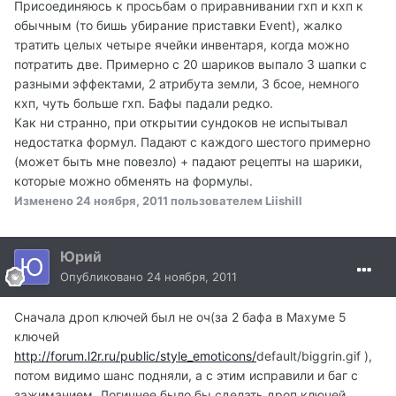
Присоединяюсь к просьбам о приравнивании гхп и кхп к
обычным (то бишь убирание приставки Event), жалко
тратить целых четыре ячейки инвентаря, когда можно
потратить две. Примерно с 20 шариков выпало 3 шапки с
разными эффектами, 2 атрибута земли, 3 бсое, немного
кхп, чуть больше гхп. Бафы падали редко.
Как ни странно, при открытии сундоков не испытывал
недостатка формул. Падают с каждого шестого примерно
(может быть мне повезло) + падают рецепты на шарики,
которые можно обменять на формулы.
Изменено
24 ноября, 2011
пользователем Liishill
Юрий
Опубликовано
24 ноября, 2011
Сначала дроп ключей был не оч(за 2 бафа в Махуме 5
ключей
http://forum.l2r.ru/public/style_emoticons/
default/biggrin.gif ),
потом видимо шанс подняли, а с этим исправили и баг с
зажиманием. Логичнее было бы сделать дроп ключей