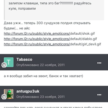
залипом клавиши, типа это баг?!!!!!!!!!!!! радуйтесь
куле, поправили
Дааа ужж.. теперь 300 сундуков полдня открывать
будем(... не айс
http://forum.l2r.ru/public/style_emoticons/
default/shok.gif
http://forum.l2r.ru/public/style_emoticons/
default/diablo.gif
http://forum.l2r.ru/public/style_emoticons/
default/girl_devil.gif
Tabasco
Опубликовано
22 ноября, 2011
а я вообще забил на эвент, банок и так хватает)
antuqpu3uk
Опубликовано
23 ноября, 2011
сделайте плз хоть респ сундуков и откат ключа побыстрее,