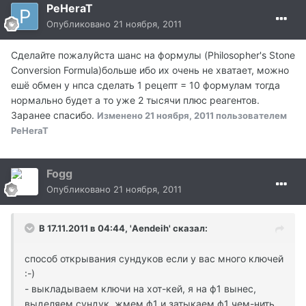
PeHeraT
Опубликовано
21 ноября, 2011
Сделайте пожалуйста шанс на формулы (Philosopher's Stone
Conversion Formula)больше ибо их очень не хватает, можно
ешё обмен у нпса сделать 1 рецепт = 10 формулам тогда
нормально будет а то уже 2 тысячи плюс реагентов.
Заранее спасибо.
Изменено
21 ноября, 2011
пользователем
PeHeraT
Fogg
Опубликовано
21 ноября, 2011
В 17.11.2011 в 04:44, 'Aendeih' сказал:
способ открывания сундуков если у вас много ключей
:-)
- выкладываем ключи на хот-кей, я на ф1 вынес,
выделяем сундук, жмем ф1 и затыкаем ф1 чем-нить