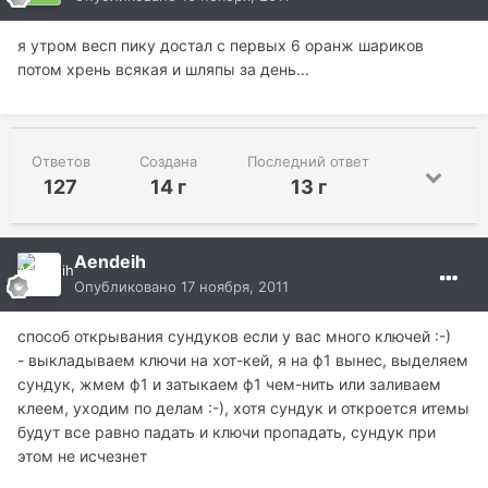
я утром весп пику достал с первых 6 оранж шариков
потом хрень всякая и шляпы за день...
Ответов
Создана
Последний ответ
127
14 г
13 г
Aendeih
Опубликовано
17 ноября, 2011
способ открывания сундуков если у вас много ключей :-)
- выкладываем ключи на хот-кей, я на ф1 вынес, выделяем
сундук, жмем ф1 и затыкаем ф1 чем-нить или заливаем
клеем, уходим по делам :-), хотя сундук и откроется итемы
будут все равно падать и ключи пропадать, сундук при
этом не исчезнет