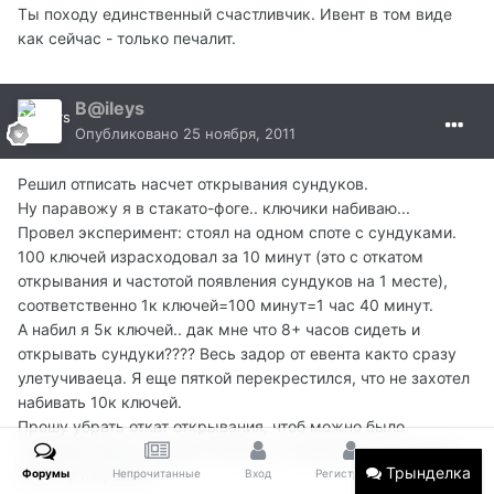
Ты походу единственный счастливчик. Ивент в том виде
как сейчас - только печалит.
B@ileys
Опубликовано
25 ноября, 2011
Решил отписать насчет открывания сундуков.
Ну паравожу я в стакато-фоге.. ключики набиваю...
Провел эксперимент: стоял на одном споте с сундуками.
100 ключей израсходовал за 10 минут (это с откатом
открывания и частотой появления сундуков на 1 месте),
соответственно 1к ключей=100 минут=1 час 40 минут.
А набил я 5к ключей.. дак мне что 8+ часов сидеть и
открывать сундуки???? Весь задор от евента както сразу
улетучиваеца. Я еще пяткой перекрестился, что не захотел
набивать 10к ключей.
Прошу убрать откат открывания, чтоб можно было
спокойно бегать между спотами с сундуками и увеличить
Трынделка
частоту их респа.
Форумы
Непрочитанные
Вход
Регистрация
Больше