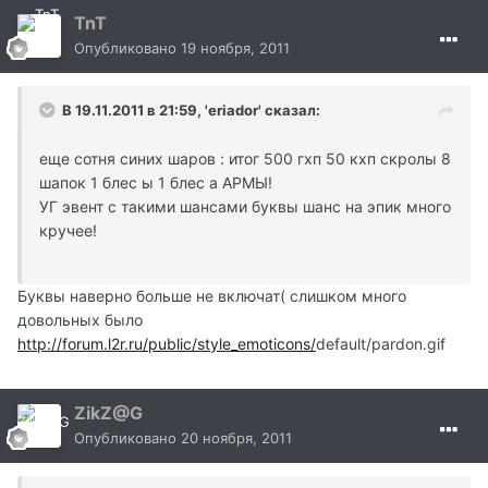
TnT
Опубликовано
19 ноября, 2011
В 19.11.2011 в 21:59, 'eriador' сказал:
еще сотня синих шаров : итог 500 гхп 50 кхп скролы 8
шапок 1 блес ы 1 блес а АРМЫ!
УГ эвент с такими шансами буквы шанс на эпик много
кручее!
Буквы наверно больше не включат( слишком много
довольных было
http://forum.l2r.ru/public/style_emoticons/
default/pardon.gif
ZikZ@G
Опубликовано
20 ноября, 2011