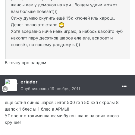
шансы как у демонов на кри.. Вощем удачи может
вам больше повезёт)))
Сижу думаю скупить ещё 15к ключей иль харош..
Денег полно ато стало
Хотя всёравно ничё невыиграю, а небось какойто нуб
накопит пару десятков шаров еле еле, вскроет и
повезёт, по нашему рандому ы)))
В точку про рандом
eriador
Опубликовано
19 ноября, 2011
еще сотня синих шаров : итог 500 гхп 50 кхп скролы 8
шапок 1 блес ы 1 блес а АРМЫ!
УГ эвент с такими шансами буквы шанс на эпик много
кручее!