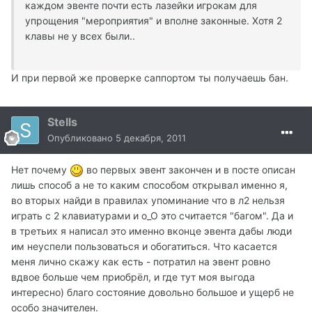
каждом эвенте почти есть лазейки игрокам для
упрощения "мероприятия" и вполне законные. Хотя 2
клавы не у всех были..
И при первой же проверке саппортом ты получаешь бан.
Stells
Опубликовано
5 декабря, 2011
Нет почему
во первых эвент закончен и в посте описан
лишь способ а не то каким способом открывал именно я,
во вторых найди в правилах упоминание что в л2 нельзя
играть с 2 клавиатурами и о_О это считается "багом". Да и
в третьих я написал это именно вконце эвента дабы люди
им неуспели пользоваться и обогатиться. Что касается
меня лично скажу как есть - потратил на эвент ровно
вдвое больше чем приобрёл, и где тут моя выгода
интересно) благо состояние довольно большое и ущерб не
особо значителен.