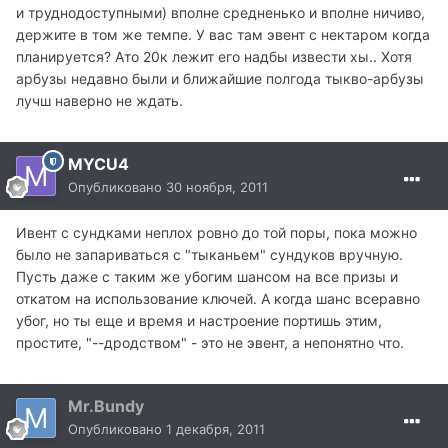
и труднодоступными) вполне средненько и вполне ничиво,
держите в том же темпе. У вас там эвент с нектаром когда
планируется? Ато 20к лежит его надбы извести хы.. Хотя
арбузы недавно были и ближайшие полгода тыкво-арбузы
лучш наверно не ждать.
MYCU4
Опубликовано
30 ноября, 2011
Ивент с сундками неплох ровно до той поры, пока можно
было не запариваться с "тыканьем" сундуков вручную.
Пусть даже с таким же убогим шансом на все призы и
откатом на использование ключей. А когда шанс всеравно
убог, но ты еще и время и настроение портишь этим,
простите, "--дродством" - это не эвент, а непонятно что.
Mr.Bundy
Опубликовано
1 декабря, 2011