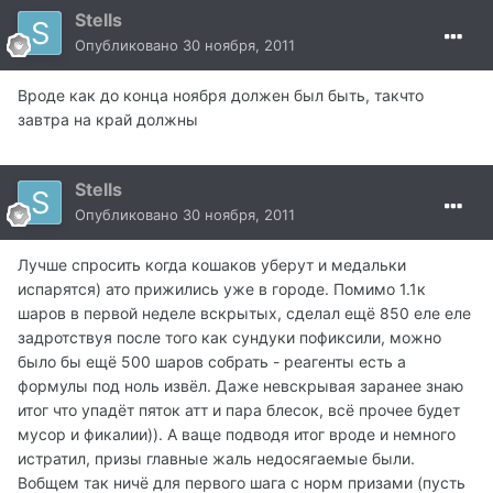
Stells
Опубликовано
30 ноября, 2011
Вроде как до конца ноября должен был быть, такчто
завтра на край должны
Stells
Опубликовано
30 ноября, 2011
Лучше спросить когда кошаков уберут и медальки
испарятся) ато прижились уже в городе. Помимо 1.1к
шаров в первой неделе вскрытых, сделал ещё 850 еле еле
задротствуя после того как сундуки пофиксили, можно
было бы ещё 500 шаров собрать - реагенты есть а
формулы под ноль извёл. Даже невскрывая заранее знаю
итог что упадёт пяток атт и пара блесок, всё прочее будет
мусор и фикалии)). А ваще подводя итог вроде и немного
истратил, призы главные жаль недосягаемые были.
Вобщем так ничё для первого шага с норм призами (пусть