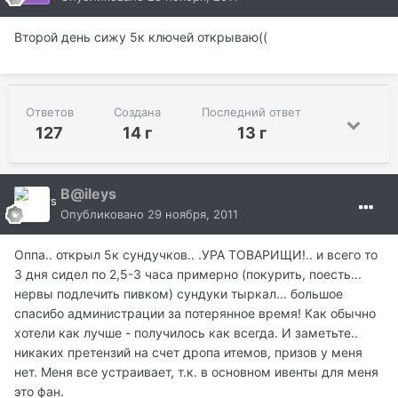
Второй день сижу 5к ключей открываю((
Ответов
Создана
Последний ответ
127
14 г
13 г
B@ileys
Опубликовано
29 ноября, 2011
Оппа.. открыл 5к сундучков.. .УРА ТОВАРИЩИ!.. и всего то
3 дня сидел по 2,5-3 часа примерно (покурить, поесть...
нервы подлечить пивком) сундуки тыркал... большое
спасибо администрации за потерянное время! Как обычно
хотели как лучше - получилось как всегда. И заметьте..
никаких претензий на счет дропа итемов, призов у меня
нет. Меня все устраивает, т.к. в основном ивенты для меня
это фан.