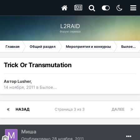
L2RAID
Форум сервера
Главная
Общий раздел
Мероприятия и конкурсы
Былое...
Trick Or Transmutation
Автор
Lusher
,
14 ноября, 2011
в
Былое...
НАЗАД
Страница 3 из 3
ДАЛЕЕ
Миша
Опубликовано
28 ноября, 2011