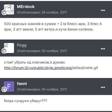
MErdock
Опубликовано
29 ноября, 2011
500 красных камней в сумме = 2 Ы блесс арм, 3 блес А
арм, 3 атт земли, 5 атт ветра и куча банок-склянок.
Fogg
Опубликовано
30 ноября, 2011
стоит убрать кд ключиков,я думаю
http://forum.l2r.ru/public/style_emoticons/
default/wink.gif
fanni
Опубликовано
30 ноября, 2011
Когда сундуки уберут???