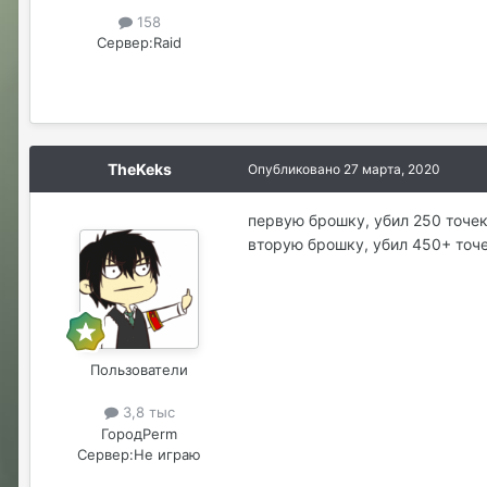
158
Сервер:
Raid
TheKeks
Опубликовано
27 марта, 2020
первую брошку, убил 250 точек
вторую брошку, убил 450+ точе
Пользователи
3,8 тыс
Город
Perm
Сервер:
Не играю