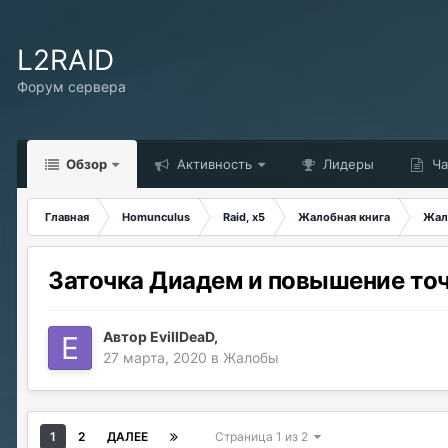
L2RAID
Форум сервера
Обзор
Активность
Лидеры
Ча
Главная
Homunculus
Raid, x5
Жалобная книга
Жал
Заточка Диадем и повышение точ
Автор
EvillDeaD
,
27 марта, 2020
в
Жалобы
1
2
ДАЛЕЕ
Страница 1 из 2