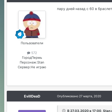
пару дней назад с 60 в брасле
Пользователи
572
Город
Пермь
Персонаж:
Stan
Сервер:
Не играю
EvillDeaD
Опубликовано
27 марта, 2020
В 27.03.2020 в 17:00, Stan