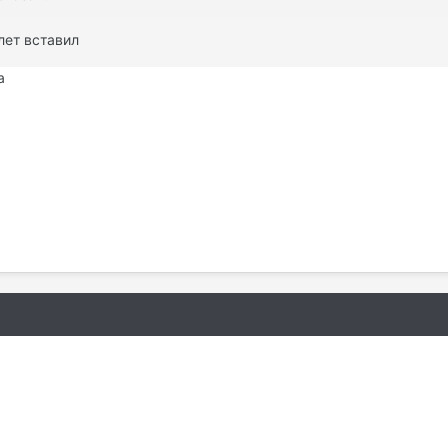
лет вставил
а