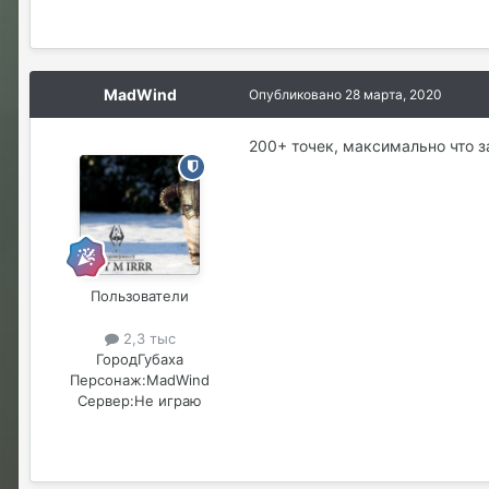
MadWind
Опубликовано
28 марта, 2020
200+ точек, максимально что з
Пользователи
2,3 тыс
Город
Губаха
Персонаж:
MadWind
Сервер:
Не играю