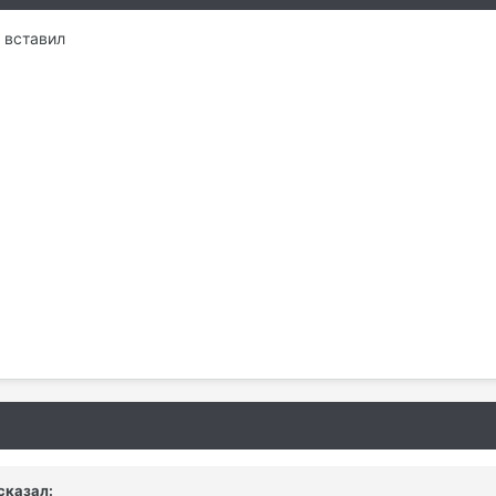
т вставил
 сказал: