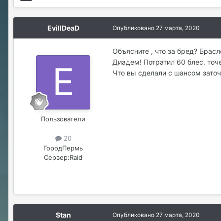
EvillDeaD
Опубликовано
27 марта, 2020
Объясните , что за бред? Брасл
Диадем! Потратил 60 блес. точе
Что вы сделали с шансом заточки
Пользователи
20
Город
Пермь
Сервер:
Raid
Stan
Опубликовано
27 марта, 2020