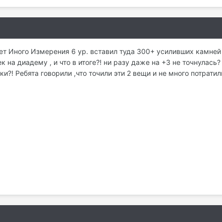
ет Иного Измерения 6 ур. вставил туда 300+ усиливших камней и
к на диадему , и что в итоге?! ни разу даже на +3 не точнулась
?! Ребята говорили ,что точили эти 2 вещи и не много потратили.