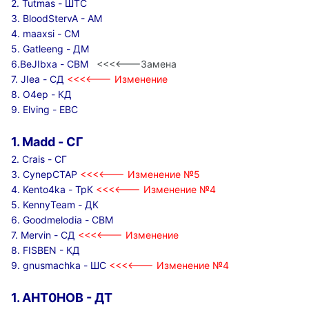
2. Tutmas - ШТС
3. BloodStervA - АМ
4. maaxsi - СМ
5. Gatleeng - ДМ
6.
BeJIbxa
- СВМ
<<<<---Замена
7. JIea - СД
<<<<--- Изменение
8. O4ep - КД
9. Elving - ЕВС
1. Madd - СГ
2. Crais - СГ
3.
CynepCTAP
<<<<--- Изменение №5
4. Kento4ka - ТрК
<<<<--- Изменение №4
5. KennyTeam - ДК
6. Goodmelodia - СВМ
7. Mervin - СД
<<<<--- Изменение
8. FISBEN - КД
9.
gnusmachka - ШС
<<<<--- Изменение №4
1. AHT0HOB - ДТ