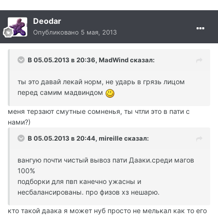
Deodar
Опубликовано
5 мая, 2013
В 05.05.2013 в 20:36, MadWind сказал:
ты это давай лекай норм, не ударь в грязь лицом
перед самим мадвиндом
меня терзают смутные сомненья, ты чтли это в пати с
нами?)
В 05.05.2013 в 20:44, mireille сказал:
вангую почти чистый вывоз пати Дааки.среди магов
100%
подборки для пвп канечно ужасны и
несбалансированы. про физов хз нешарю.
кто такой даака я может нуб просто не мелькал как то его