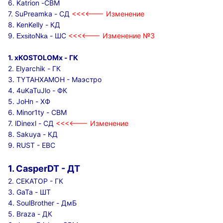
6. Katrion -СВМ
7. SuPreamka - СД
<<<<--- Изменение
8. KenKelly - КД
9.
- ШС
<<<<--- Изменение №3
ExsitoNka
1. xKOSTOLOMx - ГК
2. Elyarchik - ГК
3. TYTAHXAMOH - Маэстро
4. 4uKaTuJlo - ФК
5.
JoHn - ХФ
6. Minor1ty - СВМ
7. lDinexl - СД
<<<<--- Изменение
8. Sakuya - КД
9. RUST - ЕВС
1. CasperDT - ДТ
2. CEKATOP - ГК
3. GaTa - ШТ
4. SoulBrother - ДмБ
5.
Braza - ДК