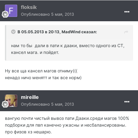
floksik
Опубликовано
5 мая, 2013
В 05.05.2013 в 20:13, MadWind сказал:
нам то бы дали в пати к дааки, вместо одного из СТ,
кансел мага. и пойдет.
Ну все ща кансел магов отниму(((
ненадо ничо менятт и так все норм)
mireille
Опубликовано
5 мая, 2013
вангую почти чистый вывоз пати Дааки.среди магов 100%
подборки для пвп канечно ужасны и несбалансированы.
про физов хз нешарю.