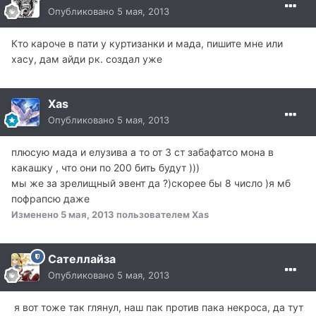
Опубликовано
5 мая, 2013
Кто кароче в пати у куртизанки и мада, пишите мне или
хасу, дам айди рк. создал уже
Xas
Опубликовано
5 мая, 2013
плюсую мада и елузива а то от 3 ст забафатсо мона в
какашку , что они по 200 бить будут )))
мы же за зрелищный эвент да ?)скорее бы 8 число )я мб
пофрапсю даже
Изменено
5 мая, 2013
пользователем Xas
Сателлайза
Опубликовано
5 мая, 2013
я вот тоже так глянул, наш пак против пака некроса, да тут