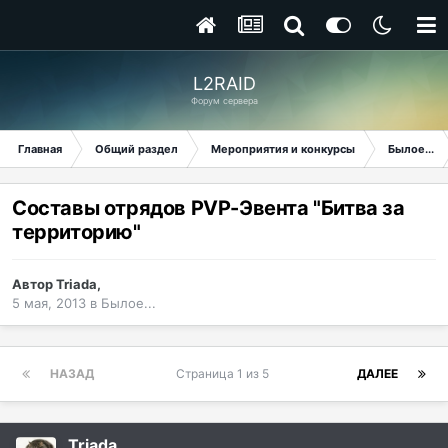
L2RAID
Форум сервера
Главная
Общий раздел
Мероприятия и конкурсы
Былое...
Составы отрядов PVP-Эвента "Битва за
территорию"
Автор
Triada
,
5 мая, 2013
в
Былое...
НАЗАД
Страница 1 из 5
ДАЛЕЕ
Triada