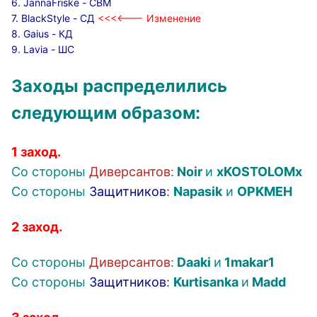
6. JannaFriske - СВМ
7. BlackStyle - СД
<<<<--- Изменение
8. Gaius - КД
9. Lavia - ШС
Заходы распределились
следующим образом:
1 заход.
Со стороны
Диверсантов
:
Noir
и
xKOSTOLOMx
Со стороны
Защитников
:
Napasik
и
OPKMEH
2 заход.
Со стороны
Диверсантов
:
Daaki
и
1makar1
Со стороны
Защитников
:
Kurtisanka
и
Madd