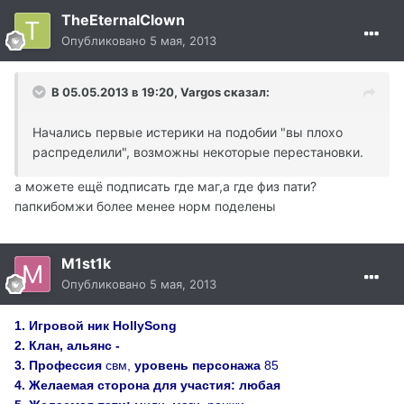
TheEternalClown
Опубликовано
5 мая, 2013
В 05.05.2013 в 19:20, Vargos сказал:
Начались первые истерики на подобии "вы плохо
распределили", возможны некоторые перестановки.
а можете ещё подписать где маг,а где физ пати?
папкибомжи более менее норм поделены
M1st1k
Опубликовано
5 мая, 2013
1.
Игровой ник HollySong
2.
Клан, альянс -
3
. Профессия
свм,
уровень персонажа
85
4.
Желаемая сторона для участия:
любая