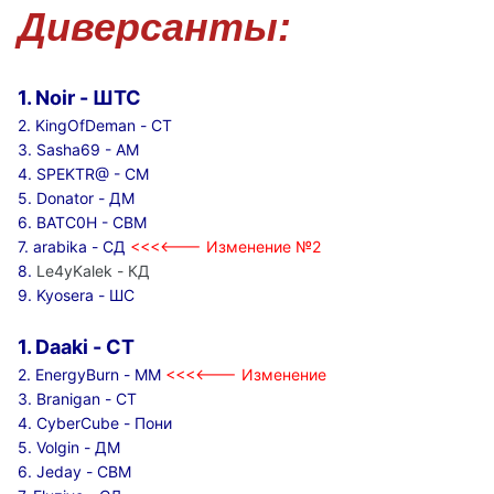
Диверсанты:
1. Noir - ШТС
2. KingOfDeman - СТ
3. Sasha69 - АМ
4. SPEKTR@ - СМ
5. Donator - ДМ
6. BATC0H - СВМ
7.
arabika - СД
<<<<--- Изменение №2
8.
Le4yKalek - КД
9. Kyosera - ШС
1. Daaki - СТ
2.
EnergyBurn - ММ
<<<<--- Изменение
3. Branigan - СТ
4. CyberCube - Пони
5. Volgin - ДМ
6. Jeday - СВМ