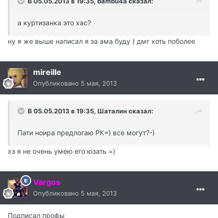
В 05.05.2013 в 19:35, bambu4a сказал:
а куртизанка это хас?
ну я же выше написал я за ама буду ) дмг хоть поболее
mireille
Опубликовано
5 мая, 2013
В 05.05.2013 в 19:35, Шаталин сказал:
Пати ноира предлогаю РК=) все могут?-)
хз я не очень умею его юзать =)
Vargos
Опубликовано
5 мая, 2013
Подписал профы