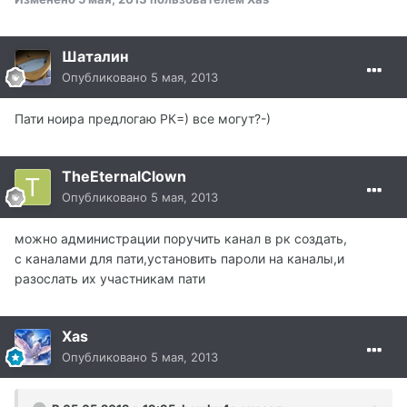
Шаталин
Опубликовано
5 мая, 2013
Пати ноира предлогаю РК=) все могут?-)
TheEternalClown
Опубликовано
5 мая, 2013
можно администрации поручить канал в рк создать,
с каналами для пати,установить пароли на каналы,и
разослать их участникам пати
Xas
Опубликовано
5 мая, 2013