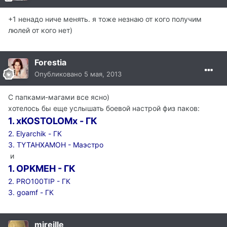
+1 ненадо ниче менять. я тоже незнаю от кого получим
люлей от кого нет)
Forestia
Опубликовано
5 мая, 2013
С папками-магами все ясно)
хотелось бы еще услышать боевой настрой физ паков:
1. xKOSTOLOMx - ГК
2. Elyarchik - ГК
3. TYTAHXAMOH - Маэстро
и
1. OPKMEH - ГК
2. PRO100TIP - ГК
3. goamf - ГК
mireille