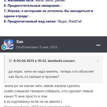
5.
Желаемая пати:
мили, маги, ренжи.
6.
Предпочтительные напарники:
-
7.
Игроки, с которыми не хотелось бы находиться в
одном отряде:
-
8. Предпочитаемый вид связи:
Skype, RaidCall
Xas
Опубликовано
5 мая, 2013
В 05.05.2013 в 19:32, bambu4a сказал:
да норм. ниче не надо менять. теперь кто объяснит
как быть со связью и прочем?
мона рк на каком нить левом канале сделать
скайп слишком геморно собирать, кто сделает левый
канал ?) мне просто в лом
я за куртизанку если че на эвенте )
Изменено
5 мая, 2013
пользователем Xas