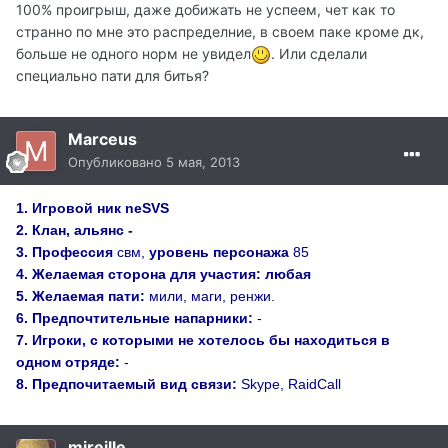
100% проигрыш, даже добижать не успеем, чет как то
странно по мне это распределние, в своем паке кроме дк,
больше не одного норм не увидел
. Или сделали
специально пати для битья?
Marceus
Опубликовано
5 мая, 2013
1.
Игровой ник neSVS
2.
Клан, альянс -
3
. Профессия
свм,
уровень персонажа
85
4.
Желаемая сторона для участия:
любая
5.
Желаемая пати:
мили, маги, ренжи.
6.
Предпочтительные напарники:
-
7.
Игроки, с которыми не хотелось бы находиться в
одном отряде:
-
8. Предпочитаемый вид связи:
Skype, RaidCall
mireille