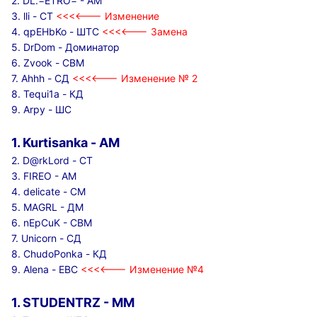
2. DL.=ETRO= - АМ
3.
lli - СТ
<<<<--- Изменение
4. qpEHbKo - ШТС
<<<<--- Замена
5. DrDom - Доминатор
6. Zvook - СВМ
7.
Ahhh - СД
<<<<--- Изменение № 2
8. Tequi1a - КД
9. Arpy - ШС
1. Kurtisanka - АМ
2. D@rkLord - СТ
3. FIREO - АМ
4. delicate - СМ
5. MAGRL - ДМ
6. nEpCuK - СВМ
7. Unicorn - СД
8. ChudoPonka - КД
9. Alena - ЕВС
<<<<--- Изменение №4
1. STUDENTRZ - ММ