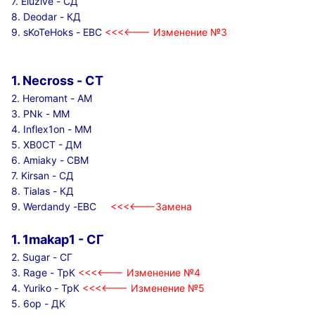
7. Eluzive - СД
8. Deodar - КД
9. sKoTeHoks - ЕВС
<<<<--- Изменение №3
1. Necross - СТ
2. Heromant - АМ
3. PNk - ММ
4. Inflex1on - ММ
5. XB0CT - ДМ
6. Amiaky
- СВМ
7. Kirsan - СД
8. Tialas - КД
9. Werdandy -ЕВС
<<<<---Замена
1. 1makap1 - СГ
2. Sugar - СГ
3. Rage - ТрК
<<<<--- Изменение №4
4.
Yuriko - ТрК
<<<<--- Изменение №5
5. 6op - ДК