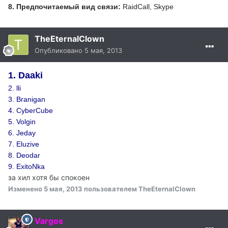
8. Предпочитаемый вид связи:
RaidCall
, Skype
TheEternalClown
Опубликовано
5 мая, 2013
1. Daaki
2. lli
3. Branigan
4. CyberCube
5. Volgin
6. Jeday
7. Eluzive
8. Deodar
9. ExitoNka
за хил хотя бы спокоен
Изменено
5 мая, 2013
пользователем TheEternalClown
Vargos