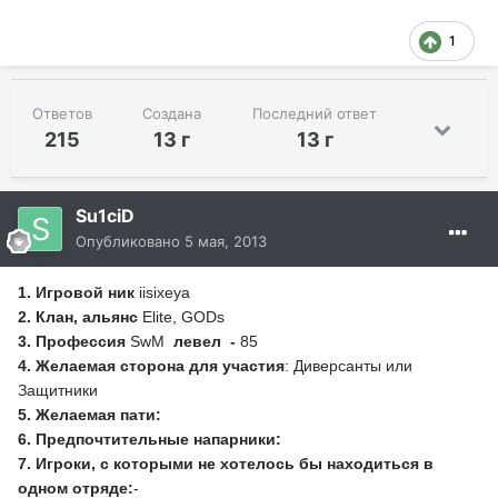
1
Ответов
Создана
Последний ответ
215
13 г
13 г
Su1ciD
Опубликовано
5 мая, 2013
1. Игровой ник
iisixeya
2. Клан, альянс
Elite, GODs
3. Профессия
SwM
левел -
85
4. Желаемая сторона для участия
: Диверсанты или
Защитники
5. Желаемая пати:
6. Предпочтительные напарники:
7. Игроки, с которыми не хотелось бы находиться в
одном отряде:
-