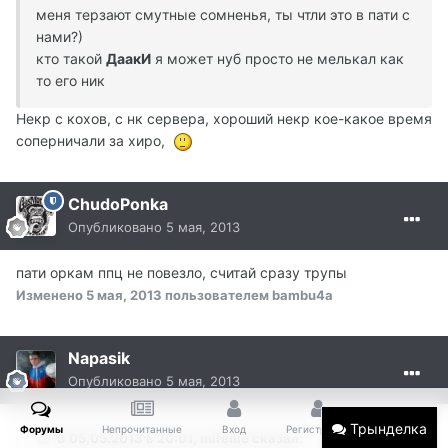
меня терзают смутные сомненья, ты чтли это в пати с
нами?)
кто такой
ДаакИ
я может нуб просто не мелькал как
то его ник
Некр с кохов, с нк сервера, хороший некр кое-какое время
соперничали за хиро,
ChudoPonka
Опубликовано
5 мая, 2013
пати оркам ппц не повезло, считай сразу трупы
Изменено
5 мая, 2013
пользователем bambu4a
Napasik
Опубликовано
5 мая, 2013
Трынделка
Форумы
Непрочитанные
Вход
Регистрация
Больше
В 05.05.2013 в 20:01, mireille сказал: