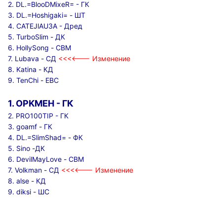
2. DL.=BlooDMixeR= - ГК
3. DL.=Hoshigaki= - ШТ
4. CATEJlAU3A - Дред
5. TurboSlim - ДК
6. HollySong - СВМ
7. Lubava - СД
<<<<--- Изменение
8. Katina - КД
9. TenChi - ЕВС
1. OPKMEH - ГК
2. PRO100TIP - ГК
3. goamf - ГК
4. DL.=SlimShad= - ФК
5. Sino -ДК
6. DevilMayLove - СВМ
7. Volkman - СД
<<<<--- Изменение
8. alse - КД
9. diksi - ШС