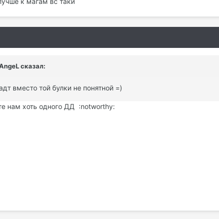
лучше к магам вс таки
nAngeL сказал:
дт вместо той булки не понятной =)
те нам хоть одного ДД :notworthy: