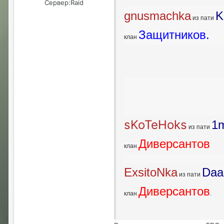
Сервер:
Raid
gnusmachka
K
из пати
Защитников.
клан
sKoTeHoks
1
из пати
Диверсантов
клан
ExsitoNka
Daa
из пати
Диверсантов
клан
.