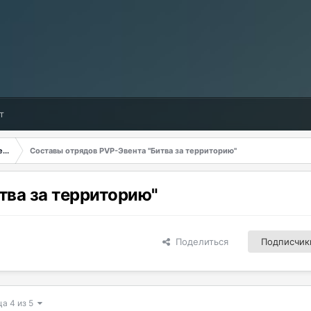
т
...
Составы отрядов PVP-Эвента "Битва за территорию"
тва за территорию"
Поделиться
Подписчик
ца 4 из 5