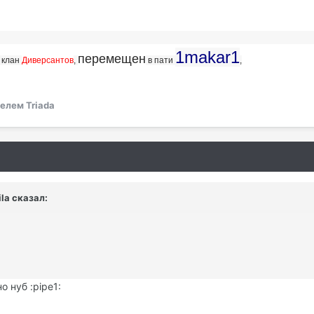
1makar1
перемещен
, клан
Диверсантов
,
в пати
,
елем Triada
ila сказал:
о нуб :pipe1: