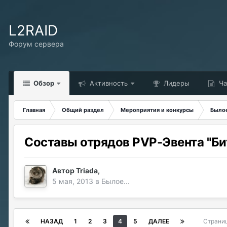
L2RAID
Форум сервера
Обзор
Активность
Лидеры
Ча
Главная
Общий раздел
Мероприятия и конкурсы
Былое
Составы отрядов PVP-Эвента "Би
Автор
Triada
,
5 мая, 2013
в
Былое...
НАЗАД
1
2
3
4
5
ДАЛЕЕ
Страни