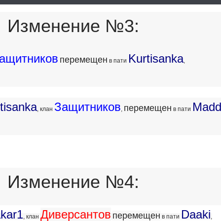
Изменение №3:
ащитников
Kurtisanka
перемещен
в пати
,
tisanka
Защитников
Mad
перемещен
, клан
,
в пати
Изменение №4:
kar1
Диверсантов
Daaki
перемещен
, клан
в пати
,