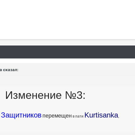
da сказал:
Изменение №3:
Защитников
Kurtisanka
перемещен
н
в пати
,