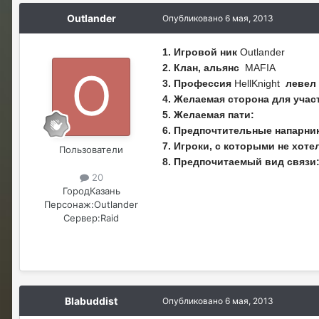
Outlander
Опубликовано
6 мая, 2013
1. Игровой ник
Outlander
2. Клан, альянс
MA
3. Профессия
HellKnight
левел
4. Желаемая сторона для учас
5. Желаемая пати:
6. Предпочтительные напарни
7. Игроки, с которыми не хот
Пользователи
8. Предпочитаемый вид связи
20
Город
Казань
Персонаж:
Outlander
Сервер:
Raid
Blabuddist
Опубликовано
6 мая, 2013