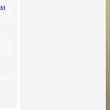
dd
,
,