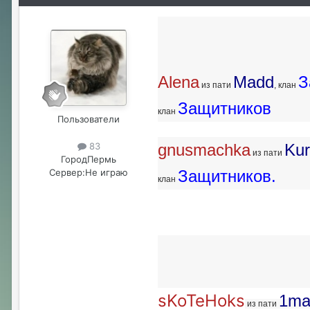
Alena
Madd
З
из пати
, клан
Защитников
клан
Пользователи
83
gnusmachka
Kur
из пати
Город
Пермь
Сервер:
Не играю
Защитников.
клан
sKoTeHoks
1ma
из пати