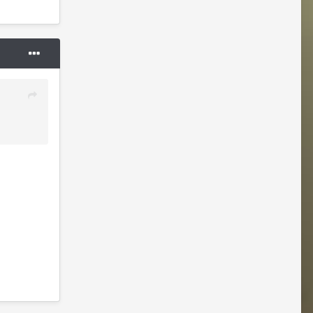
sopspo
07/23/26 05:54 PM
у меня все ивенты под водой,перестал
ходить и выход из сессионок тоже под
воду
Владислава
07/24/26 05:21 AM
@Justina Ласт Хиро)Последний герой)
Justina
07/24/26 11:00 AM
@Владислава передам Гайке