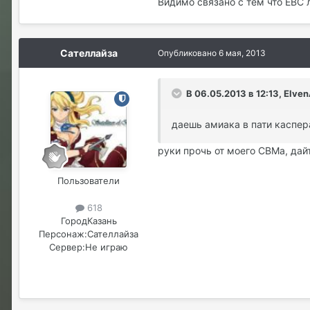
Видимо связано с тем что ЕВС 
Сателлайза
Опубликовано
6 мая, 2013
В 06.05.2013 в 12:13, Elve
даешь амиака в пати каспера
руки прочь от моего СВМа, дай
Пользователи
618
Город
Казань
Персонаж:
Сателлайза
Сервер:
Не играю