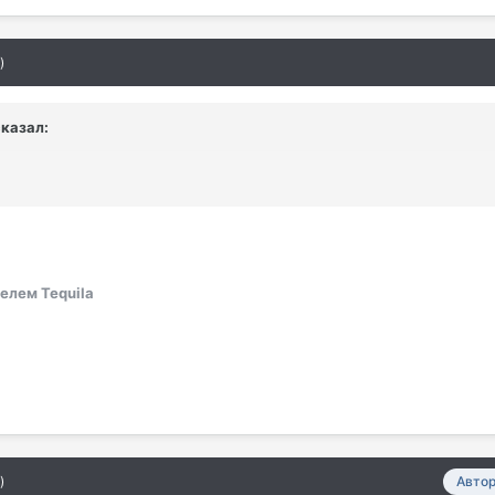
)
сказал:
елем Tequila
)
Авто