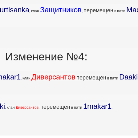
urtisanka
Защитников
Ma
перемещен
, клан
,
в пати
Изменение №4:
makar1
Диверсантов
Daaki
перемещен
, клан
в пати
ki
1makar1
перемещен
, клан
Диверсантов
,
в пати
,