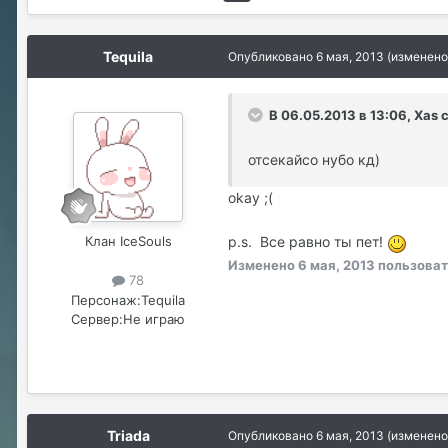
Tequila
Опубликовано
6 мая, 2013
(изменено
В 06.05.2013 в 13:06, Xas 
отсекайсо нубо кд)
okay ;(
Клан IceSouls
p.s. Все равно ты пет!
Изменено
6 мая, 2013
пользоват
78
Персонаж:
Tequila
Сервер:
Не играю
Triada
Опубликовано
6 мая, 2013
(изменено