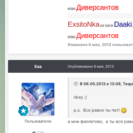
Диверсантов
клан
ExsitoNka
Daaki
из пати
Диверсантов
клан
.
Изменено
6 мая, 2013
пользоват
Xas
Опубликовано
6 мая, 2013
В 06.05.2013 в 13:08, Tequ
okay ;(
p.s. Все равно ты пет!
Пользователи
а мне фиолетово, а ты все равн
734