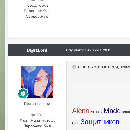
Город
Пермь
Персонаж:
Xas
Сервер:
Raid
D@rkLord
Опубликовано
6 мая, 2013
В 06.05.2013 в 13:09, Tria
Пользователи
Alena
Madd
из пати
, кла
396
Защитников
Город
Нижнекамск
клан
Персонаж:
был