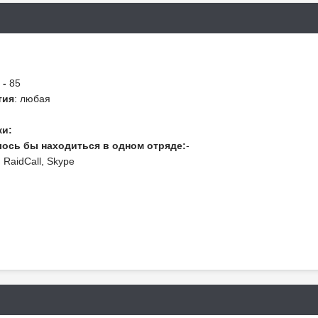
FIA
 -
85
тия
: любая
ки:
елось бы находиться в одном отряде:
-
:
RaidCall
, Skype