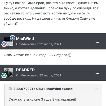
Ну тут как бэ Слим прав, раз это был коготь купленый им
лично, а когти выдавались ровно на пуху по очереди, то и
расчёт на то, что у него есть коготь не должны были
вообще вести..... Ну да хрен с ним, от буржуя Слима не
убудет))))
MadWind
Опубликовано
22 июля, 2021
Слим кстати ксюне 3 года 8ккк отдавал))
DEADRED
Опубликовано
22 июля, 2021
В 22.07.2021 в 05:31, MadWind сказал:
Слим кстати ксюне 3 года 8ккк отдавал))