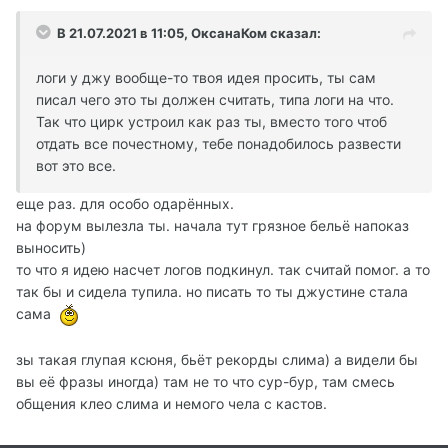
В 21.07.2021 в 11:05, ОксанаКом сказал:
логи у джу вообще-то твоя идея просить, ты сам
писал чего это ты должен считать, типа логи на что.
Так что цирк устроил как раз ты, вместо того чтоб
отдать все почестному, тебе понадобилось развести
вот это все.
еще раз. для особо одарённых.
на форум вылезла ты. начала тут грязное бельё напоказ
выносить)
то что я идею насчет логов подкинул. так считай помог. а то
так бы и сидела тупила. но писать то ты джустине стала
сама
зы такая глупая ксюня, бьёт рекорды слима) а видели бы
вы её фразы иногда) там не то что сур-бур, там смесь
общения клео слима и немого чела с кастов.