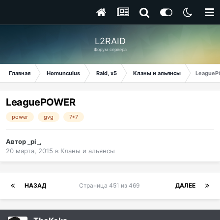
L2RAID
Форум сервера
Главная
Homunculus
Raid, x5
Кланы и альянсы
League
LeaguePOWER
power
gvg
7*7
Автор
_pi_
,
20 марта, 2015
в
Кланы и альянсы
НАЗАД
Страница 451 из 469
ДАЛЕЕ