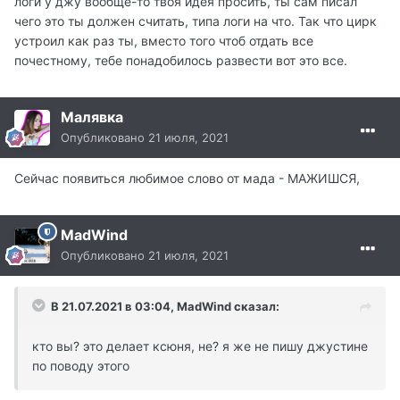
логи у джу вообще-то твоя идея просить, ты сам писал
чего это ты должен считать, типа логи на что. Так что цирк
устроил как раз ты, вместо того чтоб отдать все
почестному, тебе понадобилось развести вот это все.
Малявка
Опубликовано
21 июля, 2021
Сейчас появиться любимое слово от мада - МАЖИШСЯ,
MadWind
Опубликовано
21 июля, 2021
В 21.07.2021 в 03:04, MadWind сказал:
кто вы? это делает ксюня, не? я же не пишу джустине
по поводу этого