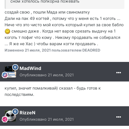
сном хотелось попкорна пожевать
создай свою , пошли Мада или свиноматку
Дали на пак 49 когтей , потому что у меня есть 1 коготь ...
Ниче что это чисто мой коготь который купил за свое бабло
смешно даже . Когда нет варов срезать выдачу на 1
коготь т пофиг что кому . Никому продавать не собирался
... Я же не Хас ) чтобы варам когти продавать .
Изменено
21 июля, 2021
пользователем DEADRED
MadWind
Опубликовано
21 июля, 2021
купил, значит помалкивай) сказал - будь готов к
последствиям.
RizzeN
Опубликовано
21 июля, 2021