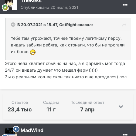
TheKeks
Опубликовано
20 июля, 2021
В 20.07.2021 в 18:47, GetRight сказал:
тебе там угрожают, точнее твоему легитному персу,
видать забыли ребята, как стонали, что бы не трогали
их ботов
Этого чела хватает обычно на час, а я фармить мог тогда
24/7, он видать думает что мешал фарм))))))
Зы о реальном кол-ве окон так никто и не догодался) лол
Ответов
Создана
Последний ответ
23,4 тыс
11 г
7 апр
MadWind