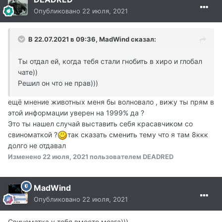
Опубликовано
22 июля, 2021
В 22.07.2021 в 09:36, MadWind сказал:
Ты отдал ей, когда тебя стали гнобить в хиро и глобал
чате))
Решил он что не прав)))
ещё мнение животных меня бы волновало , вижу ты прям в
этой информации уверен на 1999% да ?
Это ты нашел случай выставить себя красавчиком со
свиноматкой ?
так сказать сменить тему что я там 8ккк
долго не отдавал
Изменено
22 июля, 2021
пользователем DEADRED
MadWind
Опубликовано
22 июля, 2021
Свиноматка у тебя вместо мозга)))