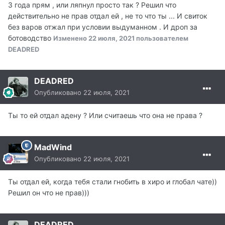
3 года прям , или ляпнул просто так ? Решил что
действительно не прав отдал ей , не то что ты ... И свиток
без варов отжал при условии выдуманном . И дроп за
ботоводство
Изменено
22 июля, 2021
пользователем
DEADRED
DEADRED
Опубликовано
22 июля, 2021
Ты то ей отдал адену ? Или считаешь что она не права ?
MadWind
Опубликовано
22 июля, 2021
Ты отдал ей, когда тебя стали гнобить в хиро и глобал чате))
Решил он что не прав)))
DEADRED