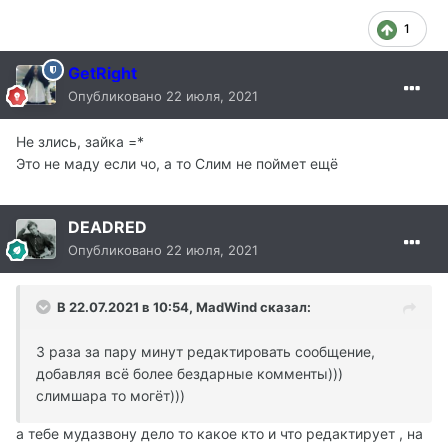
1
GetRight
Опубликовано
22 июля, 2021
Не злись, зайка =*
Это не маду если чо, а то Слим не поймет ещё
DEADRED
Опубликовано
22 июля, 2021
В 22.07.2021 в 10:54, MadWind сказал:
З раза за пару минут редактировать сообщение,
добавляя всё более бездарные комменты)))
слимшара то могëт)))
а тебе мудазвону дело то какое кто и что редактирует , на