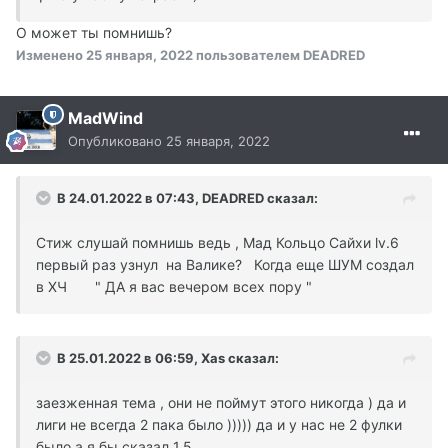
О может ты помнишь?
Изменено
25 января, 2022
пользователем DEADRED
MadWind
Опубликовано
25 января, 2022
В 24.01.2022 в 07:43, DEADRED сказал:
Стиж слушай помнишь ведь , Мад Кольцо Cайхи lv.6
первый раз узнул на Валике? Когда еще ШУМ создал
в ХЧ " ДА я вас вечером всех пору "
В 25.01.2022 в 06:59, Xas сказал:
заезженная тема , они не поймут этого никогда ) да и
лиги не всегда 2 пака было ))))) да и у нас не 2 фулки
было а я бы сказал 1,5