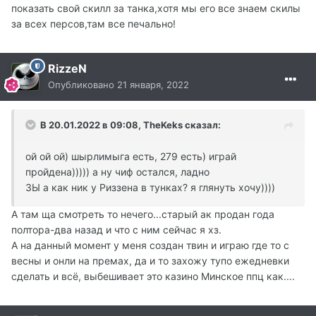
показать свой скилл за танка,хотя мы его все знаем скилы
за всех персов,там все печально!
RizzeN
Опубликовано
21 января, 2022
В 20.01.2022 в 09:08, TheKeks сказал:
ой ой ой) шырлимыга есть, 279 есть) играй
пройдена))))) а ну чиф остался, ладно
ЗЫ а как ник у Риззена в тунках? я глянуть хочу))))
А там ща смотреть то нечего...старый ак продан года
полтора-два назад и что с ним сейчас я хз.
А на данный момент у меня создан твин и играю где то с
весны и онли на премах, да и то захожу тупо ежедневки
сделать и всё, выбешивает это казино Минское ппц как....