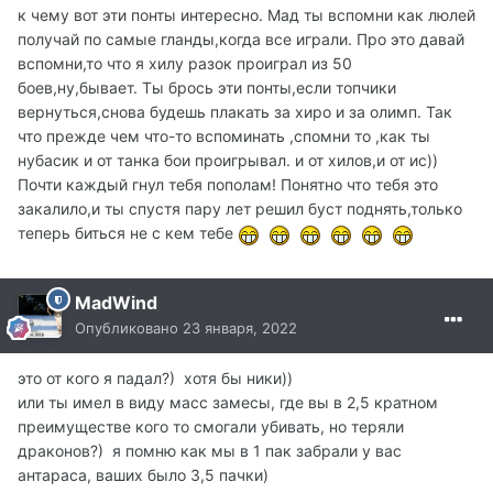
к чему вот эти понты интересно. Мад ты вспомни как люлей
получай по самые гланды,когда все играли. Про это давай
вспомни,то что я хилу разок проиграл из 50
боев,ну,бывает. Ты брось эти понты,если топчики
вернуться,снова будешь плакать за хиро и за олимп. Так
что прежде чем что-то вспоминать ,спомни то ,как ты
нубасик и от танка бои проигрывал. и от хилов,и от ис))
Почти каждый гнул тебя пополам! Понятно что тебя это
закалило,и ты спустя пару лет решил буст поднять,только
теперь биться не с кем тебе
MadWind
Опубликовано
23 января, 2022
это от кого я падал?) хотя бы ники))
или ты имел в виду масс замесы, где вы в 2,5 кратном
преимуществе кого то смогали убивать, но теряли
драконов?) я помню как мы в 1 пак забрали у вас
антараса, ваших было 3,5 пачки)