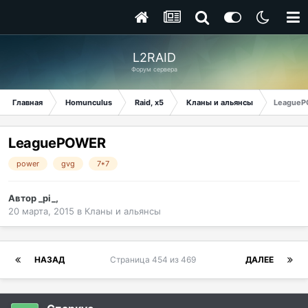
L2RAID
Форум сервера
Главная
Homunculus
Raid, x5
Кланы и альянсы
League
LeaguePOWER
power
gvg
7*7
Автор
_pi_
,
20 марта, 2015
в
Кланы и альянсы
НАЗАД
Страница 454 из 469
ДАЛЕЕ