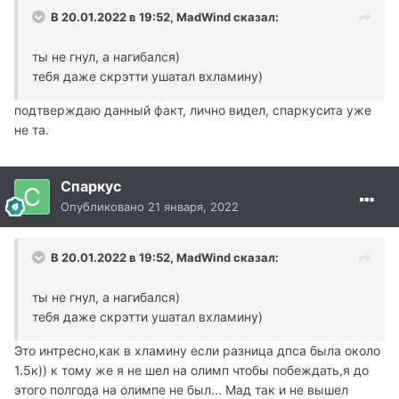
В 20.01.2022 в 19:52, MadWind сказал:
ты не гнул, а нагибался)
тебя даже скрэтти ушатал вхламину)
подтверждаю данный факт, лично видел, спаркусита уже
не та.
Спаркус
Опубликовано
21 января, 2022
В 20.01.2022 в 19:52, MadWind сказал:
ты не гнул, а нагибался)
тебя даже скрэтти ушатал вхламину)
Это интресно,как в хламину если разница дпса была около
1.5к)) к тому же я не шел на олимп чтобы побеждать,я до
этого полгода на олимпе не был... Мад так и не вышел