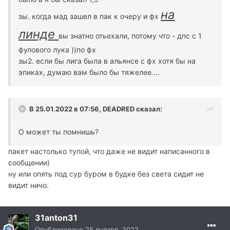
на
зы. когда мад зашел в пак к очеру и фх
линде
вы знатно отьехали, потому что - дпс с 1
фулового лука ))по фх
зы2. если бы лига была в альянсе с фх хотя бы на
эпиках, думаю вам было бы тяжелее....
В 25.01.2022 в 07:56, DEADRED сказал:
О может ты помнишь?
пакет настолько тупой, что даже не видит написанного в
сообщении)
ну или опять под сур буром в будке без света сидит не
видит ничо.
31anton31
Опубликовано
25 января, 2022