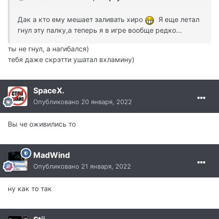
Дак а кто ему мешает заливать хиро
Я еще летал
гнул эту палку,а теперь я в игре вообще редко...
ты не гнул, а нагибался)
тебя даже скрэтти ушатал вхламину)
SpaceX.
Опубликовано
20 января, 2022
Вы че оживились то
MadWind
Опубликовано
21 января, 2022
ну как то так