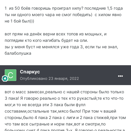
1 из 50 боёв говоришь проиграл хилу? последние 1,5 года
ты ни одного моего чара не смог победить) с хилом явно
не 1 бой был)))
вот прям на денёк верни всех топов из мощных, и
поглядим кто кого нагибать будет на оли.
зы у меня буст не менялся уже года 3, если ты не знал,
балаболушка
Спаркус
Опубликовано
23 января, 2022
вот о масс замесах,реально с нашей стороны было только
3 пака! Я говорю реально о тех кто рукастый,те кто что-то
мог,и то не всегда эти 3 пака были фулл
составами,остальные так,мясо было! При том ч вашей
стороны,было 4 пака 2 пака с лиги и 2 пака стижей,при том
что там все сыграные и норм пак,вот и смотри,по
большому счет 4 пака против 3-х. Я говорю о реальности а