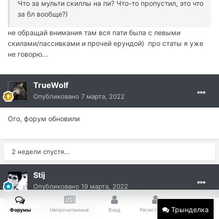
Что за мульти скиллы на пи? Что-то пропустил, это что
за бл вообще?)
не обращай внимания там вся пати была с левыми
скилами/пассивками и прочей ерундой) про статы я уже
не говорю...
TrueWolf
Опубликовано
7 марта, 2022
Ого, форум обновили
2 недели спустя...
Stij
Опубликовано
19 марта, 2022
какой то калич а не форум
Трынделка
Форумы
Непрочитанные
Вход
Регистрация
Больше