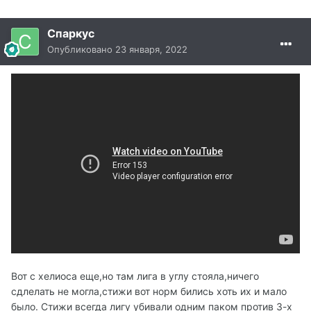
Спаркус
Опубликовано
23 января, 2022
Вот с хелиоса еще,но там лига в углу стояла,ничего
сдлелать не могла,стижи вот норм бились хоть их и мало
было. Стижи всегда лигу убивали одним паком против 3-х