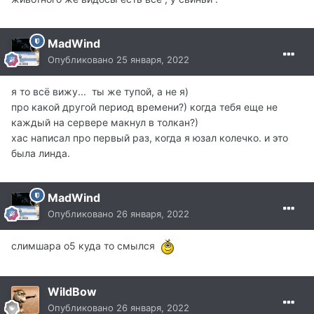
MadWind
Опубликовано
25 января, 2022
я то всё вижу... ты же тупой, а не я)
про какой другой период времени?) когда тебя еще не
каждый на сервере макнул в толкан?)
хас написал про первый раз, когда я юзал колечко. и это
была линда.
MadWind
Опубликовано
26 января, 2022
слимшара о5 куда то смылся
WildBow
Опубликовано
26 января, 2022