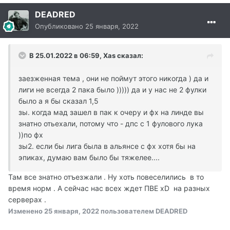
DEADRED
Опубликовано
25 января, 2022
В 25.01.2022 в 06:59, Xas сказал:
заезженная тема , они не поймут этого никогда ) да и
лиги не всегда 2 пака было ))))) да и у нас не 2 фулки
было а я бы сказал 1,5
зы. когда мад зашел в пак к очеру и фх на линде вы
знатно отьехали, потому что - дпс с 1 фулового лука
))по фх
зы2. если бы лига была в альянсе с фх хотя бы на
эпиках, думаю вам было бы тяжелее....
Там все знатно отъезжали . Ну хоть повеселились в то
время норм . А сейчас нас всех ждет ПВЕ xD на разных
серверах .
Изменено
25 января, 2022
пользователем DEADRED