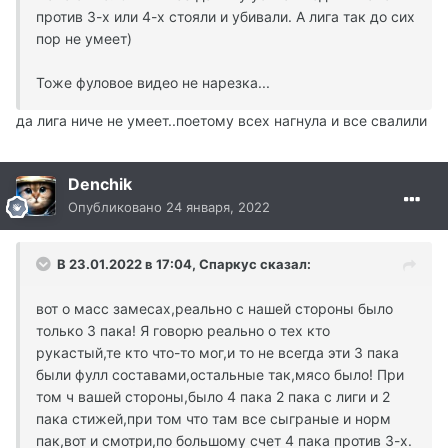
против 3-х или 4-х стояли и убивали. А лига так до сих
пор не умеет)
Тоже фуловое видео не нарезка...
да лига ниче не умеет..поетому всех нагнула и все свалили
Denchik
Опубликовано
24 января, 2022
В 23.01.2022 в 17:04, Спаркус сказал:
вот о масс замесах,реально с нашей стороны было
только 3 пака! Я говорю реально о тех кто
рукастый,те кто что-то мог,и то не всегда эти 3 пака
были фулл составами,остальные так,мясо было! При
том ч вашей стороны,было 4 пака 2 пака с лиги и 2
пака стижей,при том что там все сыграные и норм
пак,вот и смотри,по большому счет 4 пака против 3-х.