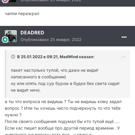
чаппи пережрал
DEADRED
Опубликовано
25 января, 2022
В 25.01.2022 в 09:21, MadWind сказал:
пакет настолько тупой, что даже не видит
написанного в сообщении)
ну или опять под сур буром в будке без света сидит
не видит ничо.
а ты что вопроса не видишь ? Ты не видишь кому задал
вопрос ? Или ты хочешь чисто подчеркнуть то что тебе
нужно ?
После своего сообщения подумал бы кто тупой ещё ....
Если хас пишет вообще про другой период времени . У
животного же видосы есть все , у свиньи .