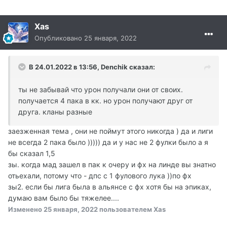
Xas
Опубликовано
25 января, 2022
В 24.01.2022 в 13:56, Denchik сказал:
ты не забывай что урон получали они от своих.
получается 4 пака в кк. но урон получают друг от
друга. кланы разные
заезженная тема , они не поймут этого никогда ) да и лиги
не всегда 2 пака было ))))) да и у нас не 2 фулки было а я
бы сказал 1,5
зы. когда мад зашел в пак к очеру и фх на линде вы знатно
отьехали, потому что - дпс с 1 фулового лука ))по фх
зы2. если бы лига была в альянсе с фх хотя бы на эпиках,
думаю вам было бы тяжелее....
Изменено
25 января, 2022
пользователем Xas