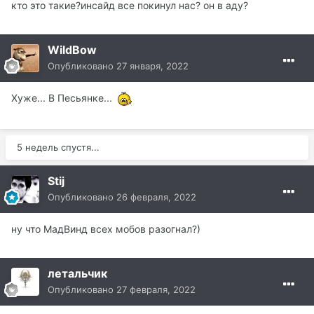
кто это такие?инсайд все покинул нас? он в аду?
WildBow
Опубликовано
27 января, 2022
Хуже... В Песьянке...
5 недель спустя...
Stij
Опубликовано
26 февраля, 2022
ну что МадВинд всех мобов разогнал?)
летальчик
Опубликовано
27 февраля, 2022